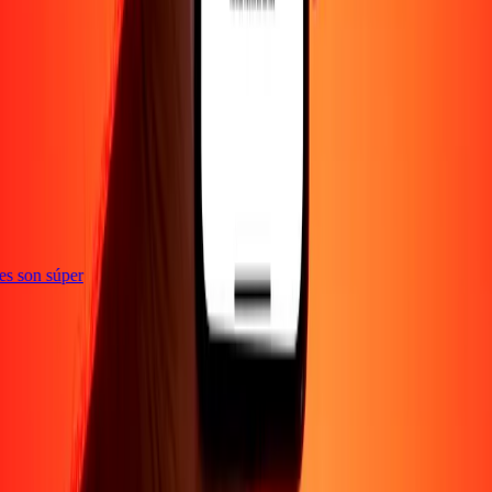
ones son súper
Empresa
Acerca de
Blog
Empleos
Seguridad
Corporativo
Conviértete en agente
Soporte