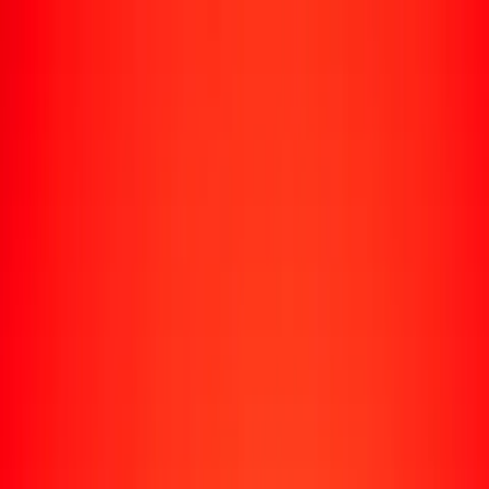
Rastrear una transferencia
Ubicaciones
Recursos
Centro de ayuda
Encuentra respuestas y soporte al cliente.
Servicios
Cobro de cheques, pago de facturas y más.
Carreras
Únete al equipo global de Ria.