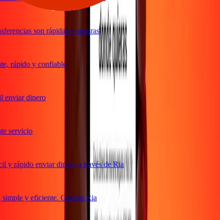
ferencias son rápidas y seguras
, rápido y confiable
 enviar dinero
 servicio
 y rápido enviar dinero a través de Ria
imple y eficiente. Gracias Ria