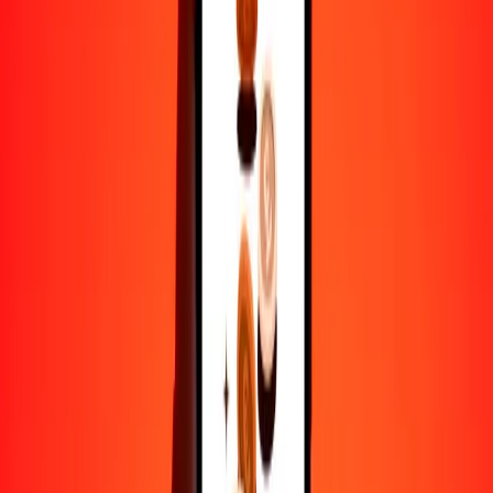
1
EGP
0.10305
BRL
5
EGP
0.51527
BRL
25
EGP
2.57637
BRL
50
EGP
5.15273
BRL
100
EGP
10.30547
BRL
500
EGP
51.52733
BRL
1000
EGP
103.05467
BRL
10,000
EGP
1030.54668
BRL
Por qué elegir Ria Money Transfer para enviar dinero
internacionalmente
Más de 35 años de experiencia confiable
Entrega rápida y conveniente
Envía dinero en pocos toques a más de 190 países con Ria.
Transferencias seguras en todo el mundo
Confía en nosotros: hemos realizado más de mil millones de
transferencias seguras.