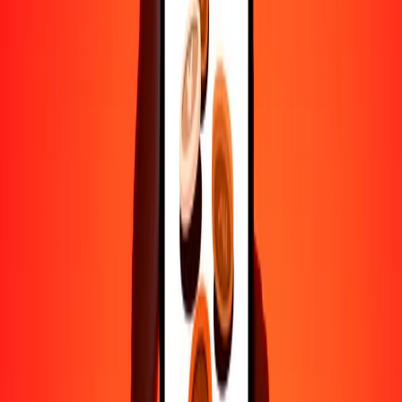
Ayuda de personas reales
Contacta a nuestro equipo de soporte 24/7 cuando lo necesites.
4.8 ★ en Play Store
Hazlo todo con la app de Ria
Envía dinero a más de 200 países, rastrea transferencias, guarda
destinatarios, encuentra sucursales cercanas y mucho más. Descarga
la app para comenzar.
Descarga la app
4.8 ★ en Play Store
Transferencias confiables desde hace 38+ años EN TODO EL
MUNDO
Lo que dicen nuestros clientes de Ria