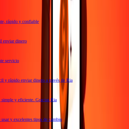
, rápido y confiable
 enviar dinero
 servicio
 y rápido enviar dinero a través de Ria
imple y eficiente. Gracias Ria
usar y excelentes tipos de cambio