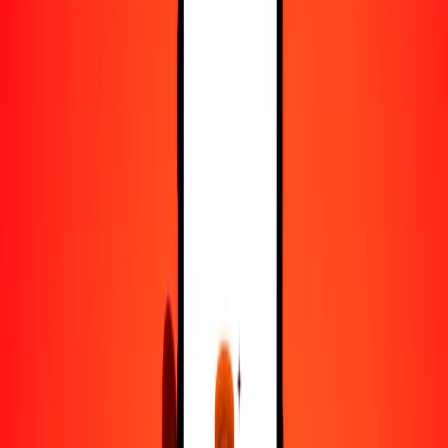
25
BRL
242.58969
EGP
50
BRL
485.17938
EGP
100
BRL
970.35876
EGP
500
BRL
4851.79381
EGP
1000
BRL
9703.58762
EGP
10,000
BRL
97,035.87616
EGP
Convertir real brasileño a libra egipcia
BRL
EGP
1
BRL
9.70359
EGP
5
BRL
48.51794
EGP
25
BRL
242.58969
EGP
50
BRL
485.17938
EGP
100
BRL
970.35876
EGP
500
BRL
4851.79381
EGP
1000
BRL
9703.58762
EGP
10,000
BRL
97,035.87616
EGP
Convertir libra egipcia a real brasileño
EGP
BRL