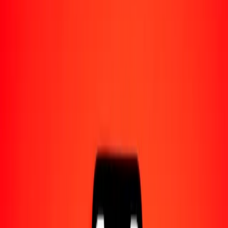
Acerca de Ria
Descubre nuestra historia y propósito.
Recursos
Obtén más información sobre Ria Money Transfer,
incluyendo nuestros servicios y soporte.
1,00 real brasileño a libra egipcia hoy
Convierte BRL a EGP al tipo de cambio actual
Cantidad
BRL