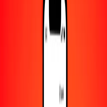
Convertido a
EGP
1,00 BRL = 9.70358762 EGP
real brasileño a libra egipcia — Actualizado el 7 de agosto de 2026
00:00 UTC
Enviar dinero
Usamos el tipo de cambio interbancario solo como referencia.
Inicia sesión para ver los tipos de envío reales.
Tipos de cambio BRL a EGP hoy
Convertir real brasileño a libra egipcia
Convertir libra egipcia a real brasileño
BRL
EGP
1
BRL
9.70359
EGP
5
BRL
48.51794
EGP