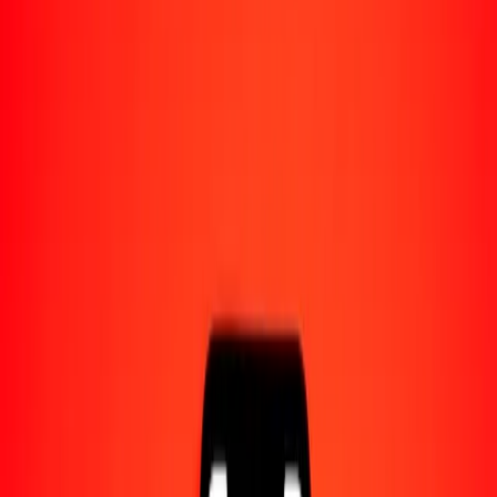
Acerca de Ria
Descubre nuestra historia y propósito.
Recursos
Obtén más información sobre Ria Money Transfer,
incluyendo nuestros servicios y soporte.
1,00 boliviano a riel camboyano hoy
Convierte BOB a KHR al tipo de cambio actual
Cantidad
BOB