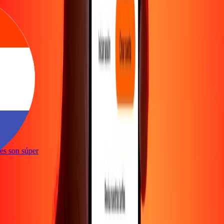
e
ones son súper