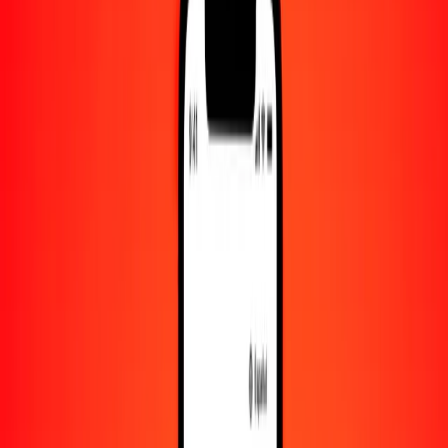
Convertido a
KHR
1,00 BOB = 341.17922420 KHR
boliviano a riel — Actualizado el 8 de agosto de 2026 00:00 UTC
Enviar dinero
Usamos el tipo de cambio interbancario solo como referencia.
Inicia sesión para ver los tipos de envío reales.
Tipos de cambio BOB a KHR hoy
Convertir boliviano a riel
Convertir riel a boliviano
BOB
KHR
1
BOB
341.17922
KHR
5
BOB
1705.89612
KHR
25
BOB
8529.48061
KHR
50
BOB
17,058.96121
KHR