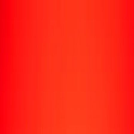
Rastrear una transferencia
Ubicaciones
Recursos
Centro de ayuda
Encuentra respuestas y soporte al cliente.
Servicios
Cobro de cheques, pago de facturas y más.
Carreras
Únete al equipo global de Ria.