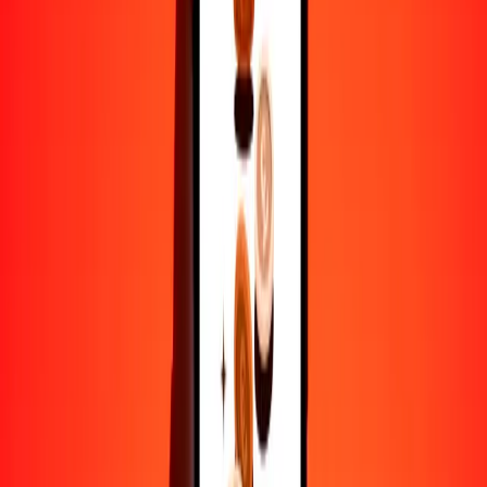
50
KHR
0.14655
BOB
100
KHR
0.29310
BOB
500
KHR
1.46551
BOB
1000
KHR
2.93101
BOB
10,000
KHR
29.31011
BOB
Por qué elegir Ria Money Transfer para enviar dinero
internacionalmente
Más de 35 años de experiencia confiable
Entrega rápida y conveniente
Envía dinero en pocos toques a más de 190 países con Ria.
Transferencias seguras en todo el mundo
Confía en nosotros: hemos realizado más de mil millones de
transferencias seguras.