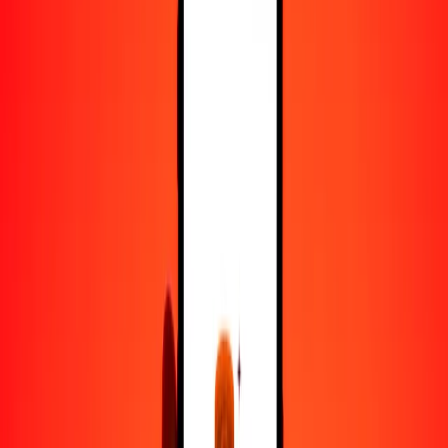
100
BOB
34,117.92242
KHR
500
BOB
170,589.61210
KHR
1000
BOB
341,179.22420
KHR
10,000
BOB
3,411,792.24205
KHR
Convertir boliviano a riel
BOB
KHR
1
BOB
341.17922
KHR
5
BOB
1705.89612
KHR
25
BOB
8529.48061
KHR
50
BOB
17,058.96121
KHR
100
BOB
34,117.92242
KHR
500
BOB
170,589.61210
KHR
1000
BOB
341,179.22420
KHR
10,000
BOB
3,411,792.24205
KHR
Convertir riel a boliviano
KHR
BOB
1
KHR
0.00293
BOB
5
KHR
0.01466
BOB
25
KHR
0.07328
BOB