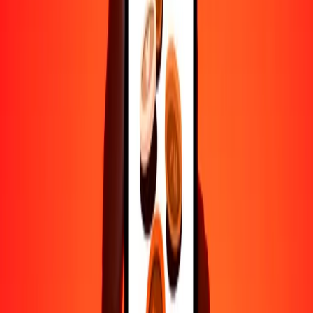
Ayuda de personas reales
Contacta a nuestro equipo de soporte 24/7 cuando lo necesites.
4.8 ★ en Play Store
Hazlo todo con la app de Ria
Envía dinero a más de 200 países, rastrea transferencias, guarda
destinatarios, encuentra sucursales cercanas y mucho más. Descarga
la app para comenzar.
Descarga la app
4.8 ★ en Play Store
Transferencias confiables desde hace 38+ años EN TODO EL
MUNDO
Lo que dicen nuestros clientes de Ria