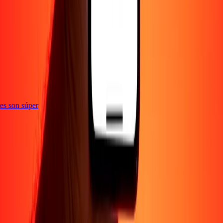
e
ones son súper
Empresa
Acerca de
Blog
Empleos
Seguridad
Corporativo
Conviértete en agente
Soporte
Política de privacidad
Aviso de cookies
Términos y