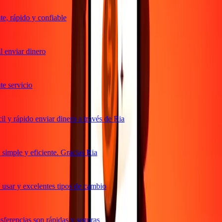
, rápido y confiable
 enviar dinero
 servicio
 y rápido enviar dinero a través de Ria
imple y eficiente. Gracias Ria
usar y excelentes tipos de cambio
ferencias son rápidas y seguras