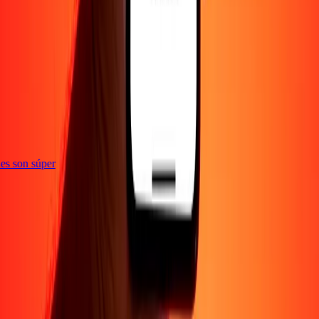
e
ones son súper
Empresa
Acerca de
Blog
Empleos
Seguridad
Corporativo
Conviértete en agente
Soporte