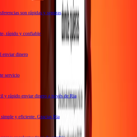
ferencias son rápidas y seguras
, rápido y confiable
 enviar dinero
 servicio
 y rápido enviar dinero a través de Ria
imple y eficiente. Gracias Ria