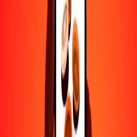
Ayuda de personas reales
Contacta a nuestro equipo de soporte 24/7 cuando lo necesites.
4.8 ★ en Play Store
Hazlo todo con la app de Ria
Envía dinero a más de 200 países, rastrea transferencias, guarda
destinatarios, encuentra sucursales cercanas y mucho más. Descarga
la app para comenzar.
Descarga la app
4.8 ★ en Play Store
Transferencias confiables desde hace 38+ años EN TODO EL
MUNDO
Lo que dicen nuestros clientes de Ria