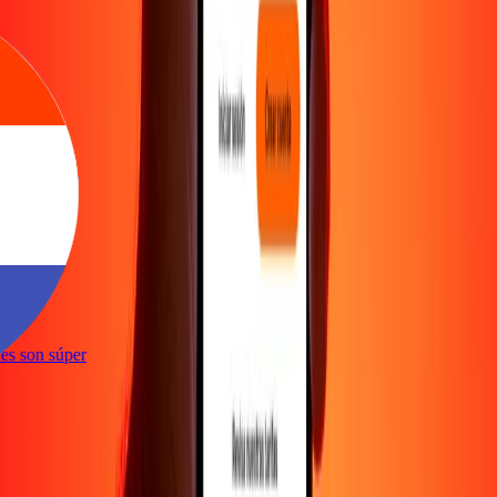
e
ones son súper