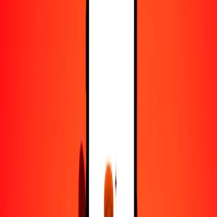
50
BND
467,013.41260
UZS
100
BND
934,026.82520
UZS
500
BND
4,670,134.12599
UZS
1000
BND
9,340,268.25197
UZS
10,000
BND
93,402,682.51972
UZS
Convertir dólar bruneano a sum
BND
UZS
1
BND
9340.26825
UZS
5
BND
46,701.34126
UZS
25
BND
233,506.70630
UZS
50
BND
467,013.41260
UZS
100
BND
934,026.82520
UZS
500
BND
4,670,134.12599
UZS
1000
BND
9,340,268.25197
UZS
10,000
BND
93,402,682.51972
UZS
Convertir sum a dólar bruneano
UZS
BND
1
UZS
0.00011
BND
5
UZS
0.00054
BND