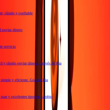
, rápido y confiable
 enviar dinero
 servicio
 y rápido enviar dinero a través de Ria
imple y eficiente. Gracias Ria
usar y excelentes tipos de cambio