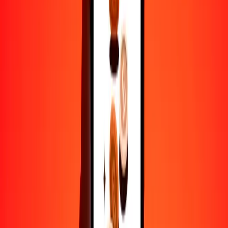
25
UZS
0.00268
BND
50
UZS
0.00535
BND
100
UZS
0.01071
BND
500
UZS
0.05353
BND
1000
UZS
0.10706
BND
10,000
UZS
1.07063
BND
Por qué elegir Ria Money Transfer para enviar dinero
internacionalmente
Más de 35 años de experiencia confiable
Entrega rápida y conveniente
Envía dinero en pocos toques a más de 190 países con Ria.
Transferencias seguras en todo el mundo
Confía en nosotros: hemos realizado más de mil millones de
transferencias seguras.