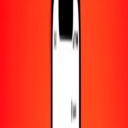
Convertido a
UZS
1,00 BND = 9340.26825197 UZS
dólar bruneano a sum — Actualizado el 9 de agosto de 2026 00:00
UTC
Enviar dinero
Usamos el tipo de cambio interbancario solo como referencia.
Inicia sesión para ver los tipos de envío reales.
Tipos de cambio BND a UZS hoy
Convertir dólar bruneano a sum
Convertir sum a dólar bruneano
BND
UZS
1
BND
9340.26825
UZS
5
BND
46,701.34126
UZS
25
BND
233,506.70630
UZS