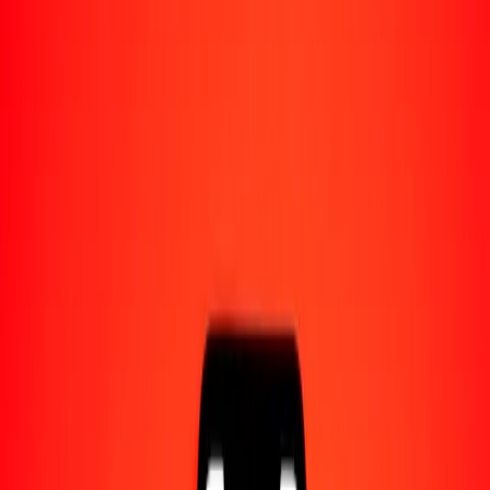
Acerca de Ria
Descubre nuestra historia y propósito.
Recursos
Obtén más información sobre Ria Money Transfer,
incluyendo nuestros servicios y soporte.
1,00 dólar bruneano a sum uzbeko hoy
Convierte BND a UZS al tipo de cambio actual
Cantidad
BND