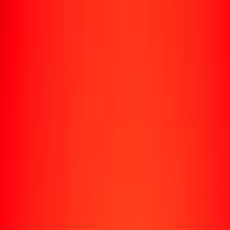
Rastrear una transferencia
Ubicaciones
Recursos
Centro de ayuda
Encuentra respuestas y soporte al cliente.
Servicios
Cobro de cheques, pago de facturas y más.
Carreras
Únete al equipo global de Ria.