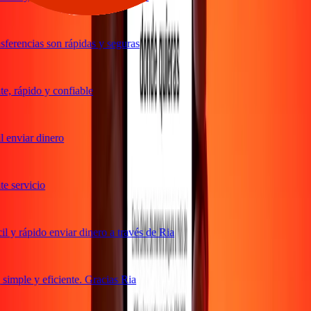
ferencias son rápidas y seguras
, rápido y confiable
 enviar dinero
 servicio
 y rápido enviar dinero a través de Ria
imple y eficiente. Gracias Ria