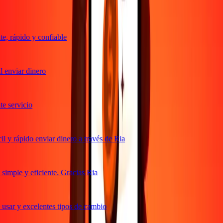
, rápido y confiable
 enviar dinero
 servicio
 y rápido enviar dinero a través de Ria
imple y eficiente. Gracias Ria
usar y excelentes tipos de cambio