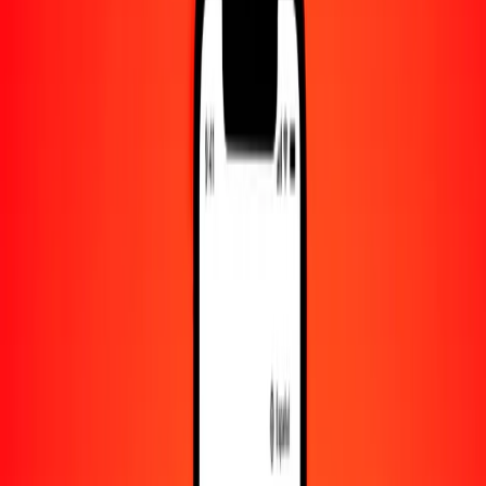
Convertido a
NOK
1,00 BND = 7.43028565 NOK
dólar bruneano a corona noruega — Actualizado el 7 de agosto de
2026 00:00 UTC
Enviar dinero
Usamos el tipo de cambio interbancario solo como referencia.
Inicia sesión para ver los tipos de envío reales.
Tipos de cambio BND a NOK hoy
Convertir dólar bruneano a corona noruega
Convertir corona noruega a dólar bruneano
BND
NOK
1
BND
7.43029
NOK
5
BND
37.15143
NOK