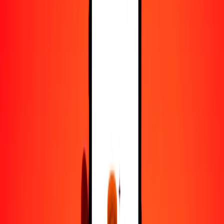
25
BND
185.75714
NOK
50
BND
371.51428
NOK
100
BND
743.02856
NOK
500
BND
3715.14282
NOK
1000
BND
7430.28565
NOK
10,000
BND
74,302.85649
NOK
Convertir dólar bruneano a corona noruega
BND
NOK
1
BND
7.43029
NOK
5
BND
37.15143
NOK
25
BND
185.75714
NOK
50
BND
371.51428
NOK
100
BND
743.02856
NOK
500
BND
3715.14282
NOK
1000
BND
7430.28565
NOK
10,000
BND
74,302.85649
NOK
Convertir corona noruega a dólar bruneano
NOK
BND