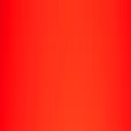
Rastrear una transferencia
Ubicaciones
Recursos
Centro de ayuda
Encuentra respuestas y soporte al cliente.
Servicios
Cobro de cheques, pago de facturas y más.
Carreras
Únete al equipo global de Ria.