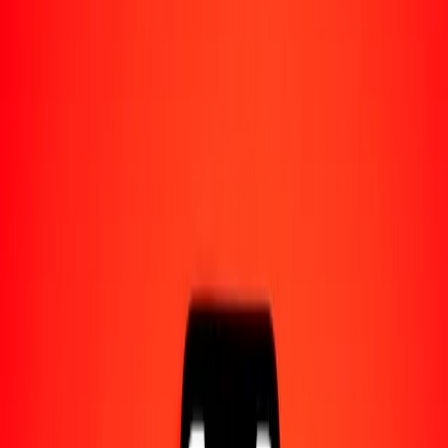
Acerca de Ria
Descubre nuestra historia y propósito.
Recursos
Obtén más información sobre Ria Money Transfer,
incluyendo nuestros servicios y soporte.
1,00 dólar bruneano a corona noruega hoy
Convierte BND a NOK al tipo de cambio actual
Cantidad
BND