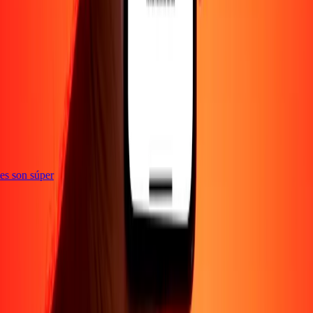
e
ones son súper
Empresa
Acerca de
Blog
Empleos
Seguridad
Corporativo
Conviértete en agente
Soporte