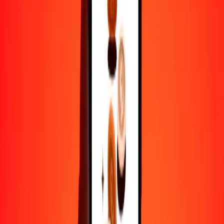
1
NOK
0.13458
BND
5
NOK
0.67292
BND
25
NOK
3.36461
BND
50
NOK
6.72922
BND
100
NOK
13.45843
BND
500
NOK
67.29216
BND
1000
NOK
134.58433
BND
10,000
NOK
1345.84328
BND
Por qué elegir Ria Money Transfer para enviar dinero
internacionalmente
Más de 35 años de experiencia confiable
Entrega rápida y conveniente
Envía dinero en pocos toques a más de 190 países con Ria.
Transferencias seguras en todo el mundo
Confía en nosotros: hemos realizado más de mil millones de
transferencias seguras.