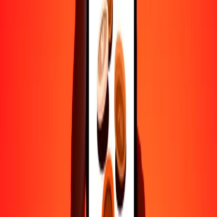
Ayuda de personas reales
Contacta a nuestro equipo de soporte 24/7 cuando lo necesites.
4.8 ★ en Play Store
Hazlo todo con la app de Ria
Envía dinero a más de 200 países, rastrea transferencias, guarda
destinatarios, encuentra sucursales cercanas y mucho más. Descarga
la app para comenzar.
Descarga la app
4.8 ★ en Play Store
Transferencias confiables desde hace 38+ años EN TODO EL
MUNDO
Lo que dicen nuestros clientes de Ria