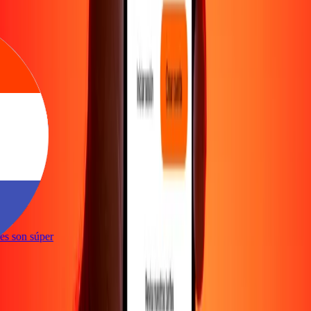
e
ones son súper