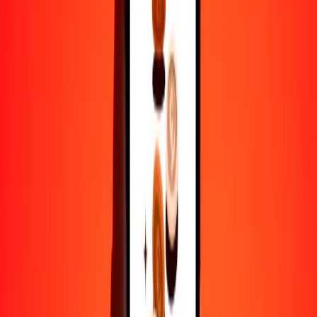
1
KES
0.00990
BND
5
KES
0.04949
BND
25
KES
0.24743
BND
50
KES
0.49487
BND
100
KES
0.98973
BND
500
KES
4.94865
BND
1000
KES
9.89731
BND
10,000
KES
98.97309
BND
Por qué elegir Ria Money Transfer para enviar dinero
internacionalmente
Más de 35 años de experiencia confiable
Entrega rápida y conveniente
Envía dinero en pocos toques a más de 190 países con Ria.
Transferencias seguras en todo el mundo
Confía en nosotros: hemos realizado más de mil millones de
transferencias seguras.