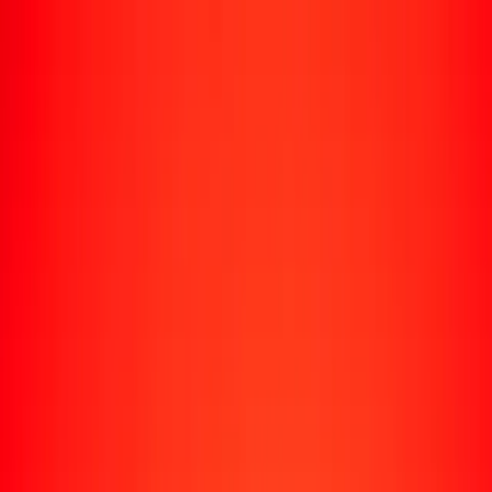
Rastrear una transferencia
Ubicaciones
Recursos
Centro de ayuda
Encuentra respuestas y soporte al cliente.
Servicios
Cobro de cheques, pago de facturas y más.
Carreras
Únete al equipo global de Ria.