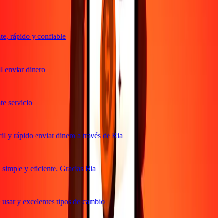
, rápido y confiable
 enviar dinero
 servicio
 y rápido enviar dinero a través de Ria
imple y eficiente. Gracias Ria
usar y excelentes tipos de cambio