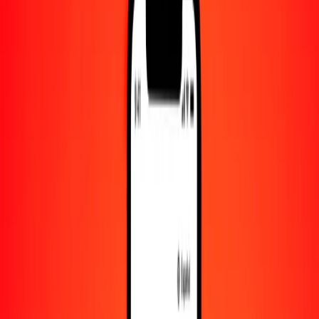
Convertido a
KES
1,00 BND = 101.03756210 KES
dólar bruneano a chelín keniano — Actualizado el 8 de agosto de
2026 00:00 UTC
Enviar dinero
Usamos el tipo de cambio interbancario solo como referencia.
Inicia sesión para ver los tipos de envío reales.
Tipos de cambio BND a KES hoy
Convertir dólar bruneano a chelín keniano
Convertir chelín keniano a dólar bruneano
BND
KES
1
BND
101.03756
KES
5
BND
505.18781
KES