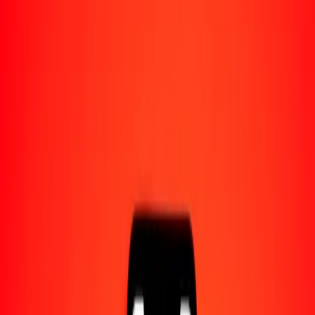
Acerca de Ria
Descubre nuestra historia y propósito.
Recursos
Obtén más información sobre Ria Money Transfer,
incluyendo nuestros servicios y soporte.
1,00 dólar bruneano a chelín keniano hoy
Convierte BND a KES al tipo de cambio actual
Cantidad
BND