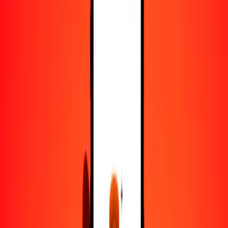
25
BND
2525.93905
KES
50
BND
5051.87811
KES
100
BND
10,103.75621
KES
500
BND
50,518.78105
KES
1000
BND
101,037.56210
KES
10,000
BND
1,010,375.62103
KES
Convertir dólar bruneano a chelín keniano
BND
KES
1
BND
101.03756
KES
5
BND
505.18781
KES
25
BND
2525.93905
KES
50
BND
5051.87811
KES
100
BND
10,103.75621
KES
500
BND
50,518.78105
KES
1000
BND
101,037.56210
KES
10,000
BND
1,010,375.62103
KES
Convertir chelín keniano a dólar bruneano
KES
BND