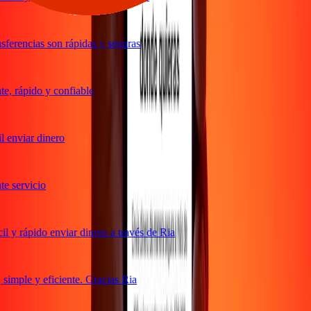
ferencias son rápidas y seguras
, rápido y confiable
 enviar dinero
 servicio
 y rápido enviar dinero a través de Ria
imple y eficiente. Gracias Ria