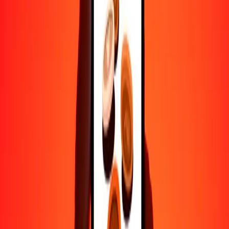
Ayuda de personas reales
Contacta a nuestro equipo de soporte 24/7 cuando lo necesites.
4.8 ★ en Play Store
Hazlo todo con la app de Ria
Envía dinero a más de 200 países, rastrea transferencias, guarda
destinatarios, encuentra sucursales cercanas y mucho más. Descarga
la app para comenzar.
Descarga la app
4.8 ★ en Play Store
Transferencias confiables desde hace 38+ años EN TODO EL
MUNDO
Lo que dicen nuestros clientes de Ria