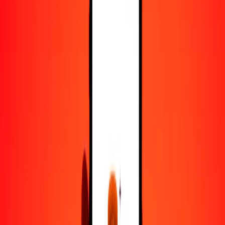
25
BMD
50.22148
BZD
50
BMD
100.44296
BZD
100
BMD
200.88593
BZD
500
BMD
1004.42964
BZD
1000
BMD
2008.85927
BZD
10,000
BMD
20,088.59273
BZD
Convertir dólar de Bermudas a dólar beliceño
BMD
BZD
1
BMD
2.00886
BZD
5
BMD
10.04430
BZD
25
BMD
50.22148
BZD
50
BMD
100.44296
BZD
100
BMD
200.88593
BZD
500
BMD
1004.42964
BZD
1000
BMD
2008.85927
BZD
10,000
BMD
20,088.59273
BZD
Convertir dólar beliceño a dólar de Bermudas
BZD
BMD