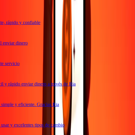
, rápido y confiable
 enviar dinero
 servicio
 y rápido enviar dinero a través de Ria
imple y eficiente. Gracias Ria
usar y excelentes tipos de cambio