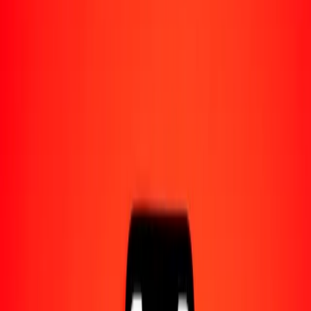
Acerca de Ria
Descubre nuestra historia y propósito.
Recursos
Obtén más información sobre Ria Money Transfer,
incluyendo nuestros servicios y soporte.
50 dólar bermudeño a dólar beliceño hoy
Convierte BMD a BZD al tipo de cambio actual
Cantidad
BMD