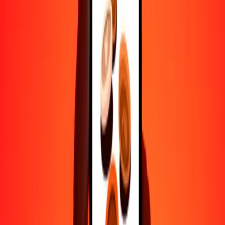
Ayuda de personas reales
Contacta a nuestro equipo de soporte 24/7 cuando lo necesites.
4.8 ★ en Play Store
Hazlo todo con la app de Ria
Envía dinero a más de 200 países, rastrea transferencias, guarda
destinatarios, encuentra sucursales cercanas y mucho más. Descarga
la app para comenzar.
Descarga la app
4.8 ★ en Play Store
Transferencias confiables desde hace 38+ años EN TODO EL
MUNDO
Lo que dicen nuestros clientes de Ria