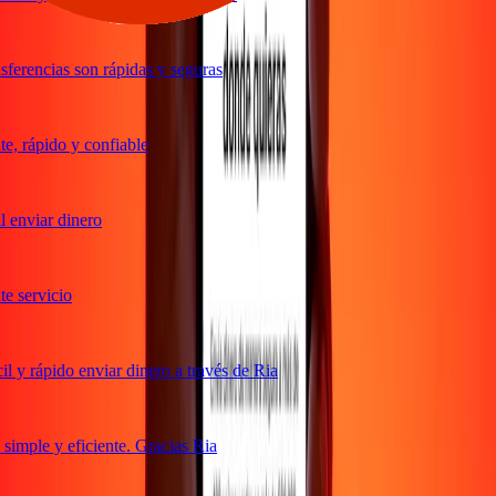
ferencias son rápidas y seguras
, rápido y confiable
 enviar dinero
 servicio
 y rápido enviar dinero a través de Ria
imple y eficiente. Gracias Ria