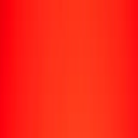
Rastrear una transferencia
Ubicaciones
Recursos
Centro de ayuda
Encuentra respuestas y soporte al cliente.
Servicios
Cobro de cheques, pago de facturas y más.
Carreras
Únete al equipo global de Ria.