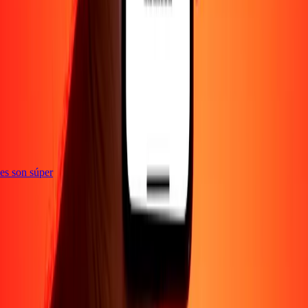
e
ones son súper
Empresa
Acerca de
Blog
Empleos
Seguridad
Corporativo
Conviértete en agente
Soporte