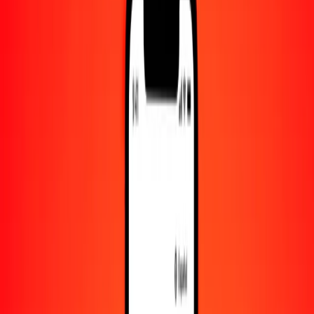
Convertido a
BZD
1,00 BMD = 2.00885927 BZD
dólar de Bermudas a dólar beliceño — Actualizado el 8 de agosto de
2026 00:00 UTC
Enviar dinero
Usamos el tipo de cambio interbancario solo como referencia.
Inicia sesión para ver los tipos de envío reales.
Tipos de cambio BMD a BZD hoy
Convertir dólar de Bermudas a dólar beliceño
Convertir dólar beliceño a dólar de Bermudas
BMD
BZD
1
BMD
2.00886
BZD
5
BMD
10.04430
BZD