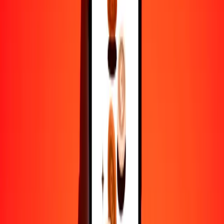
1
BZD
0.49779
BMD
5
BZD
2.48897
BMD
25
BZD
12.44487
BMD
50
BZD
24.88975
BMD
100
BZD
49.77949
BMD
500
BZD
248.89747
BMD
1000
BZD
497.79495
BMD
10,000
BZD
4977.94949
BMD
Por qué elegir Ria Money Transfer para enviar dinero
internacionalmente
Más de 35 años de experiencia confiable
Entrega rápida y conveniente
Envía dinero en pocos toques a más de 190 países con Ria.
Transferencias seguras en todo el mundo
Confía en nosotros: hemos realizado más de mil millones de
transferencias seguras.