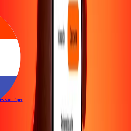
e
ones son súper