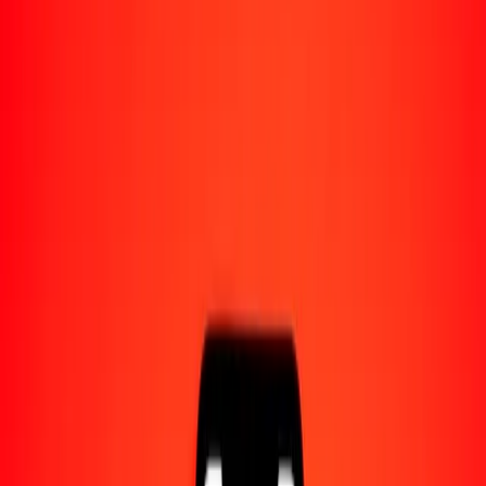
Acerca de Ria
Descubre nuestra historia y propósito.
Recursos
Obtén más información sobre Ria Money Transfer,
incluyendo nuestros servicios y soporte.
1 mil dólar bermudeño a dólar beliceño hoy
Convierte BMD a BZD al tipo de cambio actual
Cantidad
BMD