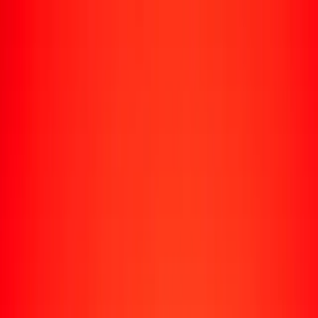
Rastrear una transferencia
Ubicaciones
Recursos
Centro de ayuda
Encuentra respuestas y soporte al cliente.
Servicios
Cobro de cheques, pago de facturas y más.
Carreras
Únete al equipo global de Ria.