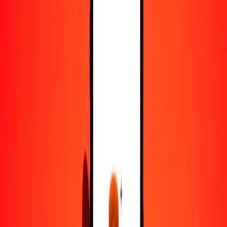
25
BMD
50.38663
BZD
50
BMD
100.77325
BZD
100
BMD
201.54650
BZD
500
BMD
1007.73250
BZD
1000
BMD
2015.46500
BZD
10,000
BMD
20,154.65003
BZD
Convertir dólar de Bermudas a dólar beliceño
BMD
BZD
1
BMD
2.01547
BZD
5
BMD
10.07733
BZD
25
BMD
50.38663
BZD
50
BMD
100.77325
BZD
100
BMD
201.54650
BZD
500
BMD
1007.73250
BZD
1000
BMD
2015.46500
BZD
10,000
BMD
20,154.65003
BZD
Convertir dólar beliceño a dólar de Bermudas
BZD
BMD