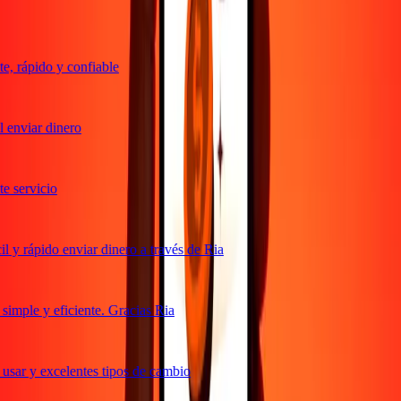
, rápido y confiable
enviar dinero
 servicio
 y rápido enviar dinero a través de Ria
imple y eficiente. Gracias Ria
usar y excelentes tipos de cambio