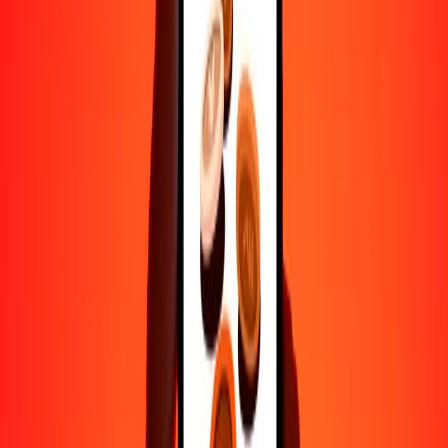
Ayuda de personas reales
Contacta a nuestro equipo de soporte 24/7 cuando lo necesites.
4.8 ★ en Play Store
Hazlo todo con la app de Ria
Envía dinero a más de 200 países, rastrea transferencias, guarda
destinatarios, encuentra sucursales cercanas y mucho más. Descarga
la app para comenzar.
Descarga la app
4.8 ★ en Play Store
Transferencias confiables desde hace 38+ años EN TODO EL
MUNDO
Lo que dicen nuestros clientes de Ria