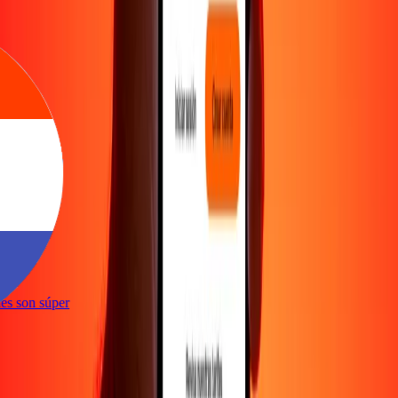
e
ones son súper