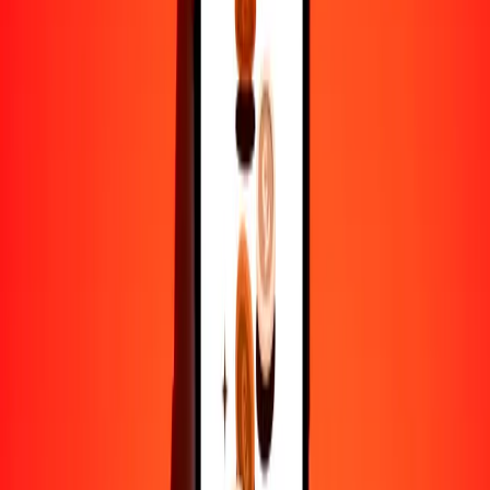
1
BZD
0.49616
BMD
5
BZD
2.48082
BMD
25
BZD
12.40409
BMD
50
BZD
24.80817
BMD
100
BZD
49.61634
BMD
500
BZD
248.08171
BMD
1000
BZD
496.16342
BMD
10,000
BZD
4961.63416
BMD
Por qué elegir Ria Money Transfer para enviar dinero
internacionalmente
Más de 35 años de experiencia confiable
Entrega rápida y conveniente
Envía dinero en pocos toques a más de 190 países con Ria.
Transferencias seguras en todo el mundo
Confía en nosotros: hemos realizado más de mil millones de
transferencias seguras.