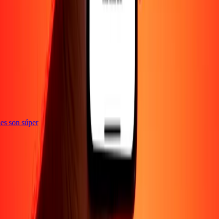
e
ones son súper
Empresa
Acerca de
Blog
Empleos
Seguridad
Corporativo
Conviértete en agente
Soporte