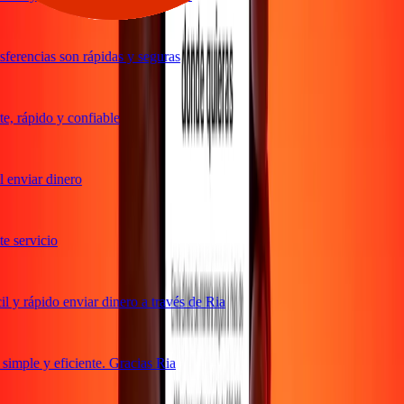
ferencias son rápidas y seguras
, rápido y confiable
enviar dinero
 servicio
 y rápido enviar dinero a través de Ria
imple y eficiente. Gracias Ria