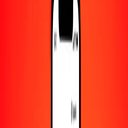
Convertido a
BZD
1,00 BMD = 2.01546500 BZD
dólar de Bermudas a dólar beliceño — Actualizado el 6 de agosto de
2026 00:00 UTC
Enviar dinero
Usamos el tipo de cambio interbancario solo como referencia.
Inicia sesión para ver los tipos de envío reales.
Tipos de cambio BMD a BZD hoy
Convertir dólar de Bermudas a dólar beliceño
Convertir dólar beliceño a dólar de Bermudas
BMD
BZD
1
BMD
2.01547
BZD
5
BMD
10.07733
BZD