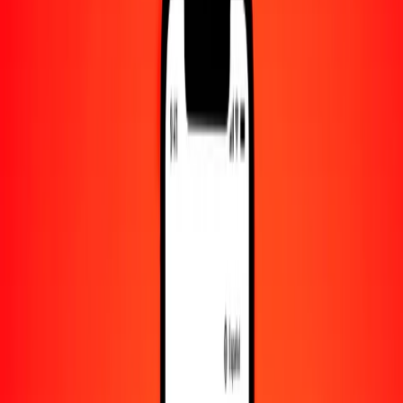
Convertido a
AOA
1,00 BMD = 918.06990757 AOA
dólar de Bermudas a kuanza — Actualizado el 10 de agosto de 2026
00:00 UTC
Enviar dinero
Usamos el tipo de cambio interbancario solo como referencia.
Inicia sesión para ver los tipos de envío reales.
Tipos de cambio BMD a AOA hoy
Convertir dólar de Bermudas a kuanza
Convertir kuanza a dólar de Bermudas
BMD
AOA
1
BMD
918.06991
AOA
5
BMD
4590.34954
AOA