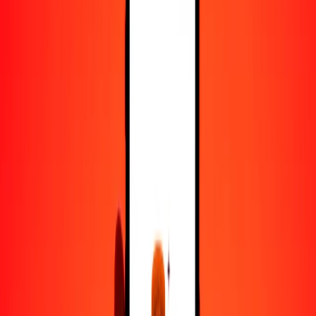
25
BMD
22,951.74769
AOA
50
BMD
45,903.49538
AOA
100
BMD
91,806.99076
AOA
500
BMD
459,034.95378
AOA
1000
BMD
918,069.90757
AOA
10,000
BMD
9,180,699.07569
AOA
Convertir dólar de Bermudas a kuanza
BMD
AOA
1
BMD
918.06991
AOA
5
BMD
4590.34954
AOA
25
BMD
22,951.74769
AOA
50
BMD
45,903.49538
AOA
100
BMD
91,806.99076
AOA
500
BMD
459,034.95378
AOA
1000
BMD
918,069.90757
AOA
10,000
BMD
9,180,699.07569
AOA
Convertir kuanza a dólar de Bermudas
AOA
BMD