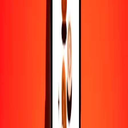
1
AOA
0.00109
BMD
5
AOA
0.00545
BMD
25
AOA
0.02723
BMD
50
AOA
0.05446
BMD
100
AOA
0.10892
BMD
500
AOA
0.54462
BMD
1000
AOA
1.08924
BMD
10,000
AOA
10.89242
BMD
Por qué elegir Ria Money Transfer para enviar dinero
internacionalmente
Más de 35 años de experiencia confiable
Entrega rápida y conveniente
Envía dinero en pocos toques a más de 190 países con Ria.
Transferencias seguras en todo el mundo
Confía en nosotros: hemos realizado más de mil millones de
transferencias seguras.