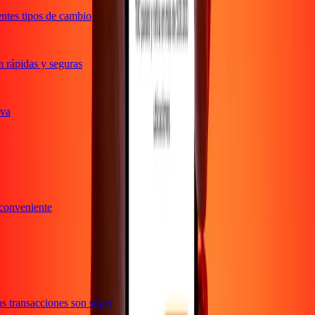
tes tipos de cambio
rápidas y seguras
ativa
y conveniente
a
Las transacciones son súper