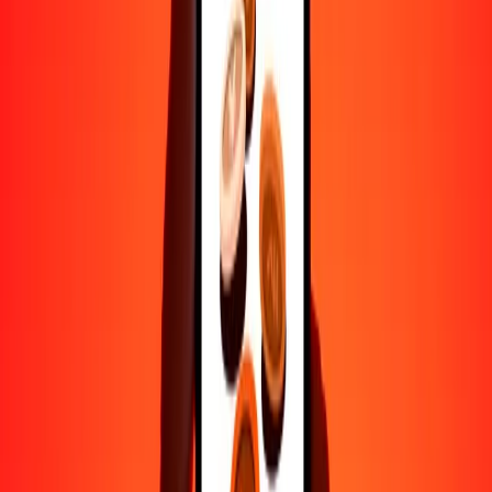
Ayuda de personas reales
Contacta a nuestro equipo de soporte 24/7 cuando lo necesites.
4.8 ★ en Play Store
Hazlo todo con la app de Ria
Envía dinero a más de 200 países, rastrea transferencias, guarda
destinatarios, encuentra sucursales cercanas y mucho más. Descarga
la app para comenzar.
Descarga la app
4.8 ★ en Play Store
Transferencias confiables desde hace 38+ años EN TODO EL
MUNDO
Lo que dicen nuestros clientes de Ria