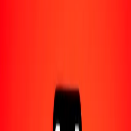
Acerca de Ria
Descubre nuestra historia y propósito.
Recursos
Obtén más información sobre Ria Money Transfer,
incluyendo nuestros servicios y soporte.
1,00 dólar bermudeño a kuanza angoleño hoy
Convierte BMD a AOA al tipo de cambio actual
Cantidad
BMD