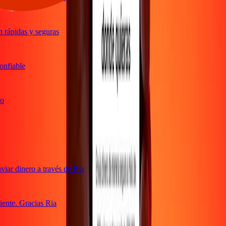
rápidas y seguras
nfiable
ar dinero a través de Ria
ente. Gracias Ria