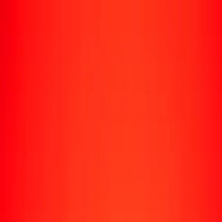
Rastrear una transferencia
Ubicaciones
Recursos
Centro de ayuda
Encuentra respuestas y soporte al cliente.
Servicios
Cobro de cheques, pago de facturas y más.
Carreras
Únete al equipo global de Ria.