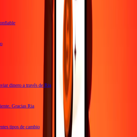
nfiable
ar dinero a través de Ria
ente. Gracias Ria
tes tipos de cambio