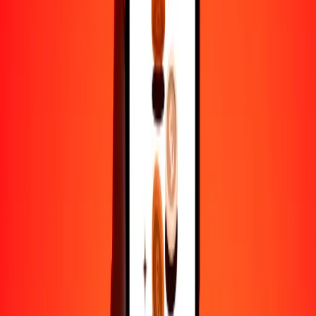
TTD
BIF
1
TTD
441.35383
BIF
5
TTD
2206.76915
BIF
25
TTD
11,033.84575
BIF
50
TTD
22,067.69150
BIF
100
TTD
44,135.38299
BIF
500
TTD
220,676.91496
BIF
1000
TTD
441,353.82992
BIF
10,000
TTD
4,413,538.29923
BIF
Por qué elegir Ria Money Transfer para enviar dinero
internacionalmente
Más de 35 años de experiencia confiable
Entrega rápida y conveniente
Envía dinero en pocos toques a más de 190 países con Ria.