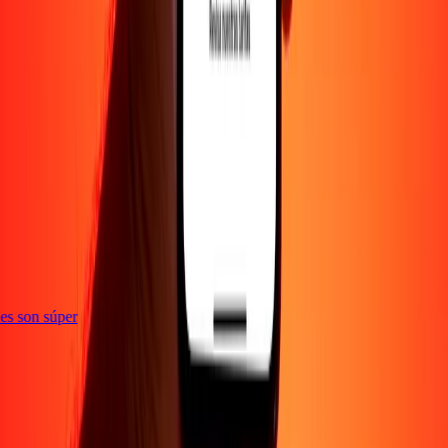
e
ones son súper
Empresa