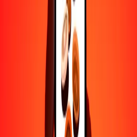
Transferencias seguras en todo el mundo
Confía en nosotros: hemos realizado más de mil millones de
transferencias seguras.
Ayuda de personas reales
Contacta a nuestro equipo de soporte 24/7 cuando lo necesites.
4.8 ★ en Play Store
Hazlo todo con la app de Ria
Envía dinero a más de 200 países, rastrea transferencias, guarda
destinatarios, encuentra sucursales cercanas y mucho más. Descarga
la app para comenzar.
Descarga la app
4.8 ★ en Play Store