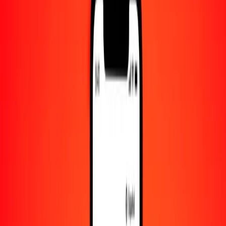
Cantidad
BIF
Convertido a
TTD
1,00 BIF = 0.00226576 TTD
franco burundés a dólar de Trinidad y Tobago — Actualizado el 7
de agosto de 2026 00:00 UTC
Enviar dinero
Usamos el tipo de cambio interbancario solo como referencia.
Inicia sesión para ver los tipos de envío reales.
Tipos de cambio BIF a TTD hoy
Convertir franco burundés a dólar de Trinidad y Tobago
Convertir dólar de Trinidad y Tobago a franco burundés
BIF
TTD
1
BIF
0.00227
TTD