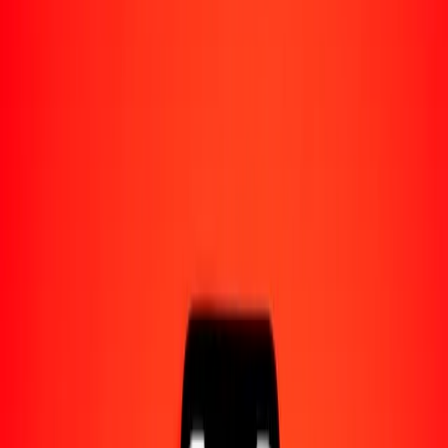
Acerca de Ria
Descubre nuestra historia y propósito.
Recursos
Obtén más información sobre Ria Money Transfer,
incluyendo nuestros servicios y soporte.
1,00 franco burundés a dólar de Trinidad y Tobago
hoy
Convierte BIF a TTD al tipo de cambio actual