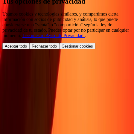
Tus opciones de privacidad
Usamos cookies y tecnologías similares, y compartimos cierta
información con socios de publicidad y análisis, lo que puede
considerarse una "venta" o "compartición" según la ley de
privacidad de tu estado. Puedes optar por no participar en cualquier
momento.
Lee nuestro Aviso de Privacidad
.
Aceptar todo
Rechazar todo
Gestionar cookies