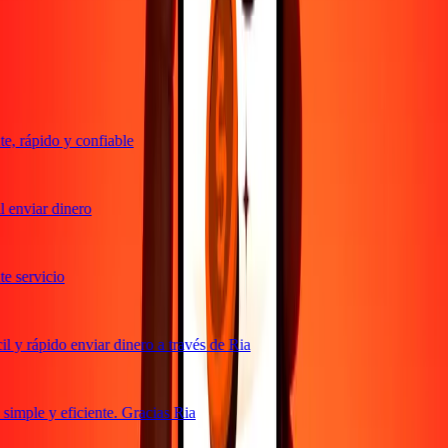
Transferencias confiables desde hace 38+ años EN TODO EL
MUNDO
Lo que dicen nuestros clientes de Ria
, rápido y confiable
 enviar dinero
 servicio
 y rápido enviar dinero a través de Ria
imple y eficiente. Gracias Ria