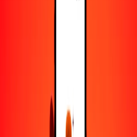
5
BIF
0.01133
TTD
25
BIF
0.05664
TTD
50
BIF
0.11329
TTD
100
BIF
0.22658
TTD
500
BIF
1.13288
TTD
1000
BIF
2.26576
TTD
10,000
BIF
22.65756
TTD
Convertir franco burundés a dólar de Trinidad y
Tobago
BIF
TTD
1
BIF
0.00227
TTD
5
BIF
0.01133
TTD
25
BIF
0.05664
TTD
50
BIF
0.11329
TTD
100
BIF
0.22658
TTD
500
BIF
1.13288
TTD
1000
BIF
2.26576
TTD
10,000
BIF
22.65756
TTD
Convertir dólar de Trinidad y Tobago a franco
burundés