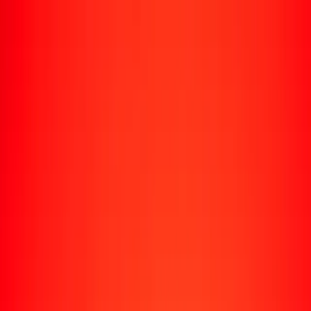
Rastrear una transferencia
Ubicaciones
Recursos
Centro de ayuda
Encuentra respuestas y soporte al cliente.
Servicios
Cobro de cheques, pago de facturas y más.
Carreras
Únete al equipo global de Ria.