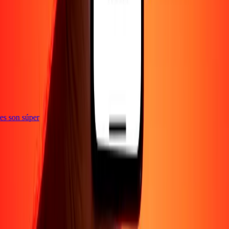
e
ones son súper
Empresa
Acerca de
Blog
Empleos
Seguridad
Corporativo
Conviértete en agente
Soporte