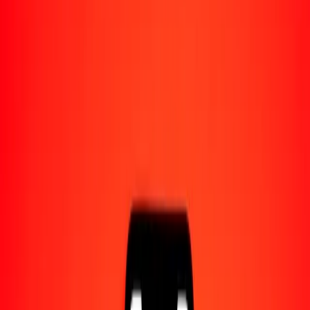
Acerca de Ria
Descubre nuestra historia y propósito.
Recursos
Obtén más información sobre Ria Money Transfer,
incluyendo nuestros servicios y soporte.
25 dinar bareiní a euro hoy
Convierte BHD a EUR al tipo de cambio actual
Cantidad
BHD