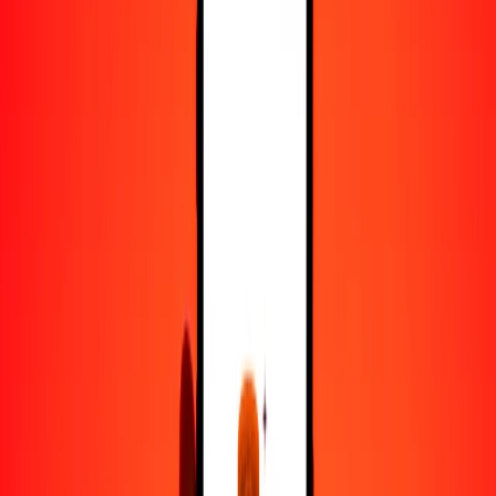
50
BHD
115.06155
EUR
100
BHD
230.12310
EUR
500
BHD
1150.61552
EUR
1000
BHD
2301.23103
EUR
10,000
BHD
23,012.31034
EUR
Convertir dinar bahreiní a euro
BHD
EUR
1
BHD
2.30123
EUR
5
BHD
11.50616
EUR
25
BHD
57.53078
EUR
50
BHD
115.06155
EUR
100
BHD
230.12310
EUR
500
BHD
1150.61552
EUR
1000
BHD
2301.23103
EUR
10,000
BHD
23,012.31034
EUR
Convertir euro a dinar bahreiní
EUR
BHD
1
EUR
0.43455
BHD
5
EUR
2.17275
BHD