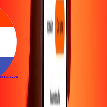
e
ones son súper