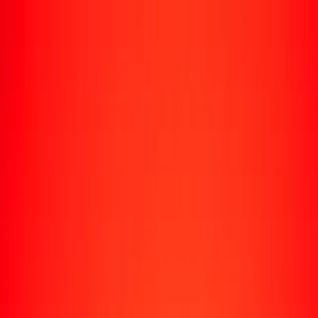
Rastrear una transferencia
Ubicaciones
Recursos
Centro de ayuda
Encuentra respuestas y soporte al cliente.
Servicios
Cobro de cheques, pago de facturas y más.
Carreras
Únete al equipo global de Ria.