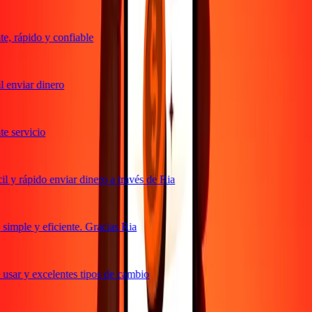
, rápido y confiable
 enviar dinero
 servicio
 y rápido enviar dinero a través de Ria
imple y eficiente. Gracias Ria
usar y excelentes tipos de cambio