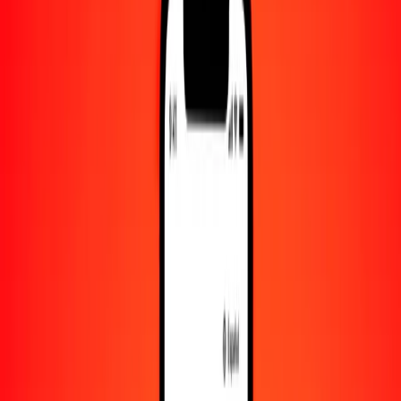
Convertido a
EUR
1,00 BHD = 2.30123103 EUR
dinar bahreiní a euro — Actualizado el 6 de agosto de 2026 00:00
UTC
Enviar dinero
Usamos el tipo de cambio interbancario solo como referencia.
Inicia sesión para ver los tipos de envío reales.
Tipos de cambio BHD a EUR hoy
Convertir dinar bahreiní a euro
Convertir euro a dinar bahreiní
BHD
EUR
1
BHD
2.30123
EUR
5
BHD
11.50616
EUR
25
BHD
57.53078
EUR