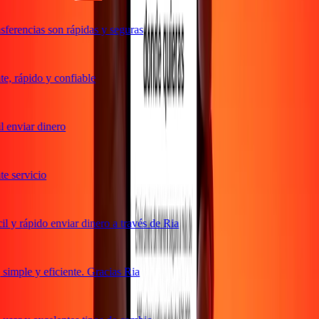
ferencias son rápidas y seguras
, rápido y confiable
 enviar dinero
 servicio
 y rápido enviar dinero a través de Ria
imple y eficiente. Gracias Ria