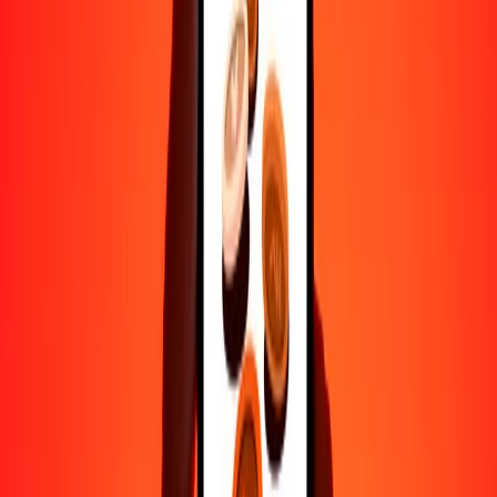
Ayuda de personas reales
Contacta a nuestro equipo de soporte 24/7 cuando lo necesites.
4.8 ★ en Play Store
Hazlo todo con la app de Ria
Envía dinero a más de 200 países, rastrea transferencias, guarda
destinatarios, encuentra sucursales cercanas y mucho más. Descarga
la app para comenzar.
Descarga la app
4.8 ★ en Play Store
Transferencias confiables desde hace 38+ años EN TODO EL
MUNDO
Lo que dicen nuestros clientes de Ria