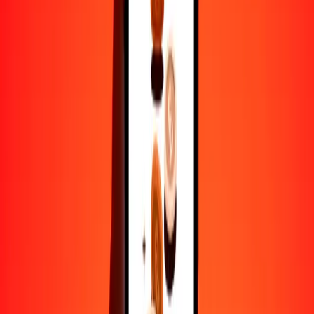
25
EUR
10.86375
BHD
50
EUR
21.72750
BHD
100
EUR
43.45500
BHD
500
EUR
217.27501
BHD
1000
EUR
434.55002
BHD
10,000
EUR
4345.50024
BHD
Por qué elegir Ria Money Transfer para enviar dinero
internacionalmente
Más de 35 años de experiencia confiable
Entrega rápida y conveniente
Envía dinero en pocos toques a más de 190 países con Ria.
Transferencias seguras en todo el mundo
Confía en nosotros: hemos realizado más de mil millones de
transferencias seguras.