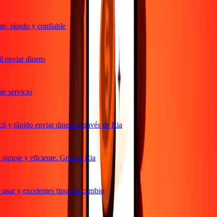
, rápido y confiable
 enviar dinero
 servicio
 y rápido enviar dinero a través de Ria
imple y eficiente. Gracias Ria
usar y excelentes tipos de cambio