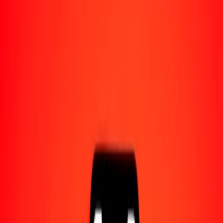
Acerca de Ria
Descubre nuestra historia y propósito.
Recursos
Obtén más información sobre Ria Money Transfer,
incluyendo nuestros servicios y soporte.
1,00 taka bangladesí a franco suizo hoy
Convierte BDT a CHF al tipo de cambio actual
Cantidad
BDT