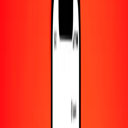
Convertido a
CHF
1,00 BDT = 0.00652200 CHF
taka a franco suizo — Actualizado el 6 de agosto de 2026 00:00
UTC
Enviar dinero
Usamos el tipo de cambio interbancario solo como referencia.
Inicia sesión para ver los tipos de envío reales.
Tipos de cambio BDT a CHF hoy
Convertir taka a franco suizo
Convertir franco suizo a taka
BDT
CHF
1
BDT
0.00652
CHF
5
BDT
0.03261
CHF
25
BDT
0.16305
CHF