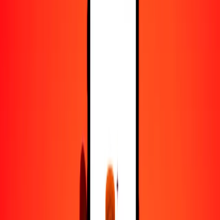
50
BDT
0.32610
CHF
100
BDT
0.65220
CHF
500
BDT
3.26100
CHF
1000
BDT
6.52200
CHF
10,000
BDT
65.21998
CHF
Convertir taka a franco suizo
BDT
CHF
1
BDT
0.00652
CHF
5
BDT
0.03261
CHF
25
BDT
0.16305
CHF
50
BDT
0.32610
CHF
100
BDT
0.65220
CHF
500
BDT
3.26100
CHF
1000
BDT
6.52200
CHF
10,000
BDT
65.21998
CHF
Convertir franco suizo a taka
CHF
BDT
1
CHF
153.32724
BDT
5
CHF
766.63619
BDT