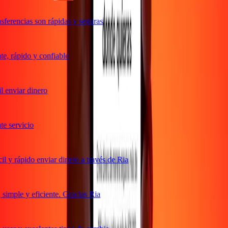
ferencias son rápidas y seguras
, rápido y confiable
 enviar dinero
 servicio
 y rápido enviar dinero a través de Ria
imple y eficiente. Gracias Ria