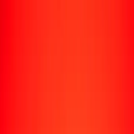
Rastrear una transferencia
Ubicaciones
Recursos
Centro de ayuda
Encuentra respuestas y soporte al cliente.
Servicios
Cobro de cheques, pago de facturas y más.
Carreras
Únete al equipo global de Ria.