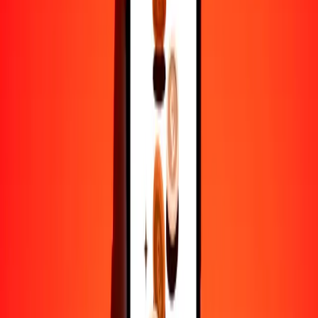
25
CHF
3833.18095
BDT
50
CHF
7666.36189
BDT
100
CHF
15,332.72379
BDT
500
CHF
76,663.61893
BDT
1000
CHF
153,327.23786
BDT
10,000
CHF
1,533,272.37860
BDT
Por qué elegir Ria Money Transfer para enviar dinero
internacionalmente
Más de 35 años de experiencia confiable
Entrega rápida y conveniente
Envía dinero en pocos toques a más de 190 países con Ria.
Transferencias seguras en todo el mundo
Confía en nosotros: hemos realizado más de mil millones de
transferencias seguras.