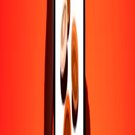
Ayuda de personas reales
Contacta a nuestro equipo de soporte 24/7 cuando lo necesites.
4.8 ★ en Play Store
Hazlo todo con la app de Ria
Envía dinero a más de 200 países, rastrea transferencias, guarda
destinatarios, encuentra sucursales cercanas y mucho más. Descarga
la app para comenzar.
Descarga la app
4.8 ★ en Play Store
Transferencias confiables desde hace 38+ años EN TODO EL
MUNDO
Lo que dicen nuestros clientes de Ria