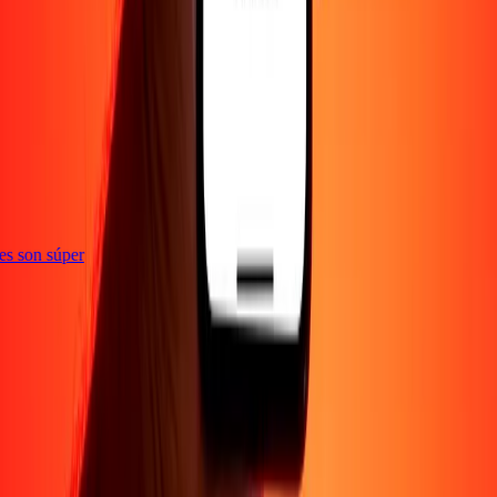
ones son súper
Empresa
Acerca de
Blog
Empleos
Seguridad
Corporativo
Conviértete en agente
Soporte