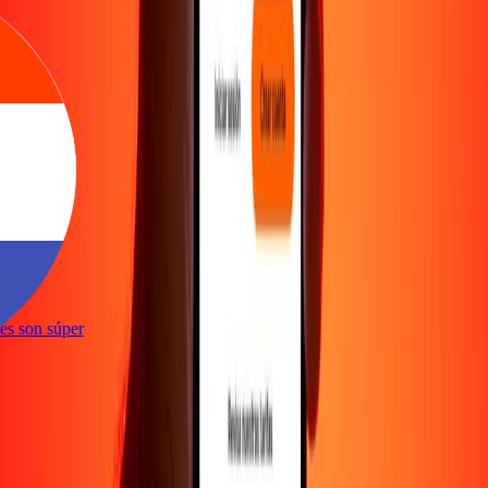
e
ones son súper