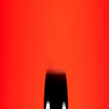
Acerca de Ria
Descubre nuestra historia y propósito.
Recursos
Obtén más información sobre Ria Money Transfer,
incluyendo nuestros servicios y soporte.
1,00 taka bangladesí a afgani afgano hoy
Convierte BDT a AFN al tipo de cambio actual
Cantidad
BDT