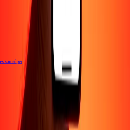
e
ones son súper
Empresa
Acerca de
Blog
Empleos
Seguridad
Corporativo
Conviértete en agente
Soporte
Política de privacidad
Aviso de cookies
Términos y