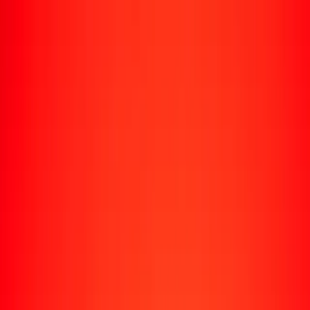
Rastrear una transferencia
Ubicaciones
Recursos
Centro de ayuda
Encuentra respuestas y soporte al cliente.
Servicios
Cobro de cheques, pago de facturas y más.
Carreras
Únete al equipo global de Ria.