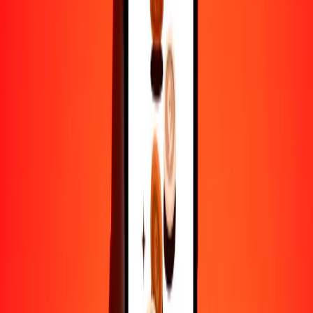
50
AFN
94.11687
BDT
100
AFN
188.23374
BDT
500
AFN
941.16871
BDT
1000
AFN
1882.33741
BDT
10,000
AFN
18,823.37415
BDT
Por qué elegir Ria Money Transfer para enviar dinero
internacionalmente
Más de 35 años de experiencia confiable
Entrega rápida y conveniente
Envía dinero en pocos toques a más de 190 países con Ria.
Transferencias seguras en todo el mundo
Confía en nosotros: hemos realizado más de mil millones de
transferencias seguras.