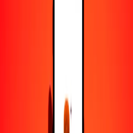
100
BDT
53.12544
AFN
500
BDT
265.62719
AFN
1000
BDT
531.25438
AFN
10,000
BDT
5312.54382
AFN
Convertir taka a afgani
BDT
AFN
1
BDT
0.53125
AFN
5
BDT
2.65627
AFN
25
BDT
13.28136
AFN
50
BDT
26.56272
AFN
100
BDT
53.12544
AFN
500
BDT
265.62719
AFN
1000
BDT
531.25438
AFN
10,000
BDT
5312.54382
AFN
Convertir afgani a taka
AFN
BDT
1
AFN
1.88234
BDT
5
AFN
9.41169
BDT
25
AFN
47.05844
BDT