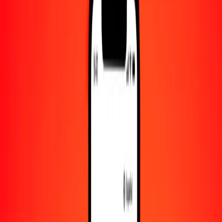
Convertido a
AFN
1,00 BDT = 0.53125438 AFN
taka a afgani — Actualizado el 7 de agosto de 2026 00:00 UTC
Enviar dinero
Usamos el tipo de cambio interbancario solo como referencia.
Inicia sesión para ver los tipos de envío reales.
Tipos de cambio BDT a AFN hoy
Convertir taka a afgani
Convertir afgani a taka
BDT
AFN
1
BDT
0.53125
AFN
5
BDT
2.65627
AFN
25
BDT
13.28136
AFN
50
BDT
26.56272
AFN