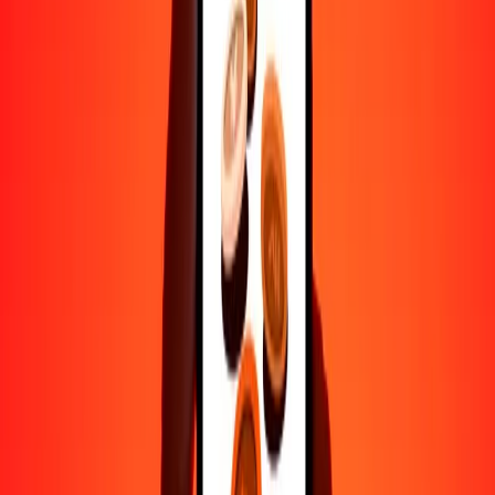
Ayuda de personas reales
Contacta a nuestro equipo de soporte 24/7 cuando lo necesites.
4.8 ★ en Play Store
Hazlo todo con la app de Ria
Envía dinero a más de 200 países, rastrea transferencias, guarda
destinatarios, encuentra sucursales cercanas y mucho más. Descarga
la app para comenzar.
Descarga la app
4.8 ★ en Play Store
Transferencias confiables desde hace 38+ años EN TODO EL
MUNDO
Lo que dicen nuestros clientes de Ria