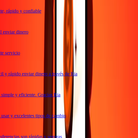
, rápido y confiable
 enviar dinero
 servicio
 y rápido enviar dinero a través de Ria
imple y eficiente. Gracias Ria
usar y excelentes tipos de cambio
ferencias son rápidas y seguras