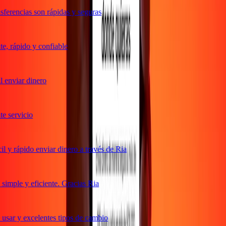
ferencias son rápidas y seguras
, rápido y confiable
 enviar dinero
 servicio
 y rápido enviar dinero a través de Ria
imple y eficiente. Gracias Ria
usar y excelentes tipos de cambio