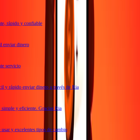
, rápido y confiable
 enviar dinero
 servicio
 y rápido enviar dinero a través de Ria
imple y eficiente. Gracias Ria
usar y excelentes tipos de cambio