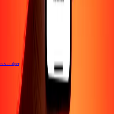
ones son súper
Empresa
Acerca de
Blog
Empleos
Seguridad
Corporativo
Conviértete en agente
Soporte