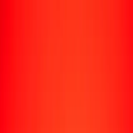
Rastrear una transferencia
Ubicaciones
Recursos
Centro de ayuda
Encuentra respuestas y soporte al cliente.
Servicios
Cobro de cheques, pago de facturas y más.
Carreras
Únete al equipo global de Ria.