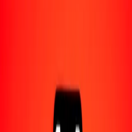
Acerca de Ria
Descubre nuestra historia y propósito.
Recursos
Obtén más información sobre Ria Money Transfer,
incluyendo nuestros servicios y soporte.
1,00 dólar barbadense a gultrum butanés hoy
Convierte BBD a BTN al tipo de cambio actual
Cantidad
BBD