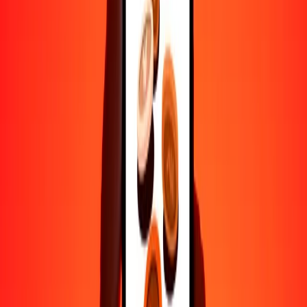
Ayuda de personas reales
Contacta a nuestro equipo de soporte 24/7 cuando lo necesites.
4.8 ★ en Play Store
Hazlo todo con la app de Ria
Envía dinero a más de 200 países, rastrea transferencias, guarda
destinatarios, encuentra sucursales cercanas y mucho más. Descarga
la app para comenzar.
Descarga la app
4.8 ★ en Play Store
Transferencias confiables desde hace 38+ años EN TODO EL
MUNDO
Lo que dicen nuestros clientes de Ria