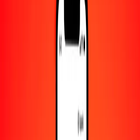
Convertido a
BTN
1,00 BBD = 47.62836540 BTN
dólar barbadense a gultrum — Actualizado el 7 de agosto de 2026
00:00 UTC
Enviar dinero
Usamos el tipo de cambio interbancario solo como referencia.
Inicia sesión para ver los tipos de envío reales.
Tipos de cambio BBD a BTN hoy
Convertir dólar barbadense a gultrum
Convertir gultrum a dólar barbadense
BBD
BTN
1
BBD
47.62837
BTN
5
BBD
238.14183
BTN