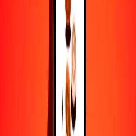
1
BTN
0.02100
BBD
5
BTN
0.10498
BBD
25
BTN
0.52490
BBD
50
BTN
1.04979
BBD
100
BTN
2.09959
BBD
500
BTN
10.49795
BBD
1000
BTN
20.99589
BBD
10,000
BTN
209.95892
BBD
Por qué elegir Ria Money Transfer para enviar dinero
internacionalmente
Más de 35 años de experiencia confiable
Entrega rápida y conveniente
Envía dinero en pocos toques a más de 190 países con Ria.
Transferencias seguras en todo el mundo
Confía en nosotros: hemos realizado más de mil millones de
transferencias seguras.