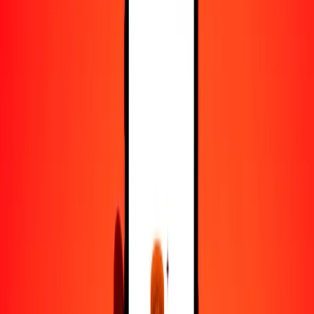
25
BBD
1190.70914
BTN
50
BBD
2381.41827
BTN
100
BBD
4762.83654
BTN
500
BBD
23,814.18270
BTN
1000
BBD
47,628.36540
BTN
10,000
BBD
476,283.65405
BTN
Convertir dólar barbadense a gultrum
BBD
BTN
1
BBD
47.62837
BTN
5
BBD
238.14183
BTN
25
BBD
1190.70914
BTN
50
BBD
2381.41827
BTN
100
BBD
4762.83654
BTN
500
BBD
23,814.18270
BTN
1000
BBD
47,628.36540
BTN
10,000
BBD
476,283.65405
BTN
Convertir gultrum a dólar barbadense
BTN
BBD