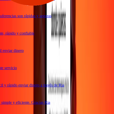
ferencias son rápidas y seguras
, rápido y confiable
 enviar dinero
 servicio
 y rápido enviar dinero a través de Ria
imple y eficiente. Gracias Ria