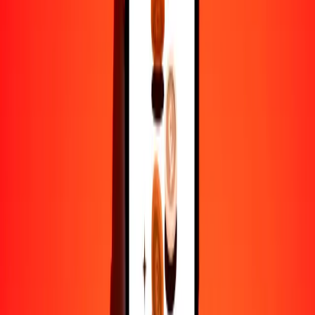
ALL
BAM
1
ALL
0.02098
BAM
5
ALL
0.10490
BAM
25
ALL
0.52452
BAM
50
ALL
1.04904
BAM
100
ALL
2.09808
BAM
500
ALL
10.49039
BAM
1000
ALL
20.98079
BAM
10,000
ALL
209.80788
BAM
Por qué elegir Ria Money Transfer para enviar dinero
internacionalmente
Más de 35 años de experiencia confiable
Entrega rápida y conveniente
Envía dinero en pocos toques a más de 190 países con Ria.