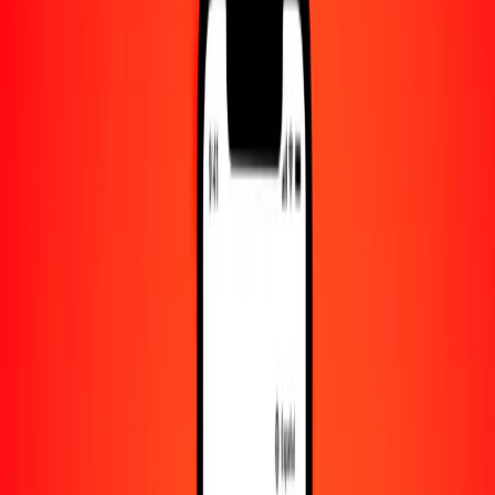
Cantidad
BAM
Convertido a
ALL
1,00 BAM = 47.66265159 ALL
marco convertible de Bosnia y Herzegovina a lek — Actualizado el
9 de agosto de 2026 00:00 UTC
Enviar dinero
Usamos el tipo de cambio interbancario solo como referencia.
Inicia sesión para ver los tipos de envío reales.
Tipos de cambio BAM a ALL hoy
Convertir marco convertible de Bosnia y Herzegovina a lek
Convertir lek a marco convertible de Bosnia y Herzegovina
BAM
ALL
1
BAM
47.66265
ALL