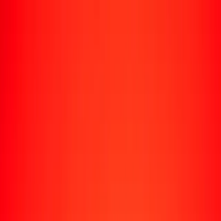
Rastrear una transferencia
Ubicaciones
Recursos
Centro de ayuda
Encuentra respuestas y soporte al cliente.
Servicios
Cobro de cheques, pago de facturas y más.
Carreras
Únete al equipo global de Ria.