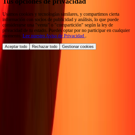
Tus opciones de privacidad
Usamos cookies y tecnologías similares, y compartimos cierta
información con socios de publicidad y análisis, lo que puede
considerarse una "venta" o "compartición" según la ley de
privacidad de tu estado. Puedes optar por no participar en cualquier
momento.
Lee nuestro Aviso de Privacidad
.
Aceptar todo
Rechazar todo
Gestionar cookies