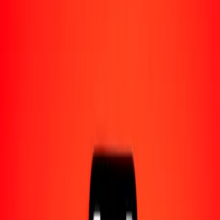
Acerca de Ria
Descubre nuestra historia y propósito.
Recursos
Obtén más información sobre Ria Money Transfer,
incluyendo nuestros servicios y soporte.
1,00 marco convertible de Bosnia y Herzegovina a
lek albanés hoy
Convierte BAM a ALL al tipo de cambio actual