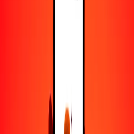
5
BAM
238.31326
ALL
25
BAM
1191.56629
ALL
50
BAM
2383.13258
ALL
100
BAM
4766.26516
ALL
500
BAM
23,831.32579
ALL
1000
BAM
47,662.65159
ALL
10,000
BAM
476,626.51586
ALL
Convertir marco convertible de Bosnia y
Herzegovina a lek
BAM
ALL
1
BAM
47.66265
ALL
5
BAM
238.31326
ALL
25
BAM
1191.56629
ALL
50
BAM
2383.13258
ALL
100
BAM
4766.26516
ALL
500
BAM
23,831.32579
ALL
1000
BAM
47,662.65159
ALL
10,000
BAM
476,626.51586
ALL
Convertir lek a marco convertible de Bosnia y
Herzegovina