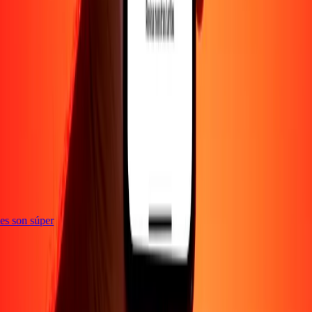
e
ones son súper
Empresa