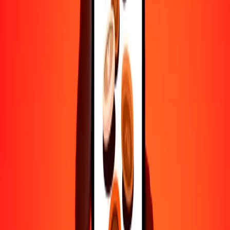
Transferencias seguras en todo el mundo
Confía en nosotros: hemos realizado más de mil millones de
transferencias seguras.
Ayuda de personas reales
Contacta a nuestro equipo de soporte 24/7 cuando lo necesites.
4.8 ★ en Play Store
Hazlo todo con la app de Ria
Envía dinero a más de 200 países, rastrea transferencias, guarda
destinatarios, encuentra sucursales cercanas y mucho más. Descarga
la app para comenzar.
Descarga la app
4.8 ★ en Play Store