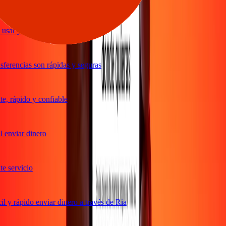
usar y excelentes tipos de cambio
ferencias son rápidas y seguras
, rápido y confiable
 enviar dinero
 servicio
 y rápido enviar dinero a través de Ria