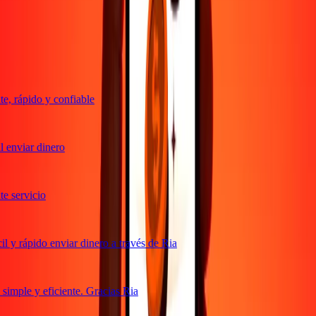
Transferencias confiables desde hace 38+ años EN TODO EL
MUNDO
Lo que dicen nuestros clientes de Ria
, rápido y confiable
 enviar dinero
 servicio
 y rápido enviar dinero a través de Ria
imple y eficiente. Gracias Ria