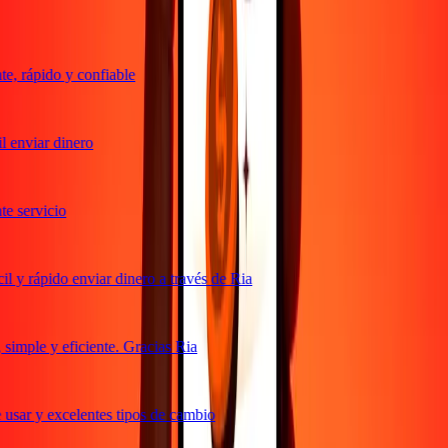
, rápido y confiable
 enviar dinero
 servicio
 y rápido enviar dinero a través de Ria
imple y eficiente. Gracias Ria
usar y excelentes tipos de cambio