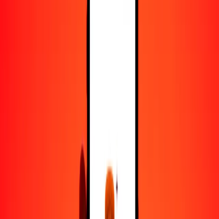
25
AZN
139.45331
SEK
50
AZN
278.90662
SEK
100
AZN
557.81323
SEK
500
AZN
2789.06617
SEK
1000
AZN
5578.13233
SEK
10,000
AZN
55,781.32331
SEK
Convertir manat azerbaiyano a corona sueca
AZN
SEK
1
AZN
5.57813
SEK
5
AZN
27.89066
SEK
25
AZN
139.45331
SEK
50
AZN
278.90662
SEK
100
AZN
557.81323
SEK
500
AZN
2789.06617
SEK
1000
AZN
5578.13233
SEK
10,000
AZN
55,781.32331
SEK
Convertir corona sueca a manat azerbaiyano
SEK
AZN