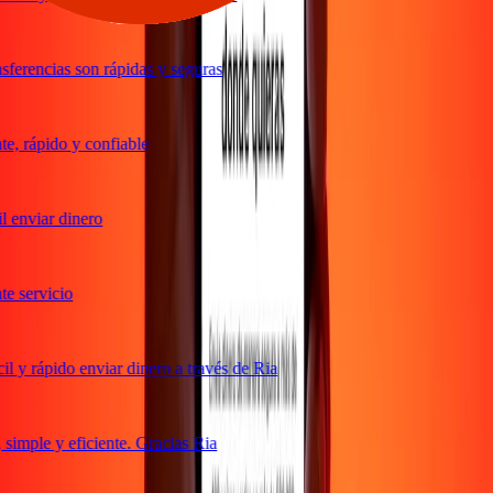
ferencias son rápidas y seguras
, rápido y confiable
 enviar dinero
 servicio
 y rápido enviar dinero a través de Ria
imple y eficiente. Gracias Ria