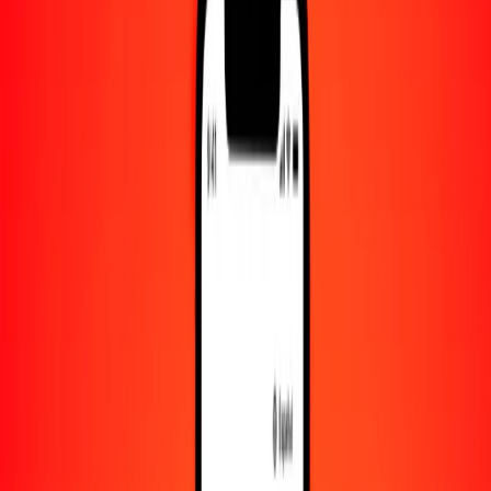
Convertido a
SEK
1,00 AZN = 5.57813233 SEK
manat azerbaiyano a corona sueca — Actualizado el 6 de agosto de
2026 00:00 UTC
Enviar dinero
Usamos el tipo de cambio interbancario solo como referencia.
Inicia sesión para ver los tipos de envío reales.
Tipos de cambio AZN a SEK hoy
Convertir manat azerbaiyano a corona sueca
Convertir corona sueca a manat azerbaiyano
AZN
SEK
1
AZN
5.57813
SEK
5
AZN
27.89066
SEK