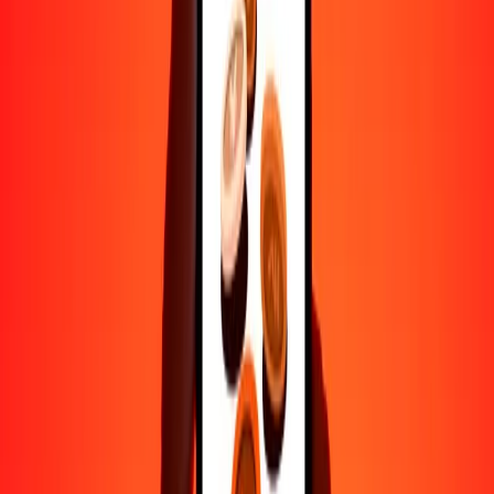
Ayuda de personas reales
Contacta a nuestro equipo de soporte 24/7 cuando lo necesites.
4.8 ★ en Play Store
Hazlo todo con la app de Ria
Envía dinero a más de 200 países, rastrea transferencias, guarda
destinatarios, encuentra sucursales cercanas y mucho más. Descarga
la app para comenzar.
Descarga la app
4.8 ★ en Play Store
Transferencias confiables desde hace 38+ años EN TODO EL
MUNDO
Lo que dicen nuestros clientes de Ria