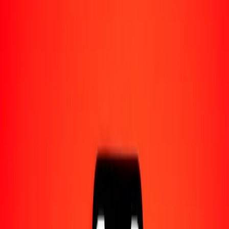
Acerca de Ria
Descubre nuestra historia y propósito.
Recursos
Obtén más información sobre Ria Money Transfer,
incluyendo nuestros servicios y soporte.
1,00 manat azerbaiyano a corona sueca hoy
Convierte AZN a SEK al tipo de cambio actual
Cantidad
AZN