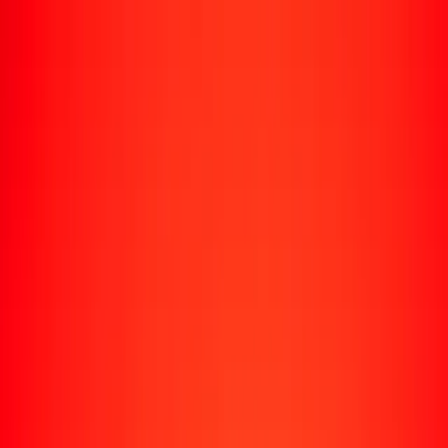
Rastrear una transferencia
Ubicaciones
Recursos
Centro de ayuda
Encuentra respuestas y soporte al cliente.
Servicios
Cobro de cheques, pago de facturas y más.
Carreras
Únete al equipo global de Ria.