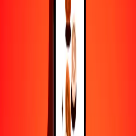
1
SEK
0.17927
AZN
5
SEK
0.89636
AZN
25
SEK
4.48179
AZN
50
SEK
8.96357
AZN
100
SEK
17.92715
AZN
500
SEK
89.63574
AZN
1000
SEK
179.27147
AZN
10,000
SEK
1792.71473
AZN
Por qué elegir Ria Money Transfer para enviar dinero
internacionalmente
Más de 35 años de experiencia confiable
Entrega rápida y conveniente
Envía dinero en pocos toques a más de 190 países con Ria.
Transferencias seguras en todo el mundo
Confía en nosotros: hemos realizado más de mil millones de
transferencias seguras.