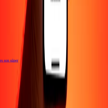
ones son súper
Empresa
Acerca de
Blog
Empleos
Seguridad
Corporativo
Conviértete en agente
Soporte