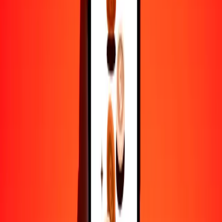
25
TRY
0.93904
AWG
50
TRY
1.87808
AWG
100
TRY
3.75616
AWG
500
TRY
18.78079
AWG
1000
TRY
37.56157
AWG
10,000
TRY
375.61573
AWG
Por qué elegir Ria Money Transfer para enviar dinero
internacionalmente
Más de 35 años de experiencia confiable
Entrega rápida y conveniente
Envía dinero en pocos toques a más de 190 países con Ria.
Transferencias seguras en todo el mundo
Confía en nosotros: hemos realizado más de mil millones de
transferencias seguras.