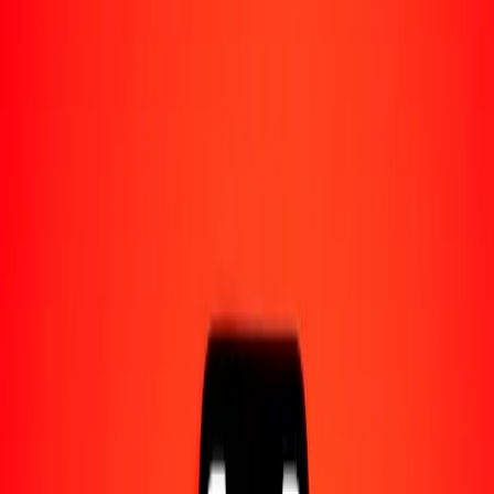
Acerca de Ria
Descubre nuestra historia y propósito.
Recursos
Obtén más información sobre Ria Money Transfer,
incluyendo nuestros servicios y soporte.
1,00 florín arubeño a lira turca hoy
Convierte AWG a TRY al tipo de cambio actual
Cantidad
AWG