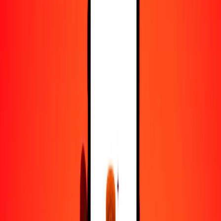
50
AWG
1331.14765
TRY
100
AWG
2662.29529
TRY
500
AWG
13,311.47647
TRY
1000
AWG
26,622.95295
TRY
10,000
AWG
266,229.52947
TRY
Convertir florín arubeño a lira turca
AWG
TRY
1
AWG
26.62295
TRY
5
AWG
133.11476
TRY
25
AWG
665.57382
TRY
50
AWG
1331.14765
TRY
100
AWG
2662.29529
TRY
500
AWG
13,311.47647
TRY
1000
AWG
26,622.95295
TRY
10,000
AWG
266,229.52947
TRY
Convertir lira turca a florín arubeño
TRY
AWG
1
TRY
0.03756
AWG
5
TRY
0.18781
AWG