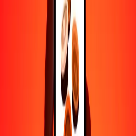
Ayuda de personas reales
Contacta a nuestro equipo de soporte 24/7 cuando lo necesites.
4.8 ★ en Play Store
Hazlo todo con la app de Ria
Envía dinero a más de 200 países, rastrea transferencias, guarda
destinatarios, encuentra sucursales cercanas y mucho más. Descarga
la app para comenzar.
Descarga la app
4.8 ★ en Play Store
Transferencias confiables desde hace 38+ años EN TODO EL
MUNDO
Lo que dicen nuestros clientes de Ria