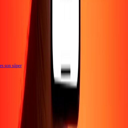
ones son súper
Empresa
Acerca de
Blog
Empleos
Seguridad
Corporativo
Conviértete en agente
Soporte