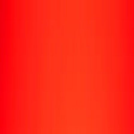
Rastrear una transferencia
Ubicaciones
Recursos
Centro de ayuda
Encuentra respuestas y soporte al cliente.
Servicios
Cobro de cheques, pago de facturas y más.
Carreras
Únete al equipo global de Ria.