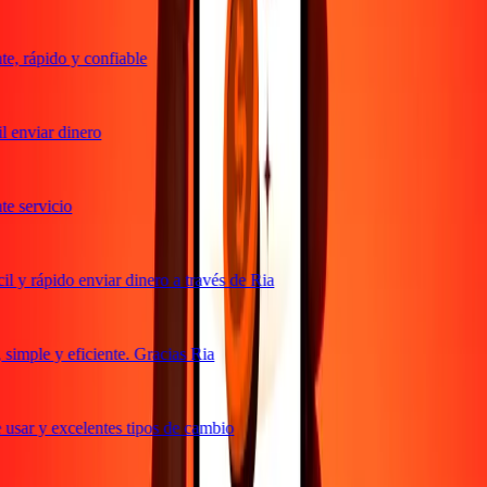
, rápido y confiable
 enviar dinero
 servicio
 y rápido enviar dinero a través de Ria
imple y eficiente. Gracias Ria
usar y excelentes tipos de cambio