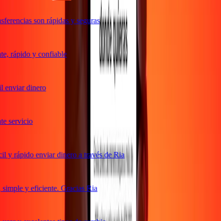
ferencias son rápidas y seguras
, rápido y confiable
 enviar dinero
 servicio
 y rápido enviar dinero a través de Ria
imple y eficiente. Gracias Ria