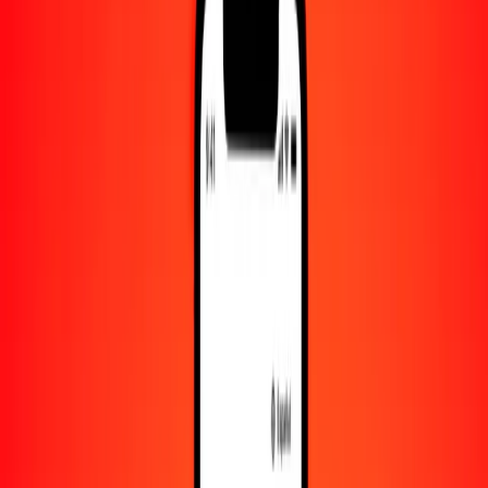
Convertido a
TRY
1,00 AWG = 26.62295295 TRY
florín arubeño a lira turca — Actualizado el 7 de agosto de 2026
00:00 UTC
Enviar dinero
Usamos el tipo de cambio interbancario solo como referencia.
Inicia sesión para ver los tipos de envío reales.
Tipos de cambio AWG a TRY hoy
Convertir florín arubeño a lira turca
Convertir lira turca a florín arubeño
AWG
TRY
1
AWG
26.62295
TRY
5
AWG
133.11476
TRY
25
AWG
665.57382
TRY