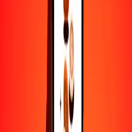
25
NGN
27.47250
ARS
50
NGN
54.94500
ARS
100
NGN
109.89000
ARS
500
NGN
549.45000
ARS
1000
NGN
1098.90001
ARS
10,000
NGN
10,989.00005
ARS
Por qué elegir Ria Money Transfer para enviar dinero
internacionalmente
Más de 35 años de experiencia confiable
Entrega rápida y conveniente
Envía dinero en pocos toques a más de 190 países con Ria.
Transferencias seguras en todo el mundo
Confía en nosotros: hemos realizado más de mil millones de
transferencias seguras.