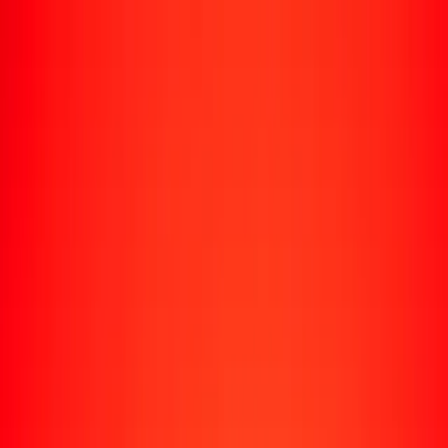
Rastrear una transferencia
Ubicaciones
Recursos
Centro de ayuda
Encuentra respuestas y soporte al cliente.
Servicios
Cobro de cheques, pago de facturas y más.
Carreras
Únete al equipo global de Ria.