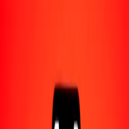
Acerca de Ria
Descubre nuestra historia y propósito.
Recursos
Obtén más información sobre Ria Money Transfer,
incluyendo nuestros servicios y soporte.
100 peso argentino a naira nigeriano hoy
Convierte ARS a NGN al tipo de cambio actual
Cantidad
ARS