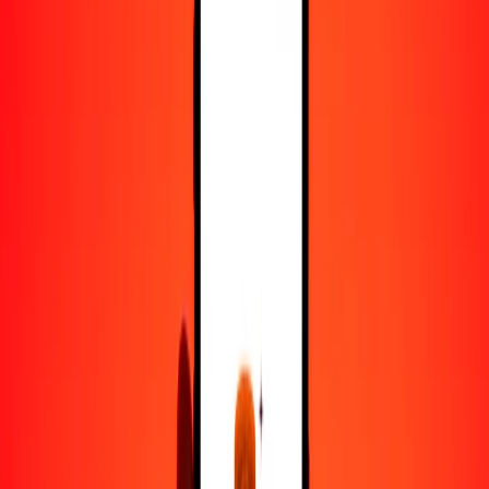
50
ARS
45.50005
NGN
100
ARS
91.00009
NGN
500
ARS
455.00045
NGN
1000
ARS
910.00091
NGN
10,000
ARS
9100.00906
NGN
Convertir peso argentino a naira
ARS
NGN
1
ARS
0.91000
NGN
5
ARS
4.55000
NGN
25
ARS
22.75002
NGN
50
ARS
45.50005
NGN
100
ARS
91.00009
NGN
500
ARS
455.00045
NGN
1000
ARS
910.00091
NGN
10,000
ARS
9100.00906
NGN
Convertir naira a peso argentino
NGN
ARS
1
NGN
1.09890
ARS
5
NGN
5.49450
ARS