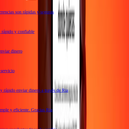
rencias son rápidas y seguras
rápido y confiable
viar dinero
ervicio
 rápido enviar dinero a través de Ria
ple y eficiente. Gracias Ria