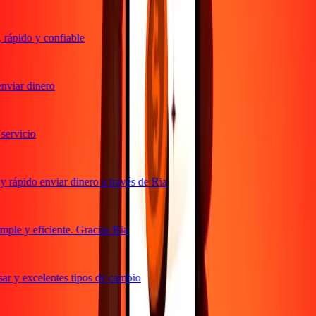
rápido y confiable
viar dinero
ervicio
 rápido enviar dinero a través de Ria
ple y eficiente. Gracias Ria
ar y excelentes tipos de cambio