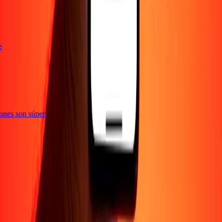
nte
cciones son súper
Empresa
Acerca de
Blog
Empleos
Seguridad
Corporativo
Conviértete en agente
Soporte