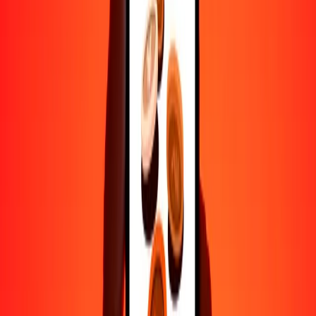
Ayuda de personas reales
Contacta a nuestro equipo de soporte 24/7 cuando lo necesites.
4.8 ★ en Play Store
Hazlo todo con la app de Ria
Envía dinero a más de 200 países, rastrea transferencias, guarda
destinatarios, encuentra sucursales cercanas y mucho más. Descarga
la app para comenzar.
Descarga la app
4.8 ★ en Play Store
Transferencias confiables desde hace 38+ años EN TODO EL
MUNDO
Lo que dicen nuestros clientes de Ria