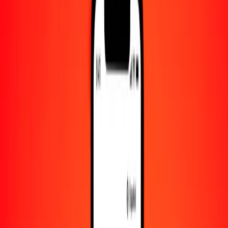
Convertido a
NGN
1,00 ARS = 0.91000091 NGN
peso argentino a naira — Actualizado el 7 de agosto de 2026 00:00
UTC
Enviar dinero
Usamos el tipo de cambio interbancario solo como referencia.
Inicia sesión para ver los tipos de envío reales.
Tipos de cambio ARS a NGN hoy
Convertir peso argentino a naira
Convertir naira a peso argentino
ARS
NGN
1
ARS
0.91000
NGN
5
ARS
4.55000
NGN
25
ARS
22.75002
NGN