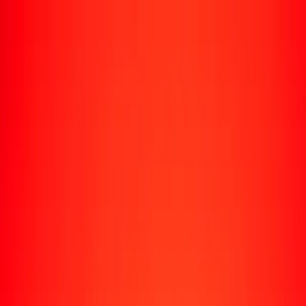
Rastrear una transferencia
Ubicaciones
Recursos
Centro de ayuda
Encuentra respuestas y soporte al cliente.
Servicios
Cobro de cheques, pago de facturas y más.
Carreras
Únete al equipo global de Ria.