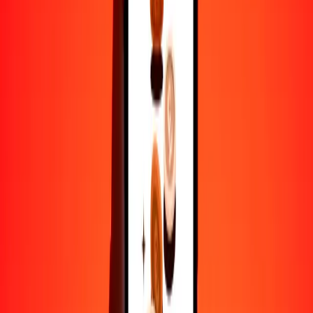
25
CNY
5541.41031
ARS
50
CNY
11,082.82061
ARS
100
CNY
22,165.64122
ARS
500
CNY
110,828.20611
ARS
1000
CNY
221,656.41221
ARS
10,000
CNY
2,216,564.12213
ARS
Por qué elegir Ria Money Transfer para enviar dinero
internacionalmente
Más de 35 años de experiencia confiable
Entrega rápida y conveniente
Envía dinero en pocos toques a más de 190 países con Ria.
Transferencias seguras en todo el mundo
Confía en nosotros: hemos realizado más de mil millones de
transferencias seguras.