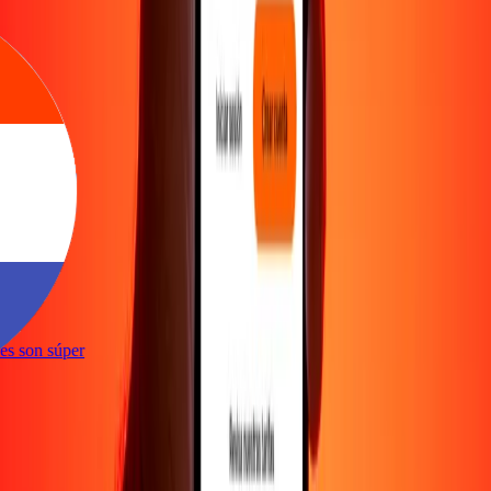
e
ones son súper