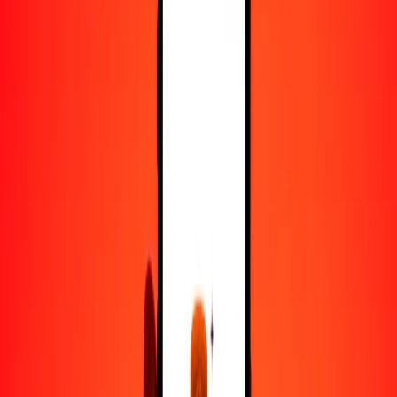
50
ARS
0.22557
CNY
100
ARS
0.45115
CNY
500
ARS
2.25574
CNY
1000
ARS
4.51149
CNY
10,000
ARS
45.11487
CNY
Convertir peso argentino a yuan
ARS
CNY
1
ARS
0.00451
CNY
5
ARS
0.02256
CNY
25
ARS
0.11279
CNY
50
ARS
0.22557
CNY
100
ARS
0.45115
CNY
500
ARS
2.25574
CNY
1000
ARS
4.51149
CNY
10,000
ARS
45.11487
CNY
Convertir yuan a peso argentino
CNY
ARS
1
CNY
221.65641
ARS
5
CNY
1108.28206
ARS