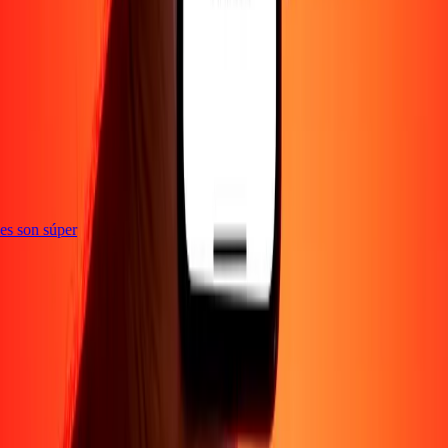
e
ones son súper
Empresa
Acerca de
Blog
Empleos
Seguridad
Corporativo
Conviértete en agente
Soporte