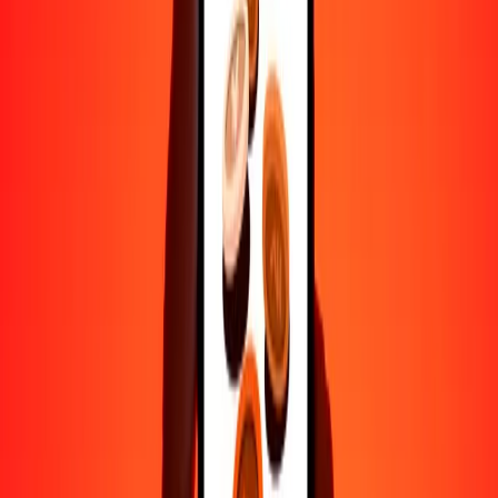
Ayuda de personas reales
Contacta a nuestro equipo de soporte 24/7 cuando lo necesites.
4.8 ★ en Play Store
Hazlo todo con la app de Ria
Envía dinero a más de 200 países, rastrea transferencias, guarda
destinatarios, encuentra sucursales cercanas y mucho más. Descarga
la app para comenzar.
Descarga la app
4.8 ★ en Play Store
Transferencias confiables desde hace 38+ años EN TODO EL
MUNDO
Lo que dicen nuestros clientes de Ria