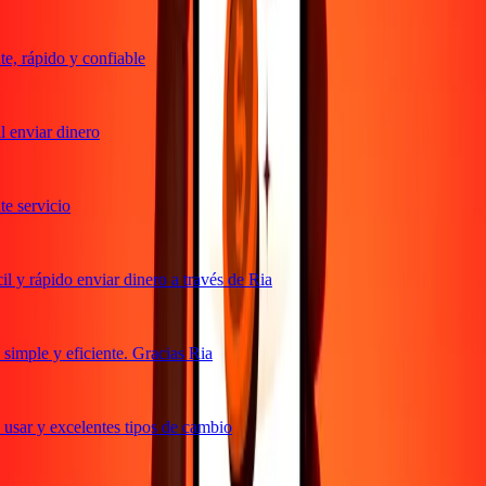
, rápido y confiable
 enviar dinero
 servicio
 y rápido enviar dinero a través de Ria
imple y eficiente. Gracias Ria
usar y excelentes tipos de cambio