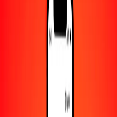
Convertido a
CNY
1,00 ARS = 0.00451149 CNY
peso argentino a yuan — Actualizado el 6 de agosto de 2026 00:00
UTC
Enviar dinero
Usamos el tipo de cambio interbancario solo como referencia.
Inicia sesión para ver los tipos de envío reales.
Tipos de cambio ARS a CNY hoy
Convertir peso argentino a yuan
Convertir yuan a peso argentino
ARS
CNY
1
ARS
0.00451
CNY
5
ARS
0.02256
CNY
25
ARS
0.11279
CNY