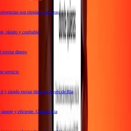
ferencias son rápidas y seguras
, rápido y confiable
 enviar dinero
 servicio
 y rápido enviar dinero a través de Ria
imple y eficiente. Gracias Ria