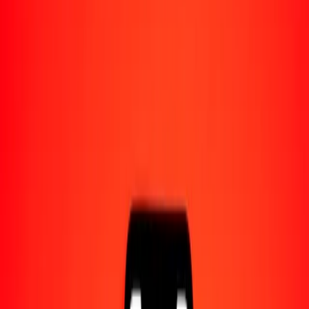
Acerca de Ria
Descubre nuestra historia y propósito.
Recursos
Obtén más información sobre Ria Money Transfer,
incluyendo nuestros servicios y soporte.
1,00 peso argentino a yuan renminbi hoy
Convierte ARS a CNY al tipo de cambio actual
Cantidad
ARS