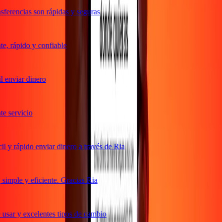
ferencias son rápidas y seguras
, rápido y confiable
 enviar dinero
 servicio
 y rápido enviar dinero a través de Ria
imple y eficiente. Gracias Ria
usar y excelentes tipos de cambio