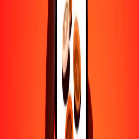
Ayuda de personas reales
Contacta a nuestro equipo de soporte 24/7 cuando lo necesites.
4.8 ★ en Play Store
Hazlo todo con la app de Ria
Envía dinero a más de 200 países, rastrea transferencias, guarda
destinatarios, encuentra sucursales cercanas y mucho más. Descarga
la app para comenzar.
Descarga la app
4.8 ★ en Play Store
Transferencias confiables desde hace 38+ años EN TODO EL
MUNDO
Lo que dicen nuestros clientes de Ria