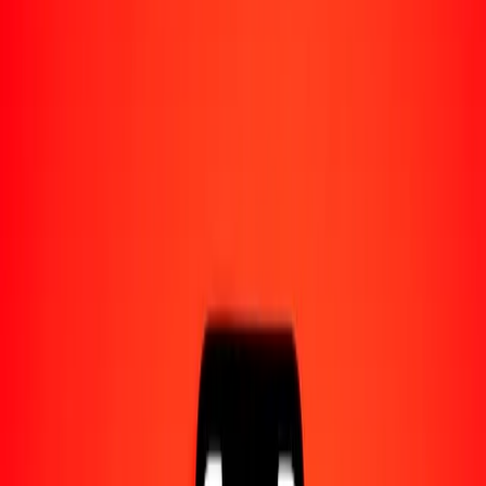
Acerca de Ria
Descubre nuestra historia y propósito.
Recursos
Obtén más información sobre Ria Money Transfer,
incluyendo nuestros servicios y soporte.
1,00 kuanza angoleño a cedi ghanés hoy
Convierte AOA a GHS al tipo de cambio actual
Cantidad
AOA