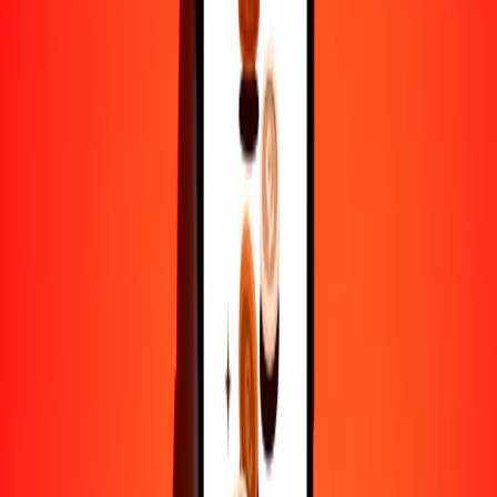
50
GHS
3903.56852
AOA
100
GHS
7807.13705
AOA
500
GHS
39,035.68523
AOA
1000
GHS
78,071.37046
AOA
10,000
GHS
780,713.70458
AOA
Por qué elegir Ria Money Transfer para enviar dinero
internacionalmente
Más de 35 años de experiencia confiable
Entrega rápida y conveniente
Envía dinero en pocos toques a más de 190 países con Ria.
Transferencias seguras en todo el mundo
Confía en nosotros: hemos realizado más de mil millones de
transferencias seguras.