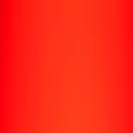
Rastrear una transferencia
Ubicaciones
Recursos
Centro de ayuda
Encuentra respuestas y soporte al cliente.
Servicios
Cobro de cheques, pago de facturas y más.
Carreras
Únete al equipo global de Ria.