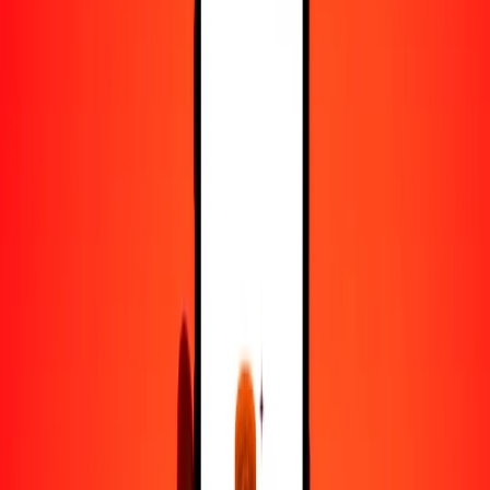
100
AOA
1.28088
GHS
500
AOA
6.40440
GHS
1000
AOA
12.80879
GHS
10,000
AOA
128.08793
GHS
Convertir kuanza a cedi
AOA
GHS
1
AOA
0.01281
GHS
5
AOA
0.06404
GHS
25
AOA
0.32022
GHS
50
AOA
0.64044
GHS
100
AOA
1.28088
GHS
500
AOA
6.40440
GHS
1000
AOA
12.80879
GHS
10,000
AOA
128.08793
GHS
Convertir cedi a kuanza
GHS
AOA
1
GHS
78.07137
AOA
5
GHS
390.35685
AOA
25
GHS
1951.78426
AOA