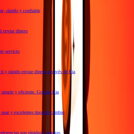
, rápido y confiable
 enviar dinero
 servicio
 y rápido enviar dinero a través de Ria
imple y eficiente. Gracias Ria
usar y excelentes tipos de cambio
ferencias son rápidas y seguras