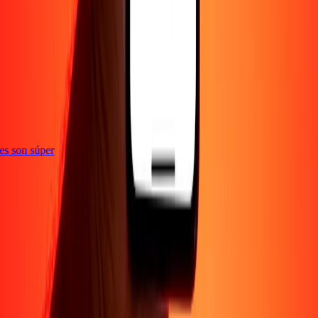
ones son súper
Empresa
Acerca de
Blog
Empleos
Seguridad
Corporativo
Conviértete en agente
Soporte
Política de privacidad
Aviso de cookies
Términos y