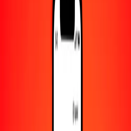
Convertido a
GHS
1,00 AOA = 0.01280879 GHS
kuanza a cedi — Actualizado el 8 de agosto de 2026 00:00 UTC
Enviar dinero
Usamos el tipo de cambio interbancario solo como referencia.
Inicia sesión para ver los tipos de envío reales.
Tipos de cambio AOA a GHS hoy
Convertir kuanza a cedi
Convertir cedi a kuanza
AOA
GHS
1
AOA
0.01281
GHS
5
AOA
0.06404
GHS
25
AOA
0.32022
GHS
50
AOA
0.64044
GHS