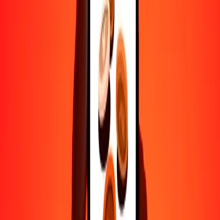
Ayuda de personas reales
Contacta a nuestro equipo de soporte 24/7 cuando lo necesites.
4.8 ★ en Play Store
Hazlo todo con la app de Ria
Envía dinero a más de 200 países, rastrea transferencias, guarda
destinatarios, encuentra sucursales cercanas y mucho más. Descarga
la app para comenzar.
Descarga la app
4.8 ★ en Play Store
Transferencias confiables desde hace 38+ años EN TODO EL
MUNDO
Lo que dicen nuestros clientes de Ria