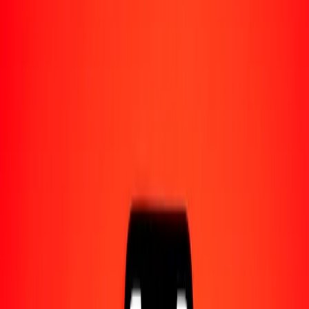
Acerca de Ria
Descubre nuestra historia y propósito.
Recursos
Obtén más información sobre Ria Money Transfer,
incluyendo nuestros servicios y soporte.
1,00 lek albanés a franco congoleño hoy
Convierte ALL a CDF al tipo de cambio actual
Cantidad
ALL