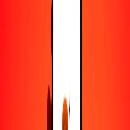
50
ALL
1416.18296
CDF
100
ALL
2832.36592
CDF
500
ALL
14,161.82959
CDF
1000
ALL
28,323.65918
CDF
10,000
ALL
283,236.59183
CDF
Convertir lek a franco congoleño
ALL
CDF
1
ALL
28.32366
CDF
5
ALL
141.61830
CDF
25
ALL
708.09148
CDF
50
ALL
1416.18296
CDF
100
ALL
2832.36592
CDF
500
ALL
14,161.82959
CDF
1000
ALL
28,323.65918
CDF
10,000
ALL
283,236.59183
CDF
Convertir franco congoleño a lek
CDF
ALL
1
CDF
0.03531
ALL
5
CDF
0.17653
ALL