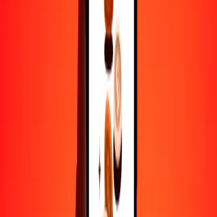
25
CDF
0.88265
ALL
50
CDF
1.76531
ALL
100
CDF
3.53062
ALL
500
CDF
17.65309
ALL
1000
CDF
35.30617
ALL
10,000
CDF
353.06173
ALL
Por qué elegir Ria Money Transfer para enviar dinero
internacionalmente
Más de 35 años de experiencia confiable
Entrega rápida y conveniente
Envía dinero en pocos toques a más de 190 países con Ria.
Transferencias seguras en todo el mundo
Confía en nosotros: hemos realizado más de mil millones de
transferencias seguras.