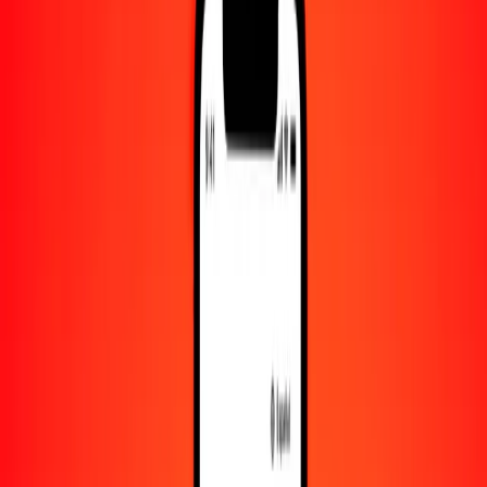
Convertido a
CDF
1,00 ALL = 28.32365918 CDF
lek a franco congoleño — Actualizado el 6 de agosto de 2026 00:00
UTC
Enviar dinero
Usamos el tipo de cambio interbancario solo como referencia.
Inicia sesión para ver los tipos de envío reales.
Tipos de cambio ALL a CDF hoy
Convertir lek a franco congoleño
Convertir franco congoleño a lek
ALL
CDF
1
ALL
28.32366
CDF
5
ALL
141.61830
CDF
25
ALL
708.09148
CDF