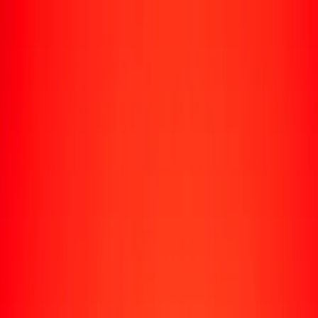
Rastrear una transferencia
Ubicaciones
Recursos
Centro de ayuda
Encuentra respuestas y soporte al cliente.
Servicios
Cobro de cheques, pago de facturas y más.
Carreras
Únete al equipo global de Ria.