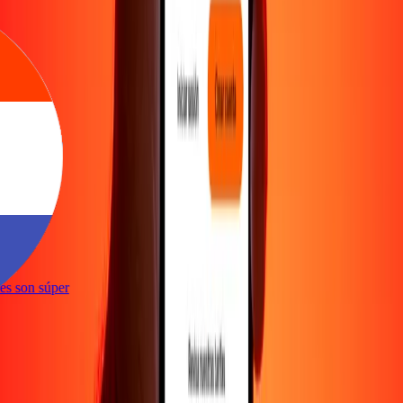
e
ones son súper