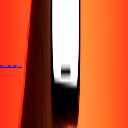
e
ones son súper
Empresa
Acerca de
Blog
Empleos
Seguridad
Corporativo
Conviértete en agente
Soporte