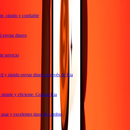
, rápido y confiable
 enviar dinero
 servicio
 y rápido enviar dinero a través de Ria
imple y eficiente. Gracias Ria
usar y excelentes tipos de cambio