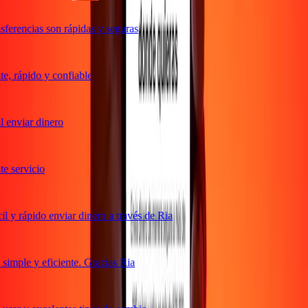
ferencias son rápidas y seguras
, rápido y confiable
 enviar dinero
 servicio
 y rápido enviar dinero a través de Ria
imple y eficiente. Gracias Ria