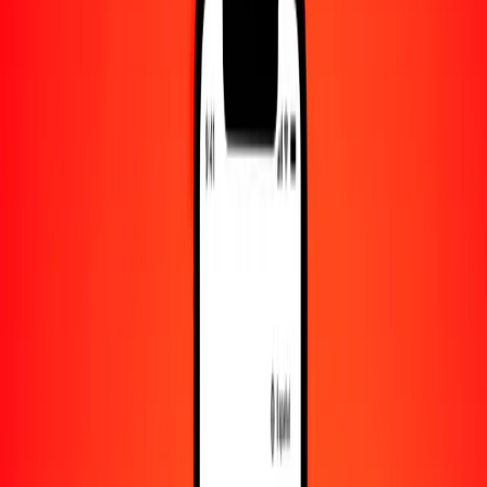
Convertido a
AOA
1,00 ALL = 11.36441948 AOA
lek a kuanza — Actualizado el 6 de agosto de 2026 00:00 UTC
Enviar dinero
Usamos el tipo de cambio interbancario solo como referencia.
Inicia sesión para ver los tipos de envío reales.
Tipos de cambio ALL a AOA hoy
Convertir lek a kuanza
Convertir kuanza a lek
ALL
AOA
1
ALL
11.36442
AOA
5
ALL
56.82210
AOA
25
ALL
284.11049
AOA
50
ALL
568.22097
AOA