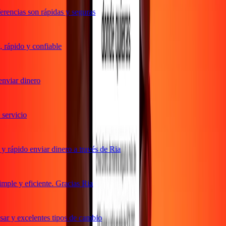
rencias son rápidas y seguras
rápido y confiable
nviar dinero
ervicio
 rápido enviar dinero a través de Ria
ple y eficiente. Gracias Ria
ar y excelentes tipos de cambio