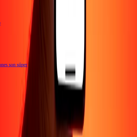
te
ciones son súper
Empresa
Acerca de
Blog
Empleos
Seguridad
Corporativo
Conviértete en agente
Soporte
Política de privacidad
Aviso de cookies
Términos y