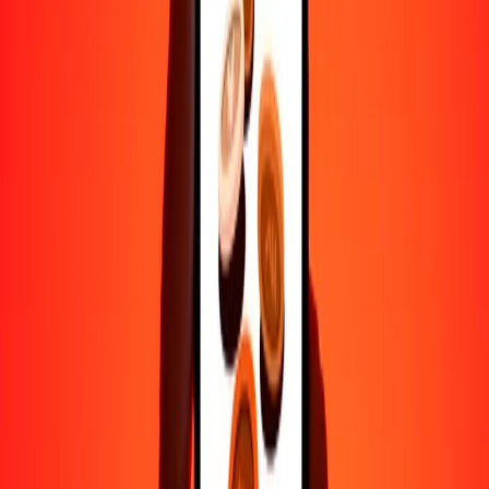
Ayuda de personas reales
Contacta a nuestro equipo de soporte 24/7 cuando lo necesites.
4.8 ★ en Play Store
Hazlo todo con la app de Ria
Envía dinero a más de 200 países, rastrea transferencias, guarda
destinatarios, encuentra sucursales cercanas y mucho más. Descarga
la app para comenzar.
Descarga la app
4.8 ★ en Play Store
Transferencias confiables desde hace 38+ años EN TODO EL
MUNDO
Lo que dicen nuestros clientes de Ria