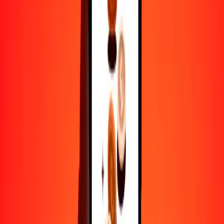
50
AOA
4.39970
ALL
100
AOA
8.79939
ALL
500
AOA
43.99697
ALL
1000
AOA
87.99394
ALL
10,000
AOA
879.93936
ALL
Por qué elegir Ria Money Transfer para enviar dinero
internacionalmente
Más de 35 años de experiencia confiable
Entrega rápida y conveniente
Envía dinero en pocos toques a más de 190 países con Ria.
Transferencias seguras en todo el mundo
Confía en nosotros: hemos realizado más de mil millones de
transferencias seguras.