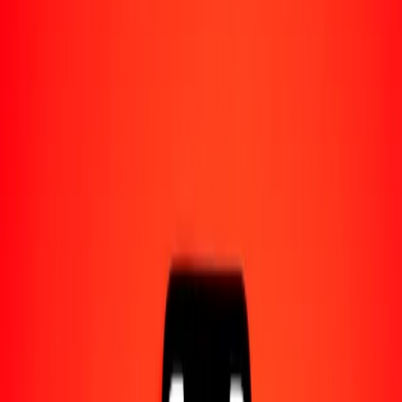
Acerca de Ria
Descubre nuestra historia y propósito.
Recursos
Obtén más información sobre Ria Money Transfer,
incluyendo nuestros servicios y soporte.
100 lek albanés a kuanza angoleño hoy
Convierte ALL a AOA al tipo de cambio actual
Cantidad
ALL