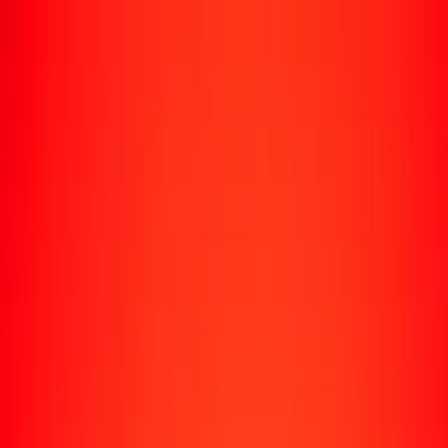
Rastrear una transferencia
Ubicaciones
Recursos
Centro de ayuda
Encuentra respuestas y soporte al cliente.
Servicios
Cobro de cheques, pago de facturas y más.
Carreras
Únete al equipo global de Ria.