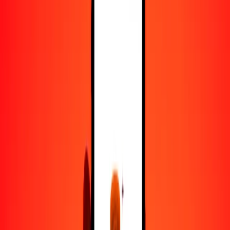
100
ALL
1136.44195
AOA
500
ALL
5682.20974
AOA
1000
ALL
11,364.41948
AOA
10,000
ALL
113,644.19476
AOA
Convertir lek a kuanza
ALL
AOA
1
ALL
11.36442
AOA
5
ALL
56.82210
AOA
25
ALL
284.11049
AOA
50
ALL
568.22097
AOA
100
ALL
1136.44195
AOA
500
ALL
5682.20974
AOA
1000
ALL
11,364.41948
AOA
10,000
ALL
113,644.19476
AOA
Convertir kuanza a lek
AOA
ALL
1
AOA
0.08799
ALL
5
AOA
0.43997
ALL
25
AOA
2.19985
ALL