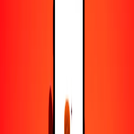
100
AFN
68.02062
UAH
500
AFN
340.10309
UAH
1000
AFN
680.20618
UAH
10,000
AFN
6802.06179
UAH
Convertir afgani a grivna
AFN
UAH
1
AFN
0.68021
UAH
5
AFN
3.40103
UAH
25
AFN
17.00515
UAH
50
AFN
34.01031
UAH
100
AFN
68.02062
UAH
500
AFN
340.10309
UAH
1000
AFN
680.20618
UAH
10,000
AFN
6802.06179
UAH
Convertir grivna a afgani
UAH
AFN
1
UAH
1.47014
AFN
5
UAH
7.35071
AFN
25
UAH
36.75356
AFN