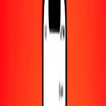
Convertido a
UAH
1,00 AFN = 0.68020618 UAH
afgani a grivna — Actualizado el 8 de agosto de 2026 00:00 UTC
Enviar dinero
Usamos el tipo de cambio interbancario solo como referencia.
Inicia sesión para ver los tipos de envío reales.
Tipos de cambio AFN a UAH hoy
Convertir afgani a grivna
Convertir grivna a afgani
AFN
UAH
1
AFN
0.68021
UAH
5
AFN
3.40103
UAH
25
AFN
17.00515
UAH
50
AFN
34.01031
UAH