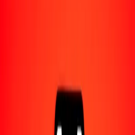
Acerca de Ria
Descubre nuestra historia y propósito.
Recursos
Obtén más información sobre Ria Money Transfer,
incluyendo nuestros servicios y soporte.
1 mil afgani afgano a grivna ucraniana hoy
Convierte AFN a UAH al tipo de cambio actual
Cantidad
AFN