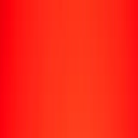
Rastrear una transferencia
Ubicaciones
Recursos
Centro de ayuda
Encuentra respuestas y soporte al cliente.
Servicios
Cobro de cheques, pago de facturas y más.
Carreras
Únete al equipo global de Ria.