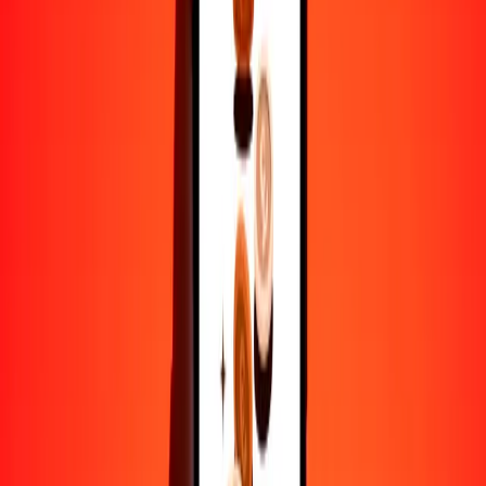
50
UAH
73.50712
AFN
100
UAH
147.01425
AFN
500
UAH
735.07124
AFN
1000
UAH
1470.14248
AFN
10,000
UAH
14,701.42481
AFN
Por qué elegir Ria Money Transfer para enviar dinero
internacionalmente
Más de 35 años de experiencia confiable
Entrega rápida y conveniente
Envía dinero en pocos toques a más de 190 países con Ria.
Transferencias seguras en todo el mundo
Confía en nosotros: hemos realizado más de mil millones de
transferencias seguras.