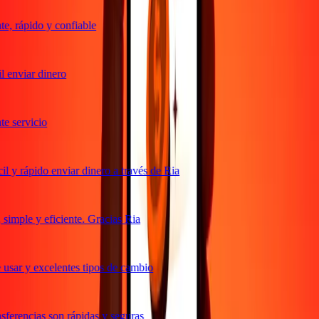
, rápido y confiable
 enviar dinero
 servicio
 y rápido enviar dinero a través de Ria
imple y eficiente. Gracias Ria
usar y excelentes tipos de cambio
ferencias son rápidas y seguras