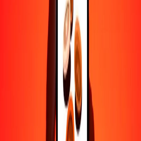
Ayuda de personas reales
Contacta a nuestro equipo de soporte 24/7 cuando lo necesites.
4.8 ★ en Play Store
Hazlo todo con la app de Ria
Envía dinero a más de 200 países, rastrea transferencias, guarda
destinatarios, encuentra sucursales cercanas y mucho más. Descarga
la app para comenzar.
Descarga la app
4.8 ★ en Play Store
Transferencias confiables desde hace 38+ años EN TODO EL
MUNDO
Lo que dicen nuestros clientes de Ria