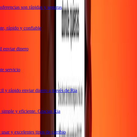
ferencias son rápidas y seguras
, rápido y confiable
 enviar dinero
 servicio
 y rápido enviar dinero a través de Ria
imple y eficiente. Gracias Ria
usar y excelentes tipos de cambio