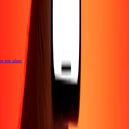
ones son súper
Empresa
Acerca de
Blog
Empleos
Seguridad
Corporativo
Conviértete en agente
Soporte
Política de privacidad
Aviso de cookies
Términos y