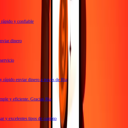
ápido y confiable
viar dinero
rvicio
rápido enviar dinero a través de Ria
le y eficiente. Gracias Ria
r y excelentes tipos de cambio