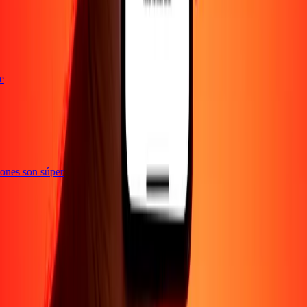
nte
cciones son súper
Empresa
Acerca de
Blog
Empleos
Seguridad
Corporativo
Conviértete en agente
Soporte