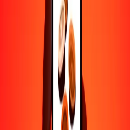
Ayuda de personas reales
Contacta a nuestro equipo de soporte 24/7 cuando lo necesites.
4.8 ★ en Play Store
Hazlo todo con la app de Ria
Envía dinero a más de 200 países, rastrea transferencias, guarda
destinatarios, encuentra sucursales cercanas y mucho más. Descarga
la app para comenzar.
Descarga la app
4.8 ★ en Play Store
Transferencias confiables desde hace 38+ años EN TODO EL
MUNDO
Lo que dicen nuestros clientes de Ria