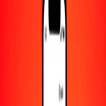
Convertido a
SCR
1,00 AFN = 0.22113065 SCR
afgani a rupia seychellense — Actualizado el 6 de agosto de 2026
00:00 UTC
Enviar dinero
Usamos el tipo de cambio interbancario solo como referencia.
Inicia sesión para ver los tipos de envío reales.
Tipos de cambio AFN a SCR hoy
Convertir afgani a rupia seychellense
Convertir rupia seychellense a afgani
AFN
SCR
1
AFN
0.22113
SCR
5
AFN
1.10565
SCR