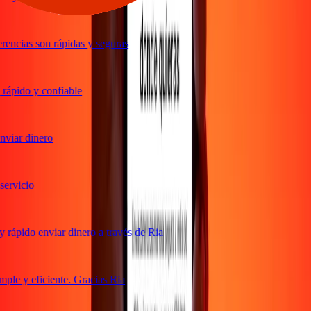
encias son rápidas y seguras
ápido y confiable
viar dinero
rvicio
rápido enviar dinero a través de Ria
le y eficiente. Gracias Ria