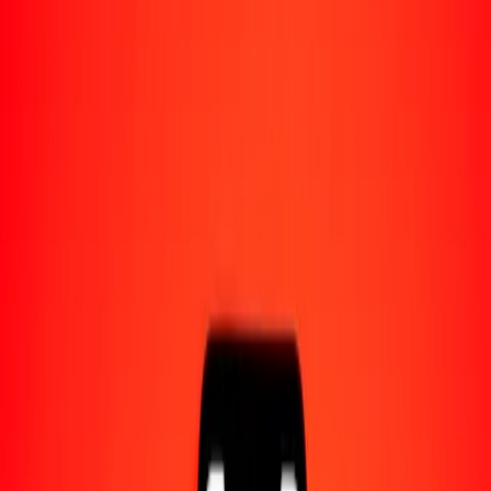
Acerca de Ria
Descubre nuestra historia y propósito.
Recursos
Obtén más información sobre Ria Money Transfer,
incluyendo nuestros servicios y soporte.
1,00 afgani afgano a rupia seychellense hoy
Convierte AFN a SCR al tipo de cambio actual
Cantidad
AFN