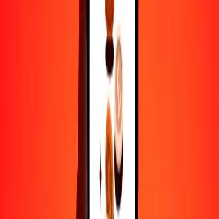
1
SCR
4.52221
AFN
5
SCR
22.61107
AFN
25
SCR
113.05534
AFN
50
SCR
226.11068
AFN
100
SCR
452.22135
AFN
500
SCR
2261.10676
AFN
1000
SCR
4522.21353
AFN
10,000
SCR
45,222.13527
AFN
Por qué elegir Ria Money Transfer para enviar dinero
internacionalmente
Más de 35 años de experiencia confiable
Entrega rápida y conveniente
Envía dinero en pocos toques a más de 190 países con Ria.
Transferencias seguras en todo el mundo
Confía en nosotros: hemos realizado más de mil millones de
transferencias seguras.