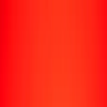
Rastrear una transferencia
Ubicaciones
Recursos
Centro de ayuda
Encuentra respuestas y soporte al cliente.
Servicios
Cobro de cheques, pago de facturas y más.
Carreras
Únete al equipo global de Ria.