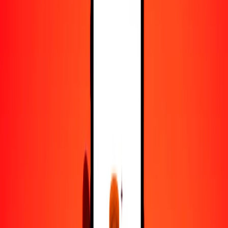
25
AFN
5.52827
SCR
50
AFN
11.05653
SCR
100
AFN
22.11306
SCR
500
AFN
110.56532
SCR
1000
AFN
221.13065
SCR
10,000
AFN
2211.30646
SCR
Convertir afgani a rupia seychellense
AFN
SCR
1
AFN
0.22113
SCR
5
AFN
1.10565
SCR
25
AFN
5.52827
SCR
50
AFN
11.05653
SCR
100
AFN
22.11306
SCR
500
AFN
110.56532
SCR
1000
AFN
221.13065
SCR
10,000
AFN
2211.30646
SCR
Convertir rupia seychellense a afgani
SCR
AFN