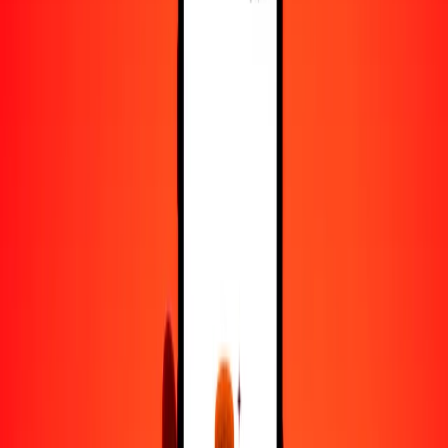
5
AED
36.29314
ZWG
25
AED
181.46571
ZWG
50
AED
362.93142
ZWG
100
AED
725.86284
ZWG
500
AED
3629.31422
ZWG
1000
AED
7258.62843
ZWG
10,000
AED
72,586.28432
ZWG
Convertir dírham de los Emiratos Árabes Unidos a
ZWG
AED
ZWG
1
AED
7.25863
ZWG
5
AED
36.29314
ZWG
25
AED
181.46571
ZWG
50
AED
362.93142
ZWG
100
AED
725.86284
ZWG
500
AED
3629.31422
ZWG
1000
AED
7258.62843
ZWG
10,000
AED
72,586.28432
ZWG
Convertir ZWG a dírham de los Emiratos Árabes
Unidos