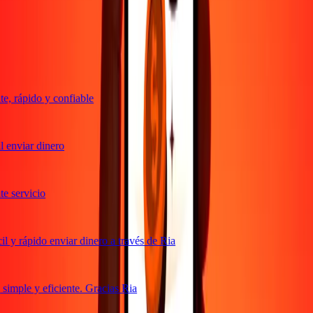
Transferencias confiables desde hace 38+ años EN TODO EL
MUNDO
Lo que dicen nuestros clientes de Ria
, rápido y confiable
 enviar dinero
 servicio
 y rápido enviar dinero a través de Ria
imple y eficiente. Gracias Ria