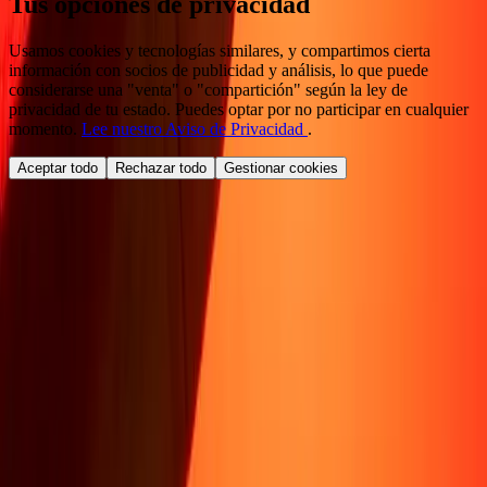
Tus opciones de privacidad
Usamos cookies y tecnologías similares, y compartimos cierta
información con socios de publicidad y análisis, lo que puede
considerarse una "venta" o "compartición" según la ley de
privacidad de tu estado. Puedes optar por no participar en cualquier
momento.
Lee nuestro Aviso de Privacidad
.
Aceptar todo
Rechazar todo
Gestionar cookies