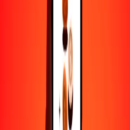
ZWG
AED
1
ZWG
0.13777
AED
5
ZWG
0.68884
AED
25
ZWG
3.44418
AED
50
ZWG
6.88835
AED
100
ZWG
13.77671
AED
500
ZWG
68.88354
AED
1000
ZWG
137.76707
AED
10,000
ZWG
1377.67074
AED
Por qué elegir Ria Money Transfer para enviar dinero
internacionalmente
Más de 35 años de experiencia confiable
Entrega rápida y conveniente
Envía dinero en pocos toques a más de 190 países con Ria.