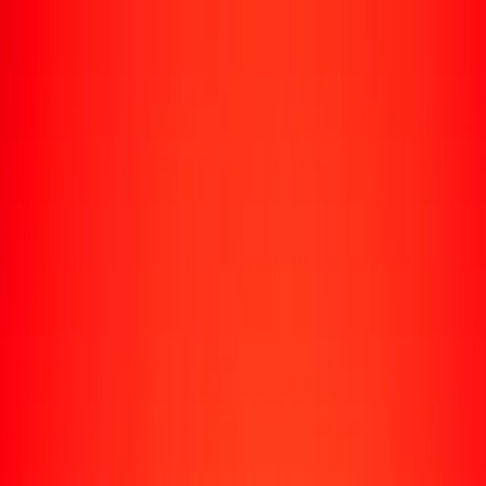
Rastrear una transferencia
Ubicaciones
Recursos
Centro de ayuda
Encuentra respuestas y soporte al cliente.
Servicios
Cobro de cheques, pago de facturas y más.
Carreras
Únete al equipo global de Ria.