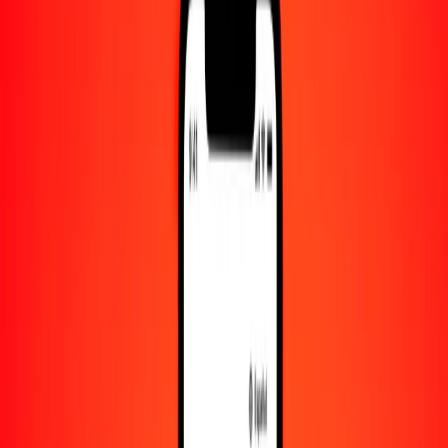
Cantidad
AED
Convertido a
ZWG
1,00 AED = 7.25862843 ZWG
dírham de los Emiratos Árabes Unidos a ZWG — Actualizado el 8
de agosto de 2026 00:00 UTC
Enviar dinero
Usamos el tipo de cambio interbancario solo como referencia.
Inicia sesión para ver los tipos de envío reales.
Tipos de cambio AED a ZWG hoy
Convertir dírham de los Emiratos Árabes Unidos a ZWG
Convertir ZWG a dírham de los Emiratos Árabes Unidos
AED
ZWG
1
AED
7.25863
ZWG