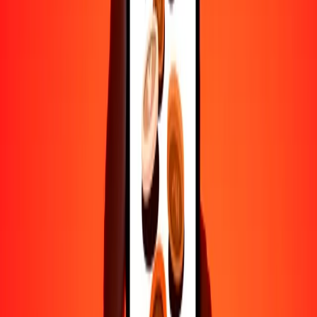
Transferencias seguras en todo el mundo
Confía en nosotros: hemos realizado más de mil millones de
transferencias seguras.
Ayuda de personas reales
Contacta a nuestro equipo de soporte 24/7 cuando lo necesites.
4.8 ★ en Play Store
Hazlo todo con la app de Ria
Envía dinero a más de 200 países, rastrea transferencias, guarda
destinatarios, encuentra sucursales cercanas y mucho más. Descarga
la app para comenzar.
Descarga la app
4.8 ★ en Play Store