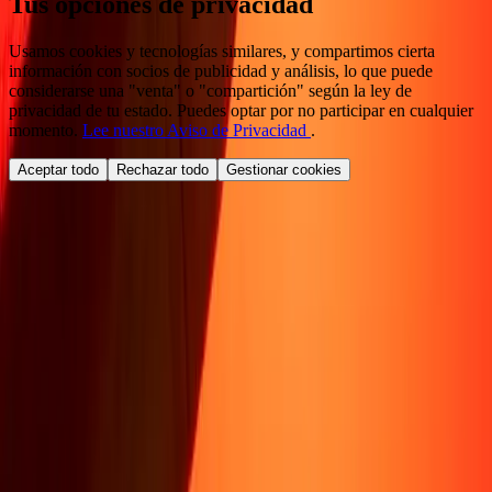
Tus opciones de privacidad
Usamos cookies y tecnologías similares, y compartimos cierta
información con socios de publicidad y análisis, lo que puede
considerarse una "venta" o "compartición" según la ley de
privacidad de tu estado. Puedes optar por no participar en cualquier
momento.
Lee nuestro Aviso de Privacidad
.
Aceptar todo
Rechazar todo
Gestionar cookies