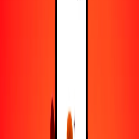
5
AED
3.03150
FJD
25
AED
15.15750
FJD
50
AED
30.31500
FJD
100
AED
60.63000
FJD
500
AED
303.15001
FJD
1000
AED
606.30002
FJD
10,000
AED
6063.00016
FJD
Convertir dírham de los Emiratos Árabes Unidos a
dólar fiyiano
AED
FJD
1
AED
0.60630
FJD
5
AED
3.03150
FJD
25
AED
15.15750
FJD
50
AED
30.31500
FJD
100
AED
60.63000
FJD
500
AED
303.15001
FJD
1000
AED
606.30002
FJD
10,000
AED
6063.00016
FJD
Convertir dólar fiyiano a dírham de los Emiratos
Árabes Unidos