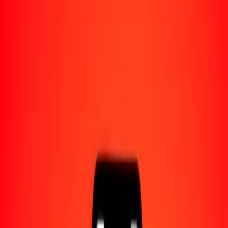
Acerca de Ria
Descubre nuestra historia y propósito.
Recursos
Obtén más información sobre Ria Money Transfer,
incluyendo nuestros servicios y soporte.
1,00 dírham de los Emiratos Árabes Unidos a dólar
fiyiano hoy
Convierte AED a FJD al tipo de cambio actual