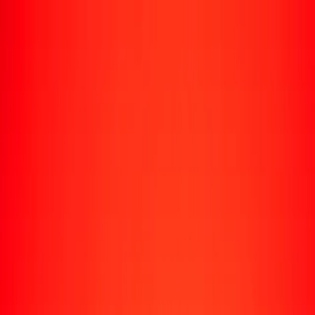
Rastrear una transferencia
Ubicaciones
Recursos
Centro de ayuda
Encuentra respuestas y soporte al cliente.
Servicios
Cobro de cheques, pago de facturas y más.
Carreras
Únete al equipo global de Ria.