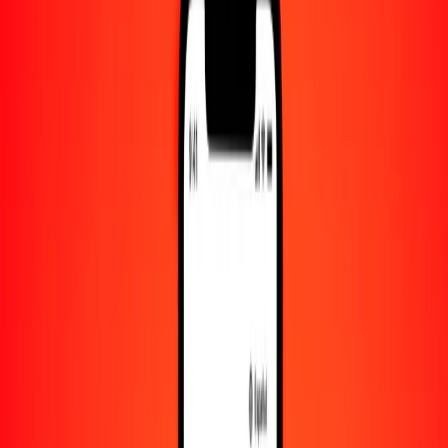
Cantidad
AED
Convertido a
FJD
1,00 AED = 0.60630002 FJD
dírham de los Emiratos Árabes Unidos a dólar fiyiano —
Actualizado el 8 de agosto de 2026 00:00 UTC
Enviar dinero
Usamos el tipo de cambio interbancario solo como referencia.
Inicia sesión para ver los tipos de envío reales.
Tipos de cambio AED a FJD hoy
Convertir dírham de los Emiratos Árabes Unidos a dólar fiyiano
Convertir dólar fiyiano a dírham de los Emiratos Árabes Unidos
AED
FJD
1
AED
0.60630
FJD