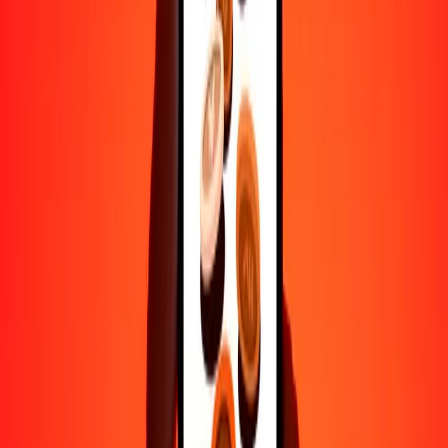
Transferencias seguras en todo el mundo
Confía en nosotros: hemos realizado más de mil millones de
transferencias seguras.
Ayuda de personas reales
Contacta a nuestro equipo de soporte 24/7 cuando lo necesites.
4.8 ★ en Play Store
Hazlo todo con la app de Ria
Envía dinero a más de 200 países, rastrea transferencias, guarda
destinatarios, encuentra sucursales cercanas y mucho más. Descarga
la app para comenzar.
Descarga la app
4.8 ★ en Play Store