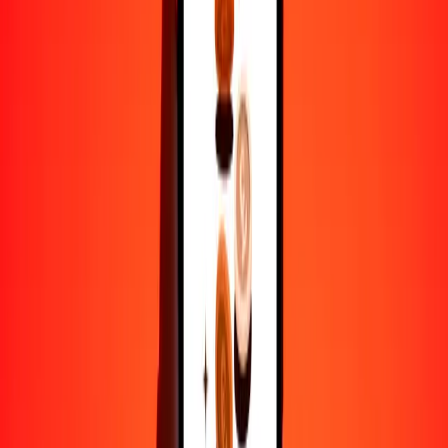
FJD
AED
1
FJD
1.64935
AED
5
FJD
8.24674
AED
25
FJD
41.23371
AED
50
FJD
82.46742
AED
100
FJD
164.93485
AED
500
FJD
824.67423
AED
1000
FJD
1649.34846
AED
10,000
FJD
16,493.48463
AED
Por qué elegir Ria Money Transfer para enviar dinero
internacionalmente
Más de 35 años de experiencia confiable
Entrega rápida y conveniente
Envía dinero en pocos toques a más de 190 países con Ria.