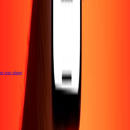
ones son súper
Empresa
Acerca de
Blog
Empleos
Seguridad
Corporativo
Conviértete en agente
Soporte