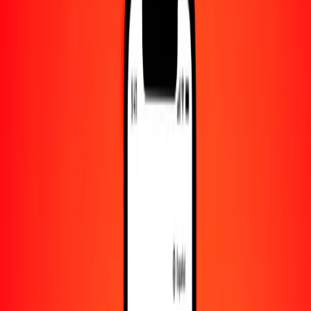
Convertido a
MXN
1,00 USD = 17.13616185 MXN
dólar estadounidense a peso mexicano — Actualizado el 8 de agosto
de 2026 00:00 UTC
Enviar dinero
Usamos el tipo de cambio interbancario solo como referencia.
Inicia sesión para ver los tipos de envío reales.
Tipos de cambio USD a MXN hoy
Convertir dólar estadounidense a peso mexicano
Convertir peso mexicano a dólar estadounidense
USD
MXN
1
USD
17.13616
MXN
5
USD
85.68081
MXN