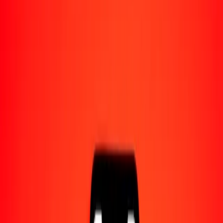
Acerca de Ria
Descubre nuestra historia y propósito.
Recursos
Obtén más información sobre Ria Money Transfer,
incluyendo nuestros servicios y soporte.
1,00 dólar estadounidense a peso mexicano hoy
Convierte USD a MXN al tipo de cambio actual
Cantidad
USD