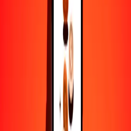
1
MXN
0.05836
USD
5
MXN
0.29178
USD
25
MXN
1.45890
USD
50
MXN
2.91781
USD
100
MXN
5.83561
USD
500
MXN
29.17806
USD
1000
MXN
58.35612
USD
10,000
MXN
583.56125
USD
Por qué elegir Ria Money Transfer para enviar dinero
internacionalmente
Más de 35 años de experiencia confiable
Entrega rápida y conveniente
Envía dinero en pocos toques a más de 190 países con Ria.
Transferencias seguras en todo el mundo
Confía en nosotros: hemos realizado más de mil millones de
transferencias seguras.