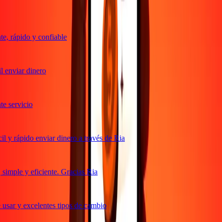
, rápido y confiable
 enviar dinero
 servicio
 y rápido enviar dinero a través de Ria
imple y eficiente. Gracias Ria
usar y excelentes tipos de cambio