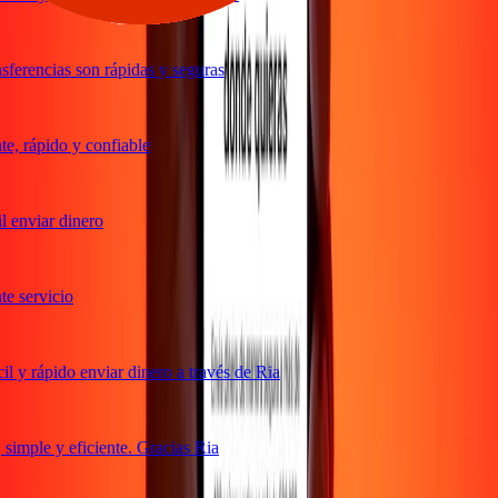
ferencias son rápidas y seguras
, rápido y confiable
 enviar dinero
 servicio
 y rápido enviar dinero a través de Ria
imple y eficiente. Gracias Ria