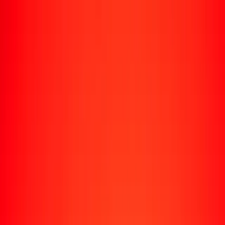
Rastrear una transferencia
Ubicaciones
Recursos
Centro de ayuda
Encuentra respuestas y soporte al cliente.
Servicios
Cobro de cheques, pago de facturas y más.
Carreras
Únete al equipo global de Ria.