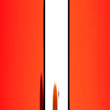
25
USD
428.40405
MXN
50
USD
856.80809
MXN
100
USD
1713.61618
MXN
500
USD
8568.08092
MXN
1000
USD
17,136.16185
MXN
10,000
USD
171,361.61850
MXN
Convertir dólar estadounidense a peso mexicano
USD
MXN
1
USD
17.13616
MXN
5
USD
85.68081
MXN
25
USD
428.40405
MXN
50
USD
856.80809
MXN
100
USD
1713.61618
MXN
500
USD
8568.08092
MXN
1000
USD
17,136.16185
MXN
10,000
USD
171,361.61850
MXN
Convertir peso mexicano a dólar estadounidense
MXN
USD