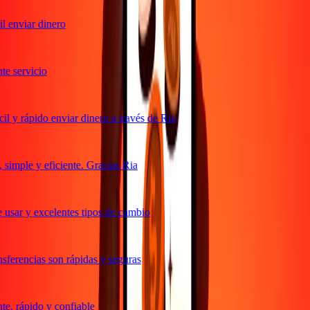
 enviar dinero
e servicio
 y rápido enviar dinero a través de Ria
imple y eficiente. Gracias Ria
usar y excelentes tipos de cambio
ferencias son rápidas y seguras
, rápido y confiable