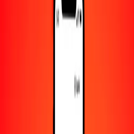
Convertir XCG a kuacha zambiano
XCG
ZMW
1
XCG
10,61335
ZMW
5
XCG
53,06673
ZMW
25
XCG
265,33364
ZMW
50
XCG
530,66728
ZMW
100
XCG
1061,33456
ZMW
500
XCG
5306,67282
ZMW
1000
XCG
10.613,34564
ZMW
10.000
XCG
106.133,45644
ZMW
Convertir kuacha zambiano a XCG
ZMW
XCG
1
ZMW
0,09422
XCG
5
ZMW
0,47110
XCG
25
ZMW
2,35552
XCG
50
ZMW
4,71105
XCG
100
ZMW
9,42210
XCG
500
ZMW
47,11050
XCG
1000
ZMW
94,22100
XCG