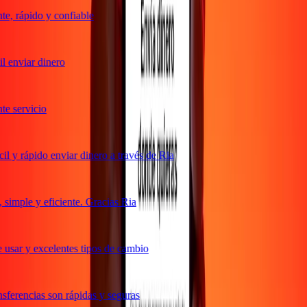
, rápido y confiable
 enviar dinero
e servicio
 y rápido enviar dinero a través de Ria
imple y eficiente. Gracias Ria
usar y excelentes tipos de cambio
ferencias son rápidas y seguras