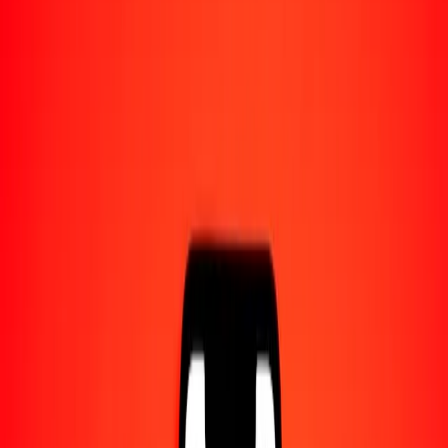
1,00 XCG = 10,61334564 ZMW
XCG a kuacha zambiano — Actualizado el 6 ago. 2026 0:00 UTC
Enviar dinero
Usamos el tipo de cambio interbancario solo como referencia.
Inicia sesión para ver los tipos de envío reales.
Tipos de cambio XCG a ZMW hoy
Convertir XCG a kuacha zambiano
Convertir kuacha zambiano a XCG
XCG
ZMW
1
XCG
10,61335
ZMW
5
XCG
53,06673
ZMW
25
XCG
265,33364
ZMW
50
XCG
530,66728
ZMW
100
XCG
1061,33456
ZMW
500
XCG
5306,67282
ZMW
1000
XCG
10.613,34564
ZMW
10.000
XCG
106.133,45644
ZMW