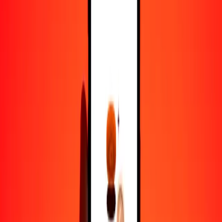
10.000
ZMW
942,20996
XCG
Por qué elegir Ria Money Transfer para enviar dinero
internacionalmente
Más de 35 años de experiencia confiable
Entrega rápida y conveniente
Envía dinero en pocos toques a más de 190 países con Ria.
Transferencias seguras en todo el mundo
Confía en nosotros: hemos realizado más de mil millones de
transferencias seguras.
Ayuda de personas reales
Contacta a nuestro equipo de soporte 24/7 cuando lo necesites.