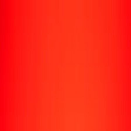
Rastrear una transferencia
Ubicaciones
Conviértete en agente
Ayuda
Descargar la app
Iniciar sesión
Registrarse
1,00 florín caribeño a kuacha zambiano hoy
Convierte XCG a ZMW al tipo de cambio actual
Cantidad
XCG
Convertido a
ZMW