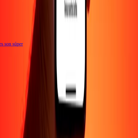
ones son súper
EMPRESA
Acerca de
Blog
Empleos
Promociones
Seguridad
Enviar dinero en
línea
Transferencia internacional de dinero
Corporativo
Conviértete en
agente
Conviértete en promotor
SOPORTE
Política de privacidad
Aviso de cookies
Términos y
condiciones
Conciencia sobre fraude
Centro de ayuda
Declaración de
accesibilidad
Derechos del consumidor
Protección de fondos