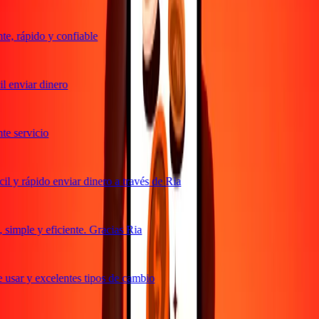
e, rápido y confiable
 enviar dinero
e servicio
 y rápido enviar dinero a través de Ria
simple y eficiente. Gracias Ria
usar y excelentes tipos de cambio