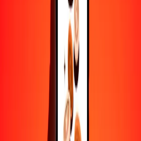
Ayuda de personas reales
Contacta a nuestro equipo de soporte 24/7 cuando lo necesites.
4,8 ★ en Play Store
Hazlo todo con la app de Ria
Envía dinero a más de 200 países, rastrea transferencias, guarda
destinatarios, encuentra sucursales cercanas y mucho más. Descarga
la app para comenzar.
Descarga la app
4,8 ★ en Play Store
Transferencias confiables desde hace 38+ años EN TODO EL
MUNDO
Lo que dicen nuestros clientes de Ria