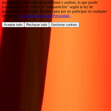
información con socios de publicidad y análisis, lo que puede
considerarse una "venta" o "compartición" según la ley de
privacidad de tu estado. Puedes optar por no participar en cualquier
momento.
Lee nuestro Aviso de Privacidad
.
Aceptar todo
Rechazar todo
Gestionar cookies