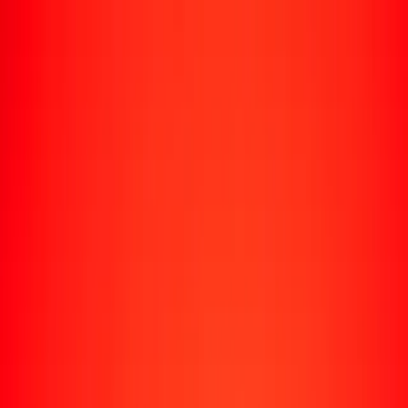
Rastrear una transferencia
Ubicaciones
Conviértete en agente
Ayuda
Descargar la app
Iniciar sesión
Registrarse
1,00 dólar de Trinidad y Tobago a franco guineano
hoy
Convierte TTD a GNF al tipo de cambio actual
Cantidad
TTD