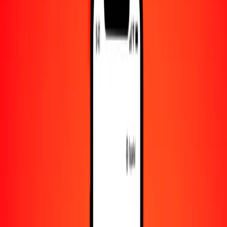
1000
TTD
1.303.264,38425
GNF
10.000
TTD
13.032.643,84254
GNF
Convertir dólar de Trinidad y Tobago a franco
guineano
TTD
GNF
1
TTD
1303,26438
GNF
5
TTD
6516,32192
GNF
25
TTD
32.581,60961
GNF
50
TTD
65.163,21921
GNF
100
TTD
130.326,43843
GNF
500
TTD
651.632,19213
GNF
1000
TTD
1.303.264,38425
GNF
10.000
TTD
13.032.643,84254
GNF
Convertir franco guineano a dólar de Trinidad y
Tobago
GNF
TTD
1
GNF
0,00077
TTD
5
GNF
0,00384
TTD