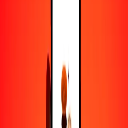
25
GNF
0,01918
TTD
50
GNF
0,03837
TTD
100
GNF
0,07673
TTD
500
GNF
0,38365
TTD
1000
GNF
0,76730
TTD
10.000
GNF
7,67304
TTD
Por qué elegir Ria Money Transfer para enviar dinero
internacionalmente
Más de 35 años de experiencia confiable
Entrega rápida y conveniente
Envía dinero en pocos toques a más de 190 países con Ria.
Transferencias seguras en todo el mundo
Confía en nosotros: hemos realizado más de mil millones de
transferencias seguras.