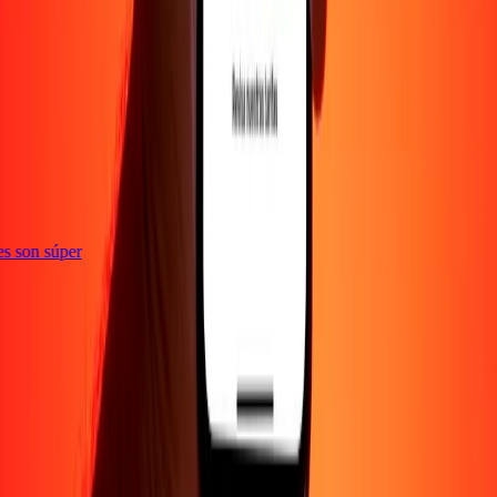
ones son súper
EMPRESA
Acerca de
Blog
Empleos
Promociones
Seguridad
Enviar dinero en
línea
Transferencia internacional de dinero
Corporativo
Conviértete en
agente
Conviértete en promotor