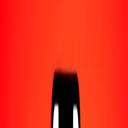
Convertido a
GNF
1,00 TTD = 1303,26438425 GNF
dólar de Trinidad y Tobago a franco guineano — Actualizado el 6
ago. 2026 0:00 UTC
Enviar dinero
Usamos el tipo de cambio interbancario solo como referencia.
Inicia sesión para ver los tipos de envío reales.
Tipos de cambio TTD a GNF hoy
Convertir dólar de Trinidad y Tobago a franco guineano
Convertir franco guineano a dólar de Trinidad y Tobago
TTD
GNF
1
TTD
1303,26438
GNF
5
TTD
6516,32192
GNF
25
TTD
32.581,60961
GNF
50
TTD
65.163,21921
GNF
100
TTD
130.326,43843
GNF
500
TTD
651.632,19213
GNF