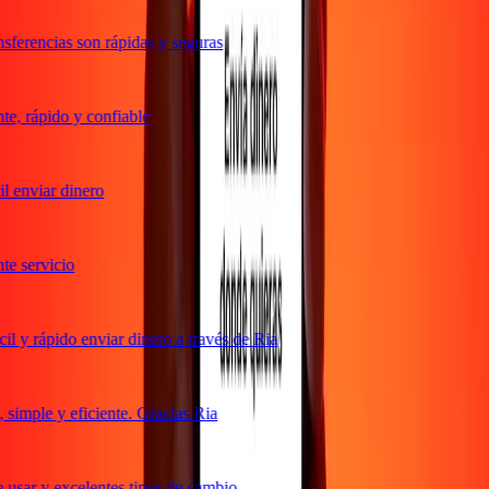
ferencias son rápidas y seguras
e, rápido y confiable
 enviar dinero
e servicio
 y rápido enviar dinero a través de Ria
simple y eficiente. Gracias Ria
usar y excelentes tipos de cambio