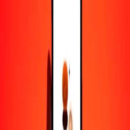
1000
NIO
900,07106
THB
10.000
NIO
9000,71059
THB
Por qué elegir Ria Money Transfer para enviar dinero
internacionalmente
Más de 35 años de experiencia confiable
Entrega rápida y conveniente
Envía dinero en pocos toques a más de 190 países con Ria.
Transferencias seguras en todo el mundo
Confía en nosotros: hemos realizado más de mil millones de
transferencias seguras.
Ayuda de personas reales
Contacta a nuestro equipo de soporte 24/7 cuando lo necesites.