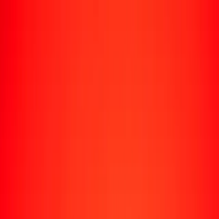
Rastrear una transferencia
Ubicaciones
Conviértete en agente
Ayuda
Descargar la app
Iniciar sesión
Registrarse
1,00 bat tailandés a córdoba oro hoy
Convierte THB a NIO al tipo de cambio actual
Cantidad
THB
Convertido a
NIO