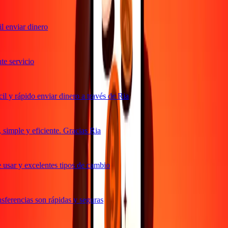
 enviar dinero
 servicio
 y rápido enviar dinero a través de Ria
imple y eficiente. Gracias Ria
usar y excelentes tipos de cambio
ferencias son rápidas y seguras