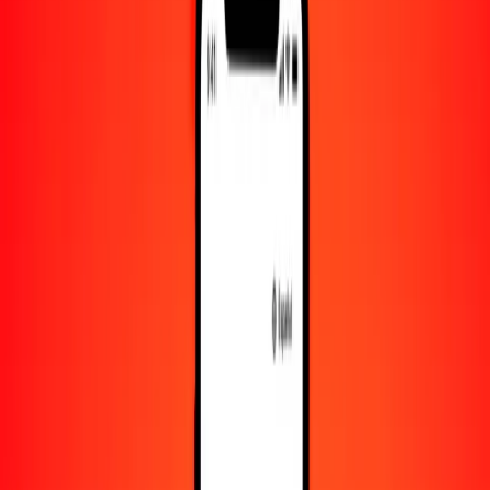
10.000
THB
11.110,23391
NIO
Convertir bat a córdoba nicaragüense
THB
NIO
1
THB
1,11102
NIO
5
THB
5,55512
NIO
25
THB
27,77558
NIO
50
THB
55,55117
NIO
100
THB
111,10234
NIO
500
THB
555,51170
NIO
1000
THB
1111,02339
NIO
10.000
THB
11.110,23391
NIO
Convertir córdoba nicaragüense a bat
NIO
THB
1
NIO
0,90007
THB
5
NIO
4,50036
THB
25
NIO
22,50178
THB
50
NIO
45,00355
THB
100
NIO
90,00711
THB
500
NIO
450,03553
THB