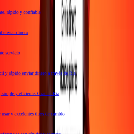
, rápido y confiable
 enviar dinero
 servicio
 y rápido enviar dinero a través de Ria
imple y eficiente. Gracias Ria
usar y excelentes tipos de cambio