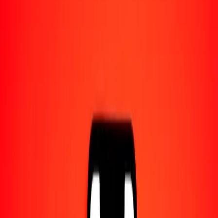
1,00 THB = 1,11102339 NIO
bat a córdoba nicaragüense — Actualizado el 7 ago. 2026 0:00
UTC
Enviar dinero
Usamos el tipo de cambio interbancario solo como referencia.
Inicia sesión para ver los tipos de envío reales.
Tipos de cambio THB a NIO hoy
Convertir bat a córdoba nicaragüense
Convertir córdoba nicaragüense a bat
THB
NIO
1
THB
1,11102
NIO
5
THB
5,55512
NIO
25
THB
27,77558
NIO
50
THB
55,55117
NIO
100
THB
111,10234
NIO
500
THB
555,51170
NIO
1000
THB
1111,02339
NIO