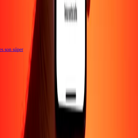
ones son súper
EMPRESA
Acerca de
Blog
Empleos
Promociones
Seguridad
Enviar dinero en
línea
Transferencia internacional de dinero
Corporativo
Conviértete en
agente
Conviértete en promotor
SOPORTE
Política de privacidad
Aviso de cookies
Términos y
condiciones
Conciencia sobre fraude
Centro de ayuda
Declaración de