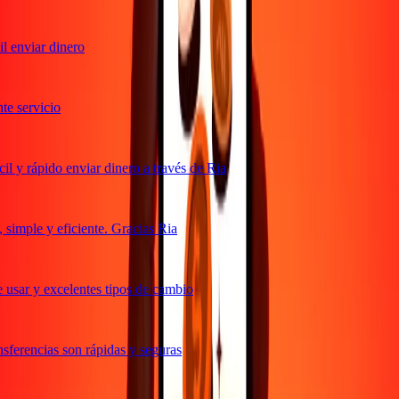
 enviar dinero
e servicio
 y rápido enviar dinero a través de Ria
imple y eficiente. Gracias Ria
usar y excelentes tipos de cambio
ferencias son rápidas y seguras