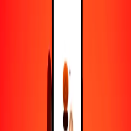
1000
MRU
31,91949
SGD
10.000
MRU
319,19490
SGD
Por qué elegir Ria Money Transfer para enviar dinero
internacionalmente
Más de 35 años de experiencia confiable
Entrega rápida y conveniente
Envía dinero en pocos toques a más de 190 países con Ria.
Transferencias seguras en todo el mundo
Confía en nosotros: hemos realizado más de mil millones de
transferencias seguras.
Ayuda de personas reales
Contacta a nuestro equipo de soporte 24/7 cuando lo necesites.