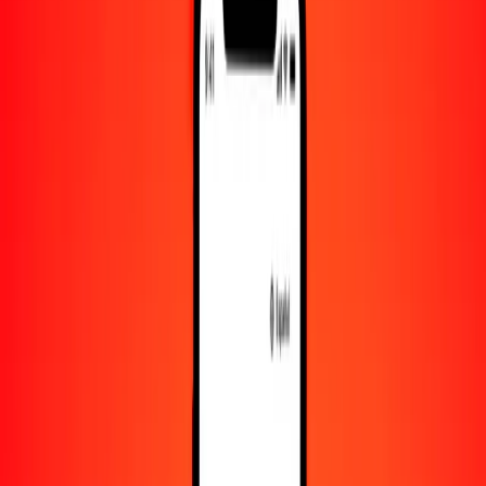
10.000
SGD
313.288,21199
MRU
Convertir dólar singapurense a uguiya
SGD
MRU
1
SGD
31,32882
MRU
5
SGD
156,64411
MRU
25
SGD
783,22053
MRU
50
SGD
1566,44106
MRU
100
SGD
3132,88212
MRU
500
SGD
15.664,41060
MRU
1000
SGD
31.328,82120
MRU
10.000
SGD
313.288,21199
MRU
Convertir uguiya a dólar singapurense
MRU
SGD
1
MRU
0,03192
SGD
5
MRU
0,15960
SGD
25
MRU
0,79799
SGD
50
MRU
1,59597
SGD
100
MRU
3,19195
SGD
500
MRU
15,95975
SGD