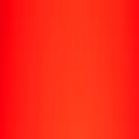
Rastrear una transferencia
Ubicaciones
Conviértete en agente
Ayuda
Descargar la app
Iniciar sesión
Registrarse
1,00 dólar singapurense a uguiya mauritano hoy
Convierte SGD a MRU al tipo de cambio actual
Cantidad
SGD
Convertido a
MRU