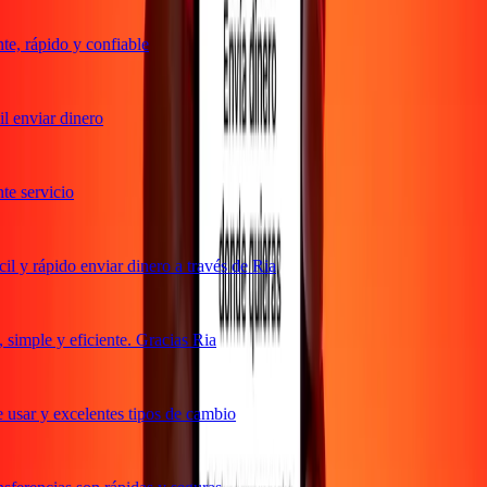
e, rápido y confiable
 enviar dinero
e servicio
 y rápido enviar dinero a través de Ria
imple y eficiente. Gracias Ria
usar y excelentes tipos de cambio