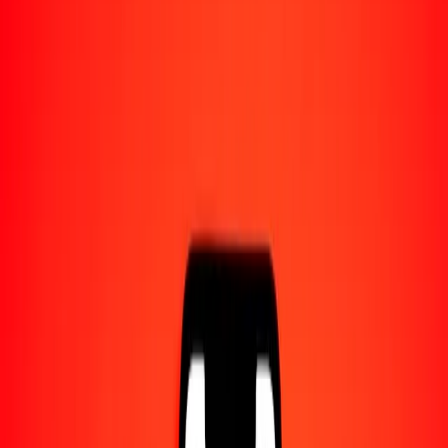
1,00 SGD = 31,32882120 MRU
dólar singapurense a uguiya — Actualizado el 6 ago. 2026 0:00
UTC
Enviar dinero
Usamos el tipo de cambio interbancario solo como referencia.
Inicia sesión para ver los tipos de envío reales.
Tipos de cambio SGD a MRU hoy
Convertir dólar singapurense a uguiya
Convertir uguiya a dólar singapurense
SGD
MRU
1
SGD
31,32882
MRU
5
SGD
156,64411
MRU
25
SGD
783,22053
MRU
50
SGD
1566,44106
MRU
100
SGD
3132,88212
MRU
500
SGD
15.664,41060
MRU
1000
SGD
31.328,82120
MRU