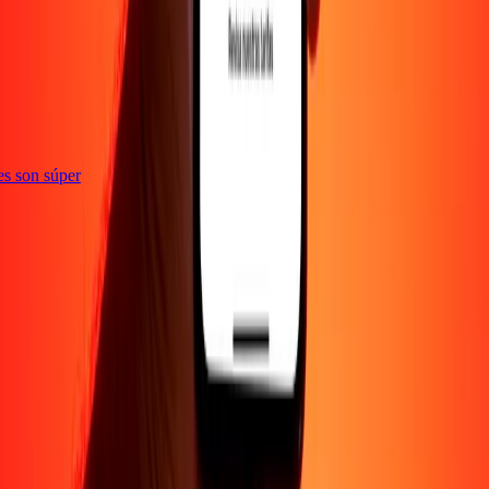
ones son súper
EMPRESA
Acerca de
Blog
Empleos
Promociones
Seguridad
Enviar dinero en
línea
Transferencia internacional de dinero
Corporativo
Conviértete en
agente
Conviértete en promotor
SOPORTE
Política de privacidad
Aviso de cookies
Términos y
condiciones
Conciencia sobre fraude
Centro de ayuda
Declaración de