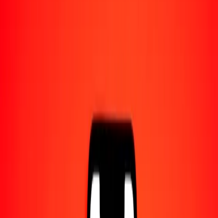
1,00 SCR = 0,08838029 SGD
rupia seychellense a dólar singapurense — Actualizado el 8 ago.
2026 0:00 UTC
Enviar dinero
Usamos el tipo de cambio interbancario solo como referencia.
Inicia sesión para ver los tipos de envío reales.
Tipos de cambio SCR a SGD hoy
Convertir rupia seychellense a dólar singapurense
Convertir dólar singapurense a rupia seychellense
SCR
SGD
1
SCR
0,08838
SGD
5
SCR
0,44190
SGD
25
SCR
2,20951
SGD
50
SCR
4,41901
SGD
100
SCR
8,83803
SGD
500
SCR
44,19014
SGD
1000
SCR
88,38029
SGD