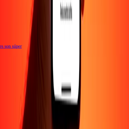
ones son súper
EMPRESA
Acerca de
Blog
Empleos
Promociones
Seguridad
Enviar dinero en
línea
Transferencia internacional de dinero
Corporativo
Conviértete en
agente
Conviértete en promotor
SOPORTE
Política de privacidad
Aviso de cookies
Términos y
condiciones
Conciencia sobre fraude
Centro de ayuda
Declaración de