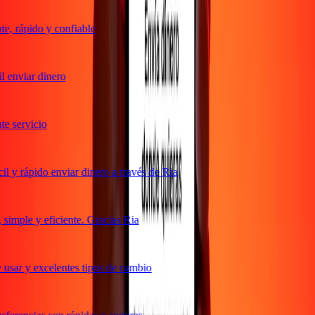
, rápido y confiable
 enviar dinero
 servicio
 y rápido enviar dinero a través de Ria
imple y eficiente. Gracias Ria
usar y excelentes tipos de cambio