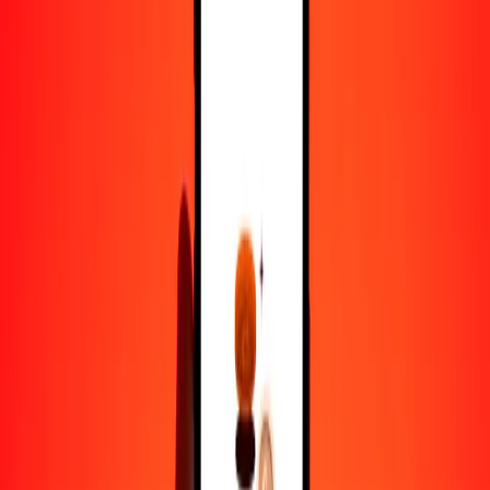
1000
SGD
11.314,74059
SCR
10.000
SGD
113.147,40587
SCR
Por qué elegir Ria Money Transfer para enviar dinero
internacionalmente
Más de 35 años de experiencia confiable
Entrega rápida y conveniente
Envía dinero en pocos toques a más de 190 países con Ria.
Transferencias seguras en todo el mundo
Confía en nosotros: hemos realizado más de mil millones de
transferencias seguras.
Ayuda de personas reales
Contacta a nuestro equipo de soporte 24/7 cuando lo necesites.