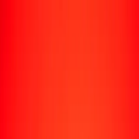
Rastrear una transferencia
Ubicaciones
Conviértete en agente
Ayuda
Descargar la app
Iniciar sesión
Registrarse
1,00 rupia seychellense a dólar singapurense hoy
Convierte SCR a SGD al tipo de cambio actual
Cantidad
SCR
Convertido a
SGD