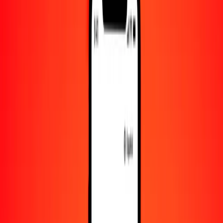
10.000
SCR
883,80285
SGD
Convertir rupia seychellense a dólar singapurense
SCR
SGD
1
SCR
0,08838
SGD
5
SCR
0,44190
SGD
25
SCR
2,20951
SGD
50
SCR
4,41901
SGD
100
SCR
8,83803
SGD
500
SCR
44,19014
SGD
1000
SCR
88,38029
SGD
10.000
SCR
883,80285
SGD
Convertir dólar singapurense a rupia seychellense
SGD
SCR
1
SGD
11,31474
SCR
5
SGD
56,57370
SCR
25
SGD
282,86851
SCR
50
SGD
565,73703
SCR
100
SGD
1131,47406
SCR
500
SGD
5657,37029
SCR