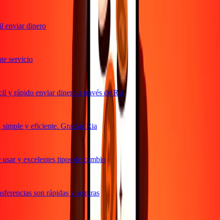
 enviar dinero
 servicio
 y rápido enviar dinero a través de Ria
imple y eficiente. Gracias Ria
usar y excelentes tipos de cambio
ferencias son rápidas y seguras