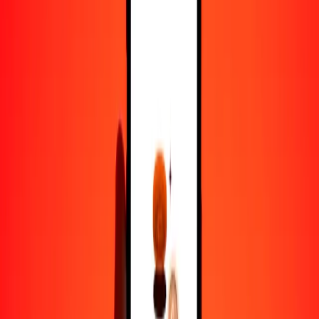
1000
DKK
226.666,48201
RWF
10.000
DKK
2.266.664,82009
RWF
Por qué elegir Ria Money Transfer para enviar dinero
internacionalmente
Más de 35 años de experiencia confiable
Entrega rápida y conveniente
Envía dinero en pocos toques a más de 190 países con Ria.
Transferencias seguras en todo el mundo
Confía en nosotros: hemos realizado más de mil millones de
transferencias seguras.
Ayuda de personas reales
Contacta a nuestro equipo de soporte 24/7 cuando lo necesites.