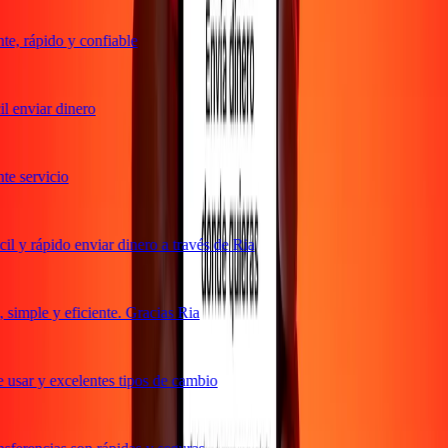
e, rápido y confiable
 enviar dinero
e servicio
l y rápido enviar dinero a través de Ria
simple y eficiente. Gracias Ria
 usar y excelentes tipos de cambio