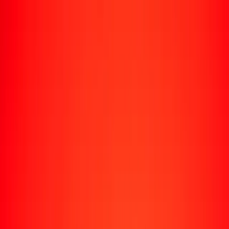
Rastrear una transferencia
Ubicaciones
Conviértete en agente
Ayuda
Descargar la app
Iniciar sesión
Registrarse
1,00 franco ruandés a corona danesa hoy
Convierte RWF a DKK al tipo de cambio actual
Cantidad
RWF
Convertido a
DKK