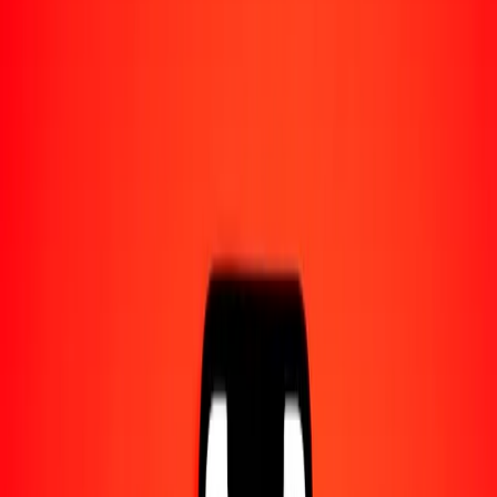
1,00 RWF = 0,00441177 DKK
franco ruandés a corona danesa — Actualizado el 7 ago. 2026 0:00
UTC
Enviar dinero
Usamos el tipo de cambio interbancario solo como referencia.
Inicia sesión para ver los tipos de envío reales.
Tipos de cambio RWF a DKK hoy
Convertir franco ruandés a corona danesa
Convertir corona danesa a franco ruandés
RWF
DKK
1
RWF
0,00441
DKK
5
RWF
0,02206
DKK
25
RWF
0,11029
DKK
50
RWF
0,22059
DKK
100
RWF
0,44118
DKK
500
RWF
2,20588
DKK
1000
RWF
4,41177
DKK