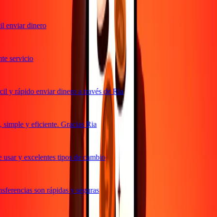
 enviar dinero
e servicio
l y rápido enviar dinero a través de Ria
simple y eficiente. Gracias Ria
 usar y excelentes tipos de cambio
sferencias son rápidas y seguras