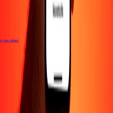
ones son súper
EMPRESA
Acerca de
Blog
Empleos
Promociones
Seguridad
Enviar dinero en
línea
Transferencia internacional de dinero
Corporativo
Conviértete en
agente
Conviértete en promotor
SOPORTE
Política de privacidad
Aviso de cookies
Términos y
condiciones
Conciencia sobre fraude
Centro de ayuda
Declaración de