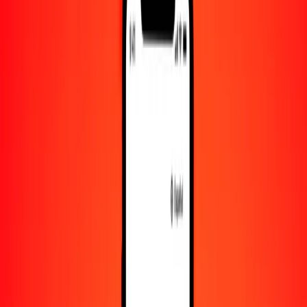
10.000
RWF
44,11768
DKK
Convertir franco ruandés a corona danesa
RWF
DKK
1
RWF
0,00441
DKK
5
RWF
0,02206
DKK
25
RWF
0,11029
DKK
50
RWF
0,22059
DKK
100
RWF
0,44118
DKK
500
RWF
2,20588
DKK
1000
RWF
4,41177
DKK
10.000
RWF
44,11768
DKK
Convertir corona danesa a franco ruandés
DKK
RWF
1
DKK
226,66648
RWF
5
DKK
1133,33241
RWF
25
DKK
5666,66205
RWF
50
DKK
11.333,32410
RWF
100
DKK
22.666,64820
RWF
500
DKK
113.333,24100
RWF