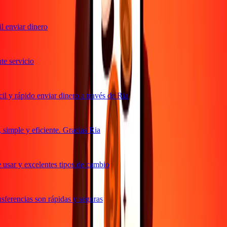
 enviar dinero
 servicio
 y rápido enviar dinero a través de Ria
imple y eficiente. Gracias Ria
usar y excelentes tipos de cambio
ferencias son rápidas y seguras