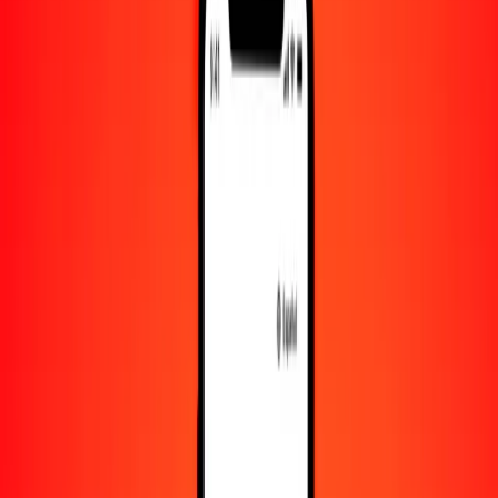
10.000
PEN
26.036.323,21065
GNF
Convertir sol peruano a franco guineano
PEN
GNF
1
PEN
2603,63232
GNF
5
PEN
13.018,16161
GNF
25
PEN
65.090,80803
GNF
50
PEN
130.181,61605
GNF
100
PEN
260.363,23211
GNF
500
PEN
1.301.816,16053
GNF
1000
PEN
2.603.632,32107
GNF
10.000
PEN
26.036.323,21065
GNF
Convertir franco guineano a sol peruano
GNF
PEN
1
GNF
0,00038
PEN
5
GNF
0,00192
PEN
25
GNF
0,00960
PEN
50
GNF
0,01920
PEN
100
GNF
0,03841
PEN
500
GNF
0,19204
PEN