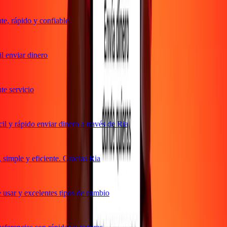
, rápido y confiable
 enviar dinero
 servicio
 y rápido enviar dinero a través de Ria
imple y eficiente. Gracias Ria
usar y excelentes tipos de cambio