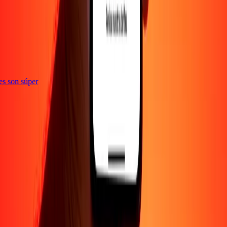
ones son súper
EMPRESA
Acerca de
Blog
Empleos
Promociones
Seguridad
Enviar dinero en
línea
Transferencia internacional de dinero
Corporativo
Conviértete en
agente
Conviértete en promotor
SOPORTE
Política de privacidad
Aviso de cookies
Términos y
condiciones
Conciencia sobre fraude
Centro de ayuda
Declaración de