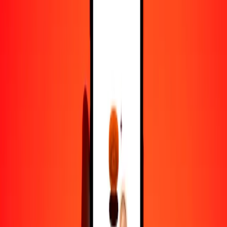
1000
GNF
0,38408
PEN
10.000
GNF
3,84079
PEN
Por qué elegir Ria Money Transfer para enviar dinero
internacionalmente
Más de 35 años de experiencia confiable
Entrega rápida y conveniente
Envía dinero en pocos toques a más de 190 países con Ria.
Transferencias seguras en todo el mundo
Confía en nosotros: hemos realizado más de mil millones de
transferencias seguras.
Ayuda de personas reales
Contacta a nuestro equipo de soporte 24/7 cuando lo necesites.