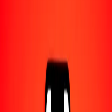
1,00 PEN = 2603,63232107 GNF
sol peruano a franco guineano — Actualizado el 8 ago. 2026 0:00
UTC
Enviar dinero
Usamos el tipo de cambio interbancario solo como referencia.
Inicia sesión para ver los tipos de envío reales.
Tipos de cambio PEN a GNF hoy
Convertir sol peruano a franco guineano
Convertir franco guineano a sol peruano
PEN
GNF
1
PEN
2603,63232
GNF
5
PEN
13.018,16161
GNF
25
PEN
65.090,80803
GNF
50
PEN
130.181,61605
GNF
100
PEN
260.363,23211
GNF
500
PEN
1.301.816,16053
GNF
1000
PEN
2.603.632,32107
GNF