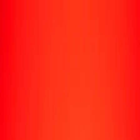
Rastrear una transferencia
Ubicaciones
Conviértete en agente
Ayuda
Descargar la app
Iniciar sesión
Registrarse
1,00 sol peruano a franco guineano hoy
Convierte PEN a GNF al tipo de cambio actual
Cantidad
PEN
Convertido a
GNF