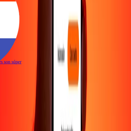
ones son súper