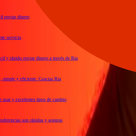
enviar dinero
servicio
y rápido enviar dinero a través de Ria
mple y eficiente. Gracias Ria
sar y excelentes tipos de cambio
erencias son rápidas y seguras