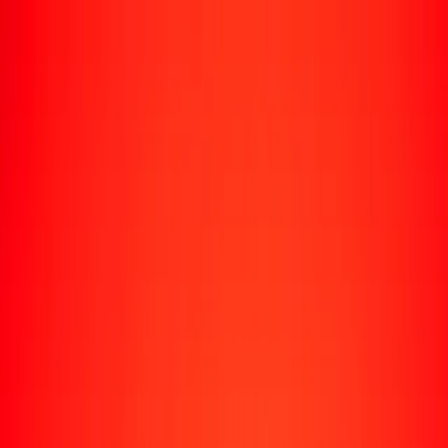
Rastrear una transferencia
Ubicaciones
Conviértete en agente
Ayuda
Descargar la app
Iniciar sesión
Registrarse
1,00 peso mexicano a dólar neozelandés hoy
Convierte MXN a NZD al tipo de cambio actual
Cantidad
MXN
Convertido a
NZD