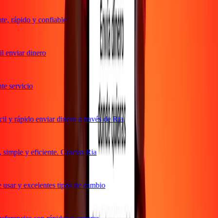
, rápido y confiable
 enviar dinero
 servicio
 y rápido enviar dinero a través de Ria
imple y eficiente. Gracias Ria
usar y excelentes tipos de cambio