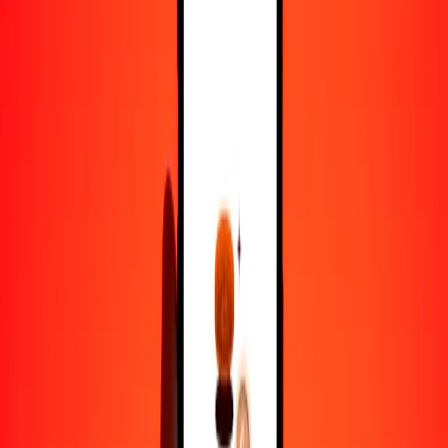
1000
NZD
10.096,27417
MXN
10.000
NZD
100.962,74173
MXN
Por qué elegir Ria Money Transfer para enviar dinero
internacionalmente
Más de 35 años de experiencia confiable
Entrega rápida y conveniente
Envía dinero en pocos toques a más de 190 países con Ria.
Transferencias seguras en todo el mundo
Confía en nosotros: hemos realizado más de mil millones de
transferencias seguras.
Ayuda de personas reales
Contacta a nuestro equipo de soporte 24/7 cuando lo necesites.