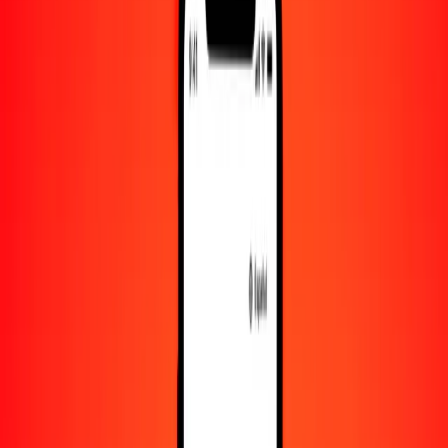
10.000
MXN
990,46439
NZD
Convertir peso mexicano a dólar neozelandés
MXN
NZD
1
MXN
0,09905
NZD
5
MXN
0,49523
NZD
25
MXN
2,47616
NZD
50
MXN
4,95232
NZD
100
MXN
9,90464
NZD
500
MXN
49,52322
NZD
1000
MXN
99,04644
NZD
10.000
MXN
990,46439
NZD
Convertir dólar neozelandés a peso mexicano
NZD
MXN
1
NZD
10,09627
MXN
5
NZD
50,48137
MXN
25
NZD
252,40685
MXN
50
NZD
504,81371
MXN
100
NZD
1009,62742
MXN
500
NZD
5048,13709
MXN