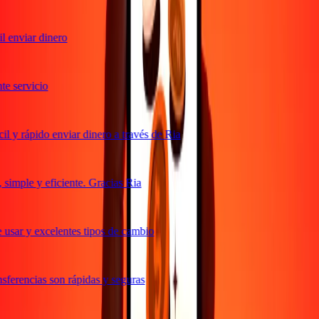
 enviar dinero
 servicio
 y rápido enviar dinero a través de Ria
imple y eficiente. Gracias Ria
usar y excelentes tipos de cambio
ferencias son rápidas y seguras