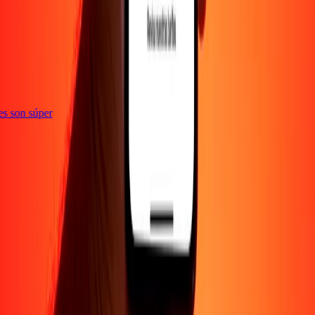
ones son súper
EMPRESA
Acerca de
Blog
Empleos
Promociones
Seguridad
Enviar dinero en
línea
Transferencia internacional de dinero
Corporativo
Conviértete en
agente
Conviértete en promotor
SOPORTE
Política de privacidad
Aviso de cookies
Términos y
condiciones
Conciencia sobre fraude
Centro de ayuda
Declaración de