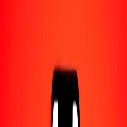
1,00 MXN = 0,09904644 NZD
peso mexicano a dólar neozelandés — Actualizado el 7 ago. 2026
0:00 UTC
Enviar dinero
Usamos el tipo de cambio interbancario solo como referencia.
Inicia sesión para ver los tipos de envío reales.
Tipos de cambio MXN a NZD hoy
Convertir peso mexicano a dólar neozelandés
Convertir dólar neozelandés a peso mexicano
MXN
NZD
1
MXN
0,09905
NZD
5
MXN
0,49523
NZD
25
MXN
2,47616
NZD
50
MXN
4,95232
NZD
100
MXN
9,90464
NZD
500
MXN
49,52322
NZD
1000
MXN
99,04644
NZD