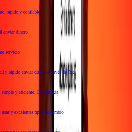
, rápido y confiable
 enviar dinero
 servicio
 y rápido enviar dinero a través de Ria
imple y eficiente. Gracias Ria
usar y excelentes tipos de cambio