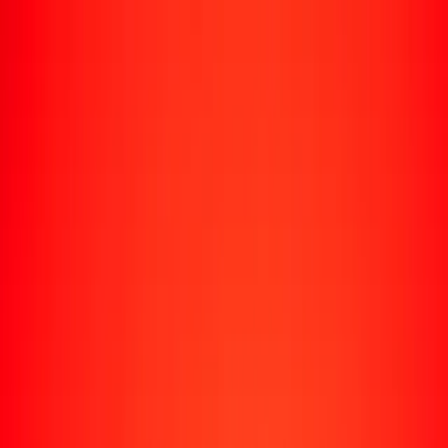
Rastrear una transferencia
Ubicaciones
Conviértete en agente
Ayuda
Descargar la app
Iniciar sesión
Registrarse
1,00 dinar kuwaití a peso dominicano hoy
Convierte KWD a DOP al tipo de cambio actual
Cantidad
KWD
Convertido a
DOP