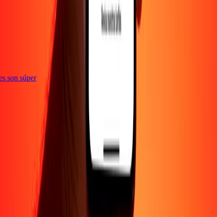
ones son súper
EMPRESA
Acerca de
Blog
Empleos
Promociones
Seguridad
Enviar dinero en
línea
Transferencia internacional de dinero
Corporativo
Conviértete en
agente
Conviértete en promotor
SOPORTE
Política de privacidad
Aviso de cookies
Términos y
condiciones
Conciencia sobre fraude
Centro de ayuda
Declaración de