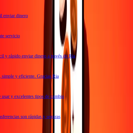
 enviar dinero
 servicio
 y rápido enviar dinero a través de Ria
imple y eficiente. Gracias Ria
usar y excelentes tipos de cambio
ferencias son rápidas y seguras