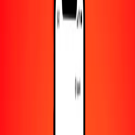
10.000
KWD
1.884.378,75789
DOP
Convertir dinar kuwaití a peso dominicano
KWD
DOP
1
KWD
188,43788
DOP
5
KWD
942,18938
DOP
25
KWD
4710,94689
DOP
50
KWD
9421,89379
DOP
100
KWD
18.843,78758
DOP
500
KWD
94.218,93789
DOP
1000
KWD
188.437,87579
DOP
10.000
KWD
1.884.378,75789
DOP
Convertir peso dominicano a dinar kuwaití
DOP
KWD
1
DOP
0,00531
KWD
5
DOP
0,02653
KWD
25
DOP
0,13267
KWD
50
DOP
0,26534
KWD
100
DOP
0,53068
KWD
500
DOP
2,65339
KWD