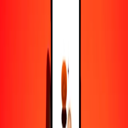
1000
DOP
5,30679
KWD
10.000
DOP
53,06789
KWD
Por qué elegir Ria Money Transfer para enviar dinero
internacionalmente
Más de 35 años de experiencia confiable
Entrega rápida y conveniente
Envía dinero en pocos toques a más de 190 países con Ria.
Transferencias seguras en todo el mundo
Confía en nosotros: hemos realizado más de mil millones de
transferencias seguras.
Ayuda de personas reales
Contacta a nuestro equipo de soporte 24/7 cuando lo necesites.