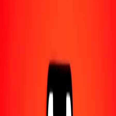
1,00 KWD = 188,43787579 DOP
dinar kuwaití a peso dominicano — Actualizado el 7 ago. 2026 0:00
UTC
Enviar dinero
Usamos el tipo de cambio interbancario solo como referencia.
Inicia sesión para ver los tipos de envío reales.
Tipos de cambio KWD a DOP hoy
Convertir dinar kuwaití a peso dominicano
Convertir peso dominicano a dinar kuwaití
KWD
DOP
1
KWD
188,43788
DOP
5
KWD
942,18938
DOP
25
KWD
4710,94689
DOP
50
KWD
9421,89379
DOP
100
KWD
18.843,78758
DOP
500
KWD
94.218,93789
DOP
1000
KWD
188.437,87579
DOP