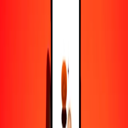
1000
CVE
4461,48318
KMF
10.000
CVE
44.614,83178
KMF
Por qué elegir Ria Money Transfer para enviar dinero
internacionalmente
Más de 35 años de experiencia confiable
Entrega rápida y conveniente
Envía dinero en pocos toques a más de 190 países con Ria.
Transferencias seguras en todo el mundo
Confía en nosotros: hemos realizado más de mil millones de
transferencias seguras.
Ayuda de personas reales
Contacta a nuestro equipo de soporte 24/7 cuando lo necesites.