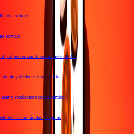
 enviar dinero
 servicio
 y rápido enviar dinero a través de Ria
imple y eficiente. Gracias Ria
usar y excelentes tipos de cambio
ferencias son rápidas y seguras