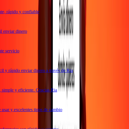
, rápido y confiable
 enviar dinero
 servicio
 y rápido enviar dinero a través de Ria
imple y eficiente. Gracias Ria
usar y excelentes tipos de cambio