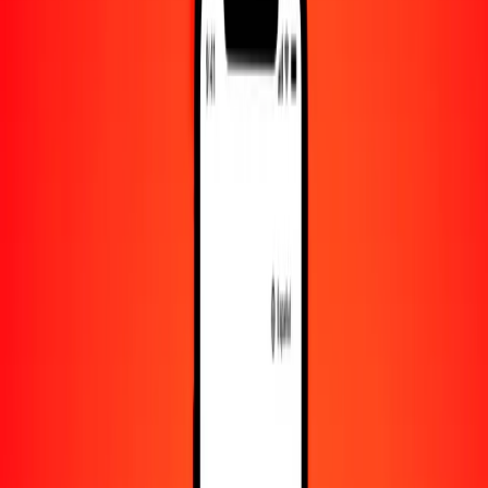
10.000
KMF
2241,40708
CVE
Convertir franco comorense a escudo de Cabo Verde
KMF
CVE
1
KMF
0,22414
CVE
5
KMF
1,12070
CVE
25
KMF
5,60352
CVE
50
KMF
11,20704
CVE
100
KMF
22,41407
CVE
500
KMF
112,07035
CVE
1000
KMF
224,14071
CVE
10.000
KMF
2241,40708
CVE
Convertir escudo de Cabo Verde a franco comorense
CVE
KMF
1
CVE
4,46148
KMF
5
CVE
22,30742
KMF
25
CVE
111,53708
KMF
50
CVE
223,07416
KMF
100
CVE
446,14832
KMF
500
CVE
2230,74159
KMF