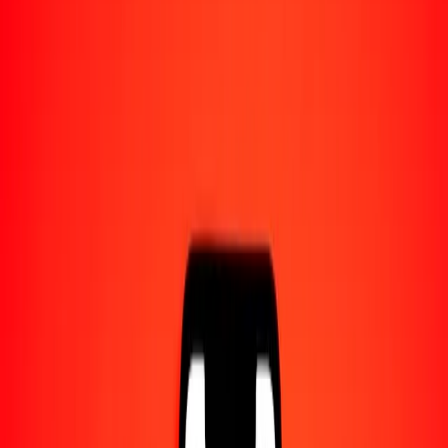
1,00 KMF = 0,22414071 CVE
franco comorense a escudo de Cabo Verde — Actualizado el 8 ago.
2026 0:00 UTC
Enviar dinero
Usamos el tipo de cambio interbancario solo como referencia.
Inicia sesión para ver los tipos de envío reales.
Tipos de cambio KMF a CVE hoy
Convertir franco comorense a escudo de Cabo Verde
Convertir escudo de Cabo Verde a franco comorense
KMF
CVE
1
KMF
0,22414
CVE
5
KMF
1,12070
CVE
25
KMF
5,60352
CVE
50
KMF
11,20704
CVE
100
KMF
22,41407
CVE
500
KMF
112,07035
CVE
1000
KMF
224,14071
CVE