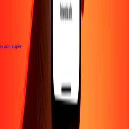
ones son súper
EMPRESA
Acerca de
Blog
Empleos
Promociones
Seguridad
Enviar dinero en
línea
Transferencia internacional de dinero
Corporativo
Conviértete en
agente
Conviértete en promotor
SOPORTE
Política de privacidad
Aviso de cookies
Términos y
condiciones
Conciencia sobre fraude
Centro de ayuda
Declaración de