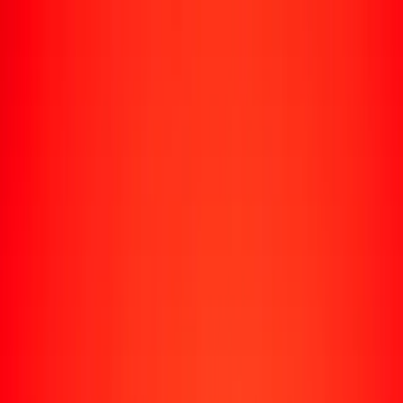
Rastrear una transferencia
Ubicaciones
Conviértete en agente
Ayuda
Descargar la app
Iniciar sesión
Registrarse
1,00 franco comorense a escudo de Cabo Verde hoy
Convierte KMF a CVE al tipo de cambio actual
Cantidad
KMF
Convertido a
CVE