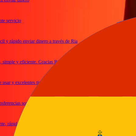
servicio
 rápido enviar dinero a través de Ria
ple y eficiente. Gracias Ria
ar y excelentes tipos de cambio
rencias son rápidas y seguras
rápido y confiable