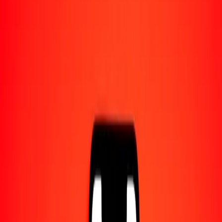
1,00 GGP = 128,68735643 CVE
GGP a escudo de Cabo Verde — Actualizado el 8 ago. 2026 0:00
UTC
Enviar dinero
Usamos el tipo de cambio interbancario solo como referencia.
Inicia sesión para ver los tipos de envío reales.
Tipos de cambio GGP a CVE hoy
Convertir GGP a escudo de Cabo Verde
Convertir escudo de Cabo Verde a GGP
GGP
CVE
1
GGP
128,68736
CVE
5
GGP
643,43678
CVE
25
GGP
3217,18391
CVE
50
GGP
6434,36782
CVE
100
GGP
12.868,73564
CVE
500
GGP
64.343,67822
CVE
1000
GGP
128.687,35643
CVE