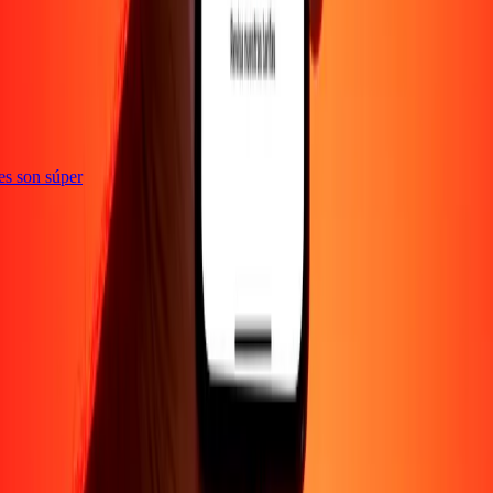
ones son súper
EMPRESA
Acerca de
Blog
Empleos
Promociones
Seguridad
Enviar dinero en
línea
Transferencia internacional de dinero
Corporativo
Conviértete en
agente
Conviértete en promotor
SOPORTE
Política de privacidad
Aviso de cookies
Términos y
condiciones
Conciencia sobre fraude
Centro de ayuda
Declaración de