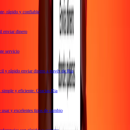
, rápido y confiable
 enviar dinero
 servicio
 y rápido enviar dinero a través de Ria
imple y eficiente. Gracias Ria
usar y excelentes tipos de cambio