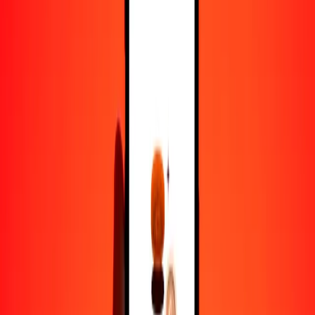
1000
CVE
7,77077
GGP
10.000
CVE
77,70771
GGP
Por qué elegir Ria Money Transfer para enviar dinero
internacionalmente
Más de 35 años de experiencia confiable
Entrega rápida y conveniente
Envía dinero en pocos toques a más de 190 países con Ria.
Transferencias seguras en todo el mundo
Confía en nosotros: hemos realizado más de mil millones de
transferencias seguras.
Ayuda de personas reales
Contacta a nuestro equipo de soporte 24/7 cuando lo necesites.