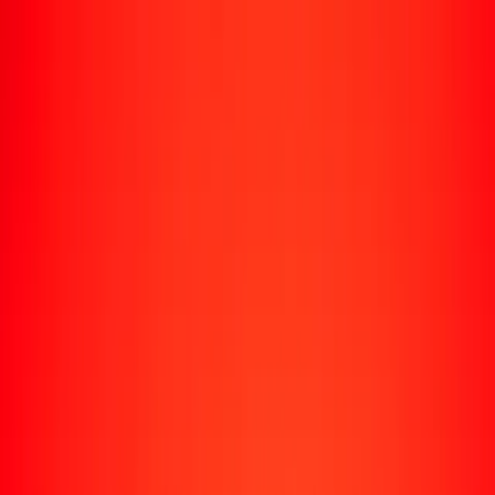
Rastrear una transferencia
Ubicaciones
Conviértete en agente
Ayuda
Descargar la app
Iniciar sesión
Registrarse
1,00 GGP a escudo de Cabo Verde hoy
Convierte GGP a CVE al tipo de cambio actual
Cantidad
GGP
Convertido a
CVE