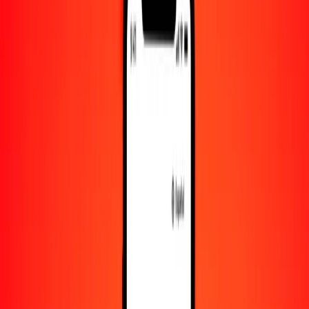
10.000
GGP
1.286.873,56432
CVE
Convertir GGP a escudo de Cabo Verde
GGP
CVE
1
GGP
128,68736
CVE
5
GGP
643,43678
CVE
25
GGP
3217,18391
CVE
50
GGP
6434,36782
CVE
100
GGP
12.868,73564
CVE
500
GGP
64.343,67822
CVE
1000
GGP
128.687,35643
CVE
10.000
GGP
1.286.873,56432
CVE
Convertir escudo de Cabo Verde a GGP
CVE
GGP
1
CVE
0,00777
GGP
5
CVE
0,03885
GGP
25
CVE
0,19427
GGP
50
CVE
0,38854
GGP
100
CVE
0,77708
GGP
500
CVE
3,88539
GGP