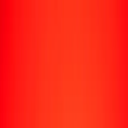
Rastrear una transferencia
Ubicaciones
Conviértete en agente
Ayuda
Descargar la app
Iniciar sesión
Registrarse
1,00 libra esterlina a chelín somalí hoy
Convierte GBP a SOS al tipo de cambio actual
Cantidad
GBP
Convertido a
SOS