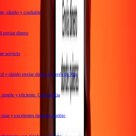
, rápido y confiable
 enviar dinero
 servicio
 y rápido enviar dinero a través de Ria
imple y eficiente. Gracias Ria
usar y excelentes tipos de cambio