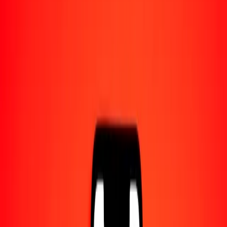
1,00 GBP = 770,90637368 SOS
libra esterlina a chelín somalí — Actualizado el 8 ago. 2026 0:00
UTC
Enviar dinero
Usamos el tipo de cambio interbancario solo como referencia.
Inicia sesión para ver los tipos de envío reales.
Tipos de cambio GBP a SOS hoy
Convertir libra esterlina a chelín somalí
Convertir chelín somalí a libra esterlina
GBP
SOS
1
GBP
770,90637
SOS
5
GBP
3854,53187
SOS
25
GBP
19.272,65934
SOS
50
GBP
38.545,31868
SOS
100
GBP
77.090,63737
SOS
500
GBP
385.453,18684
SOS
1000
GBP
770.906,37368
SOS