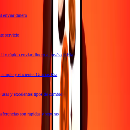
 enviar dinero
 servicio
 y rápido enviar dinero a través de Ria
imple y eficiente. Gracias Ria
usar y excelentes tipos de cambio
ferencias son rápidas y seguras