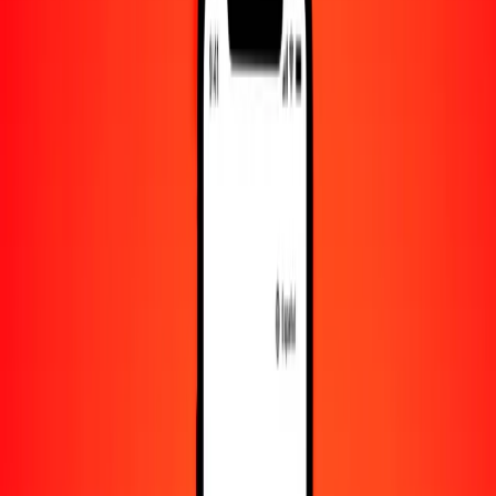
10.000
GBP
7.709.063,73679
SOS
Convertir libra esterlina a chelín somalí
GBP
SOS
1
GBP
770,90637
SOS
5
GBP
3854,53187
SOS
25
GBP
19.272,65934
SOS
50
GBP
38.545,31868
SOS
100
GBP
77.090,63737
SOS
500
GBP
385.453,18684
SOS
1000
GBP
770.906,37368
SOS
10.000
GBP
7.709.063,73679
SOS
Convertir chelín somalí a libra esterlina
SOS
GBP
1
SOS
0,00130
GBP
5
SOS
0,00649
GBP
25
SOS
0,03243
GBP
50
SOS
0,06486
GBP
100
SOS
0,12972
GBP
500
SOS
0,64859
GBP