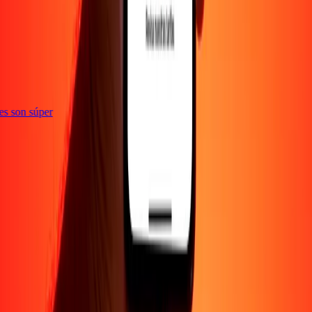
ones son súper
EMPRESA
Acerca de
Blog
Empleos
Promociones
Seguridad
Enviar dinero en
línea
Transferencia internacional de dinero
Corporativo
Conviértete en
agente
Conviértete en promotor
SOPORTE
Política de privacidad
Aviso de cookies
Términos y
condiciones
Conciencia sobre fraude
Centro de ayuda
Declaración de