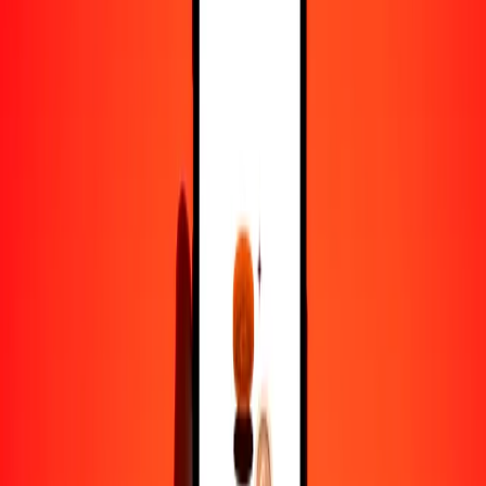
1000
SOS
1,29717
GBP
10.000
SOS
12,97174
GBP
Por qué elegir Ria Money Transfer para enviar dinero
internacionalmente
Más de 35 años de experiencia confiable
Entrega rápida y conveniente
Envía dinero en pocos toques a más de 190 países con Ria.
Transferencias seguras en todo el mundo
Confía en nosotros: hemos realizado más de mil millones de
transferencias seguras.
Ayuda de personas reales
Contacta a nuestro equipo de soporte 24/7 cuando lo necesites.