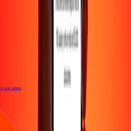
ones son súper