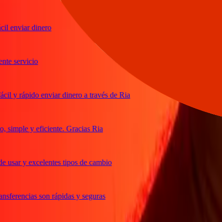
enviar dinero
servicio
y rápido enviar dinero a través de Ria
mple y eficiente. Gracias Ria
sar y excelentes tipos de cambio
erencias son rápidas y seguras