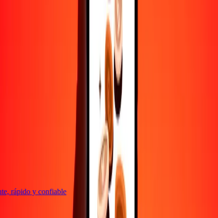
4,8 ★ en Play Store
Hazlo todo con la app de Ria
Envía dinero a más de 200 países, rastrea transferencias, guarda
destinatarios, encuentra sucursales cercanas y mucho más. Descarga
la app para comenzar.
Descarga la app
4,8 ★ en Play Store
Transferencias confiables desde hace 38+ años EN TODO EL
MUNDO
Lo que dicen nuestros clientes de Ria
, rápido y confiable