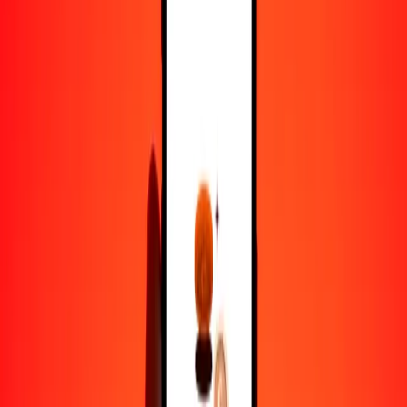
Por qué elegir Ria Money Transfer para enviar dinero
internacionalmente
Más de 35 años de experiencia confiable
Entrega rápida y conveniente
Envía dinero en pocos toques a más de 190 países con Ria.
Transferencias seguras en todo el mundo
Confía en nosotros: hemos realizado más de mil millones de
transferencias seguras.
Ayuda de personas reales
Contacta a nuestro equipo de soporte 24/7 cuando lo necesites.