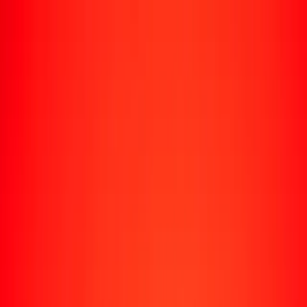
Rastrear una transferencia
Ubicaciones
Conviértete en agente
Ayuda
Descargar la app
Iniciar sesión
Registrarse
1,00 nakfa eritreo a esloti polaco hoy
Convierte ERN a PLN al tipo de cambio actual
Cantidad
ERN
Convertido a
PLN