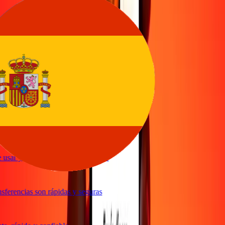
 enviar dinero
 servicio
 y rápido enviar dinero a través de Ria
imple y eficiente. Gracias Ria
usar y excelentes tipos de cambio
ferencias son rápidas y seguras