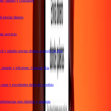
, rápido y confiable
 enviar dinero
 servicio
 y rápido enviar dinero a través de Ria
imple y eficiente. Gracias Ria
usar y excelentes tipos de cambio
ferencias son rápidas y seguras