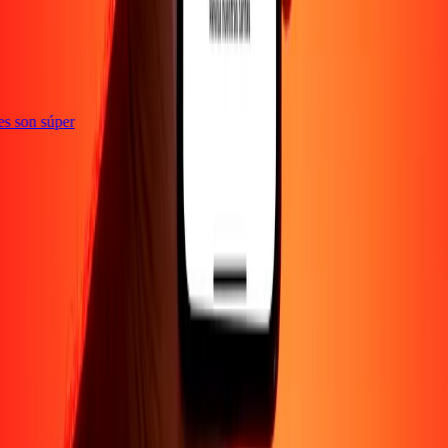
ones son súper
EMPRESA
Acerca de
Blog
Empleos
Promociones
Seguridad
Enviar dinero en
línea
Transferencia internacional de dinero
Corporativo
Conviértete en
agente
Conviértete en promotor
SOPORTE
Política de privacidad
Aviso de cookies
Términos y
condiciones
Conciencia sobre fraude
Centro de ayuda
Declaración de
accesibilidad
Derechos del consumidor
Protección de fondos