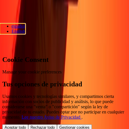
SÍGUENOS
Ria Lithuania UAB. © 2026 Dandelion Payments, Inc. Todos los
español
derechos reservados.
English
Preferencias de cookies
Cookie Consent
Manage your cookie preferences
Tus opciones de privacidad
Usamos cookies y tecnologías similares, y compartimos cierta
información con socios de publicidad y análisis, lo que puede
considerarse una "venta" o "compartición" según la ley de
privacidad de tu estado. Puedes optar por no participar en cualquier
momento.
Lee nuestro Aviso de Privacidad
.
Aceptar todo
Rechazar todo
Gestionar cookies