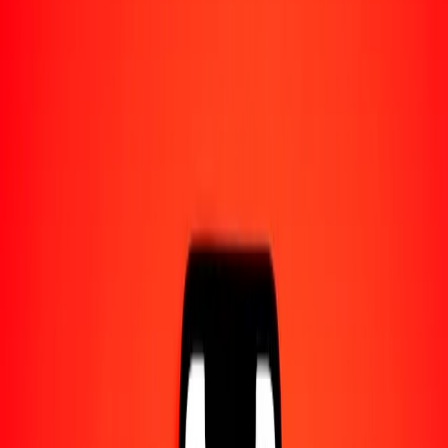
1,00 EGP = 0,94639678 MUR
libra egipcia a rupia mauriciana — Actualizado el 8 ago. 2026 0:00
UTC
Enviar dinero
Usamos el tipo de cambio interbancario solo como referencia.
Inicia sesión para ver los tipos de envío reales.
Tipos de cambio EGP a MUR hoy
Convertir libra egipcia a rupia mauriciana
Convertir rupia mauriciana a libra egipcia
EGP
MUR
1
EGP
0,94640
MUR
5
EGP
4,73198
MUR
25
EGP
23,65992
MUR
50
EGP
47,31984
MUR
100
EGP
94,63968
MUR
500
EGP
473,19839
MUR
1000
EGP
946,39678
MUR