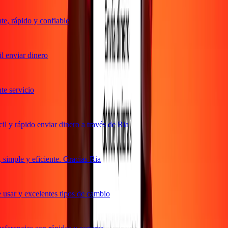
, rápido y confiable
 enviar dinero
 servicio
 y rápido enviar dinero a través de Ria
imple y eficiente. Gracias Ria
usar y excelentes tipos de cambio