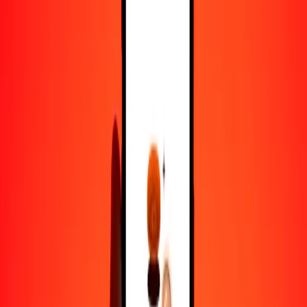
1000
MUR
1056,63927
EGP
10.000
MUR
10.566,39266
EGP
Por qué elegir Ria Money Transfer para enviar dinero
internacionalmente
Más de 35 años de experiencia confiable
Entrega rápida y conveniente
Envía dinero en pocos toques a más de 190 países con Ria.
Transferencias seguras en todo el mundo
Confía en nosotros: hemos realizado más de mil millones de
transferencias seguras.
Ayuda de personas reales
Contacta a nuestro equipo de soporte 24/7 cuando lo necesites.