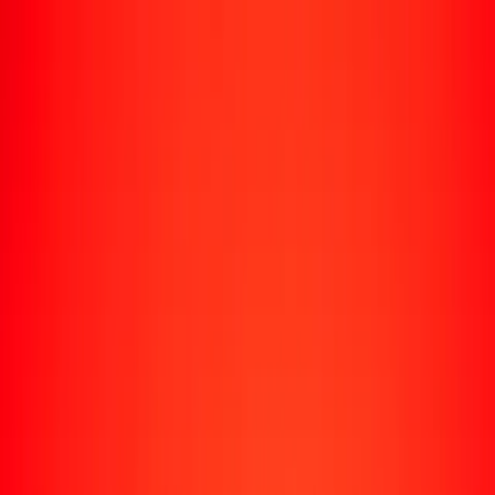
Rastrear una transferencia
Ubicaciones
Conviértete en agente
Ayuda
Descargar la app
Iniciar sesión
Registrarse
1,00 libra egipcia a rupia mauriciana hoy
Convierte EGP a MUR al tipo de cambio actual
Cantidad
EGP
Convertido a
MUR