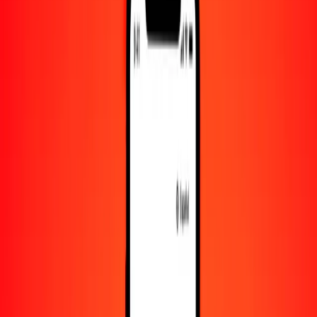
10.000
EGP
9463,96781
MUR
Convertir libra egipcia a rupia mauriciana
EGP
MUR
1
EGP
0,94640
MUR
5
EGP
4,73198
MUR
25
EGP
23,65992
MUR
50
EGP
47,31984
MUR
100
EGP
94,63968
MUR
500
EGP
473,19839
MUR
1000
EGP
946,39678
MUR
10.000
EGP
9463,96781
MUR
Convertir rupia mauriciana a libra egipcia
MUR
EGP
1
MUR
1,05664
EGP
5
MUR
5,28320
EGP
25
MUR
26,41598
EGP
50
MUR
52,83196
EGP
100
MUR
105,66393
EGP
500
MUR
528,31963
EGP