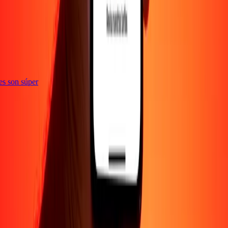
ones son súper
EMPRESA
Acerca de
Blog
Empleos
Promociones
Seguridad
Enviar dinero en
línea
Transferencia internacional de dinero
Corporativo
Conviértete en
agente
Conviértete en promotor
SOPORTE
Política de privacidad
Aviso de cookies
Términos y
condiciones
Conciencia sobre fraude
Centro de ayuda
Declaración de