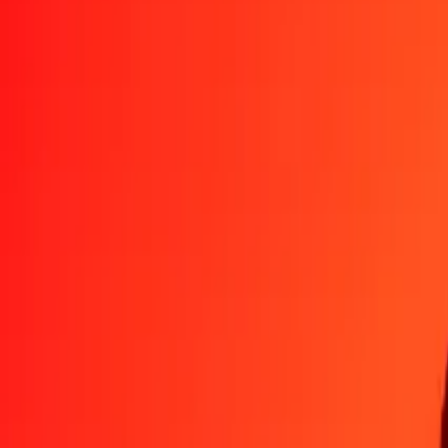
Por qué elegir Ria Money Transfer para enviar dinero internacionalm
Más de 35 años de experiencia confiable
Entrega rápida y conveniente
Envía dinero en pocos toques a más de 190 países con Ria.
Transferencias seguras en todo el mundo
Confía en nosotros: hemos realizado más de mil millones de transferen
Ayuda de personas reales
Contacta a nuestro equipo de soporte 24/7 cuando lo necesites.
4,8 ★ en App Store