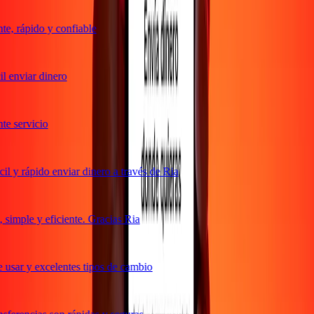
e, rápido y confiable
 enviar dinero
e servicio
 y rápido enviar dinero a través de Ria
simple y eficiente. Gracias Ria
 usar y excelentes tipos de cambio