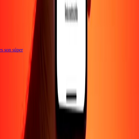
ones son súper
EMPRESA
Acerca de
Blog
Empleos
Promociones
Seguridad
Enviar dinero en
línea
Transferencia internacional de dinero
Corporativo
Conviértete en
agente
Conviértete en promotor
SOPORTE
Política de privacidad
Aviso de cookies
Términos y
condiciones
Conciencia sobre fraude
Centro de ayuda
Declaración de