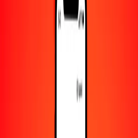
10.000
CZK
6884,77957
SCR
Convertir corona checa a rupia seychellense
CZK
SCR
1
CZK
0,68848
SCR
5
CZK
3,44239
SCR
25
CZK
17,21195
SCR
50
CZK
34,42390
SCR
100
CZK
68,84780
SCR
500
CZK
344,23898
SCR
1000
CZK
688,47796
SCR
10.000
CZK
6884,77957
SCR
Convertir rupia seychellense a corona checa
SCR
CZK
1
SCR
1,45248
CZK
5
SCR
7,26240
CZK
25
SCR
36,31198
CZK
50
SCR
72,62397
CZK
100
SCR
145,24793
CZK
500
SCR
726,23966
CZK