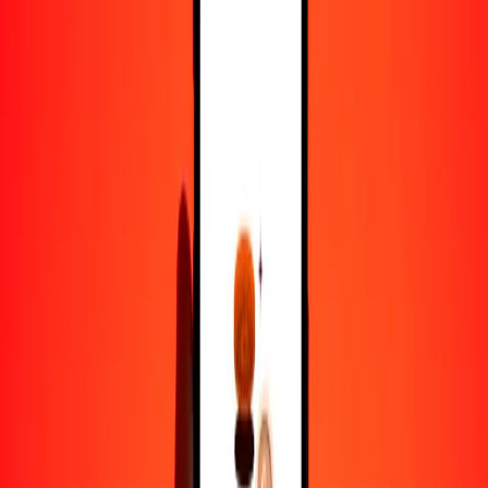
1000
SCR
1452,47933
CZK
10.000
SCR
14.524,79327
CZK
Por qué elegir Ria Money Transfer para enviar dinero
internacionalmente
Más de 35 años de experiencia confiable
Entrega rápida y conveniente
Envía dinero en pocos toques a más de 190 países con Ria.
Transferencias seguras en todo el mundo
Confía en nosotros: hemos realizado más de mil millones de
transferencias seguras.
Ayuda de personas reales
Contacta a nuestro equipo de soporte 24/7 cuando lo necesites.