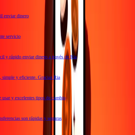
 enviar dinero
e servicio
 y rápido enviar dinero a través de Ria
simple y eficiente. Gracias Ria
 usar y excelentes tipos de cambio
sferencias son rápidas y seguras