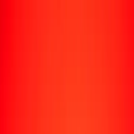
Rastrear una transferencia
Ubicaciones
Conviértete en agente
Ayuda
Descargar la app
Iniciar sesión
Registrarse
1,00 corona checa a rupia seychellense hoy
Convierte CZK a SCR al tipo de cambio actual
Cantidad
CZK
Convertido a
SCR