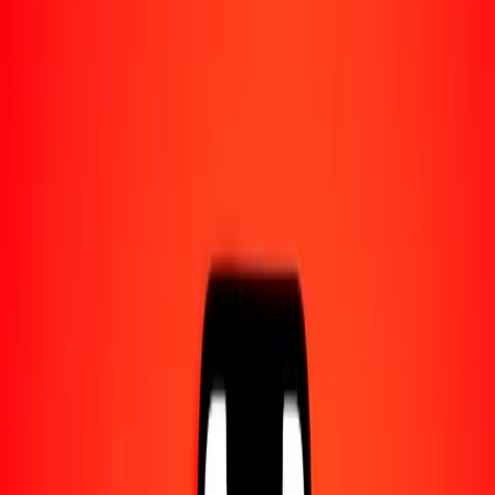
1,00 CZK = 0,68847796 SCR
corona checa a rupia seychellense — Actualizado el 7 ago. 2026
0:00 UTC
Enviar dinero
Usamos el tipo de cambio interbancario solo como referencia.
Inicia sesión para ver los tipos de envío reales.
Tipos de cambio CZK a SCR hoy
Convertir corona checa a rupia seychellense
Convertir rupia seychellense a corona checa
CZK
SCR
1
CZK
0,68848
SCR
5
CZK
3,44239
SCR
25
CZK
17,21195
SCR
50
CZK
34,42390
SCR
100
CZK
68,84780
SCR
500
CZK
344,23898
SCR
1000
CZK
688,47796
SCR