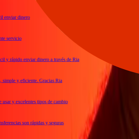
nviar dinero
servicio
y rápido enviar dinero a través de Ria
mple y eficiente. Gracias Ria
sar y excelentes tipos de cambio
erencias son rápidas y seguras