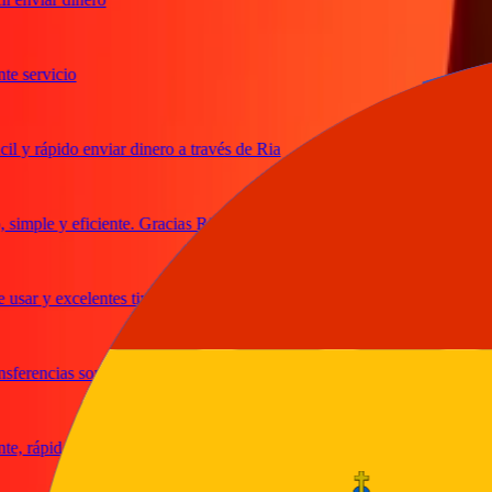
servicio
y rápido enviar dinero a través de Ria
mple y eficiente. Gracias Ria
sar y excelentes tipos de cambio
erencias son rápidas y seguras
 rápido y confiable