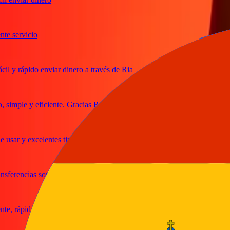
servicio
 rápido enviar dinero a través de Ria
mple y eficiente. Gracias Ria
sar y excelentes tipos de cambio
erencias son rápidas y seguras
 rápido y confiable