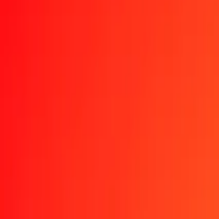
CLP
XPT
1
CLP
0,00000
XPT
5
CLP
0,00000
XPT
25
CLP
0,00002
XPT
50
CLP
0,00003
XPT
100
CLP
0,00006
XPT
500
CLP
0,00031
XPT
1000
CLP
0,00062
XPT
10.000
CLP
0,00625
XPT
Convertir XPT a peso chileno
XPT
CLP
1
XPT
1.600.256,04097
CLP
5
XPT
8.001.280,20483
CLP
25
XPT
40.006.401,02416
CLP
50
XPT
80.012.802,04833
CLP
100
XPT
160.025.604,09666
CLP
500
XPT
800.128.020,48328
CLP
1000
XPT
1.600.256.040,96655
CLP
10.000
XPT
16.002.560.409,66555
CLP