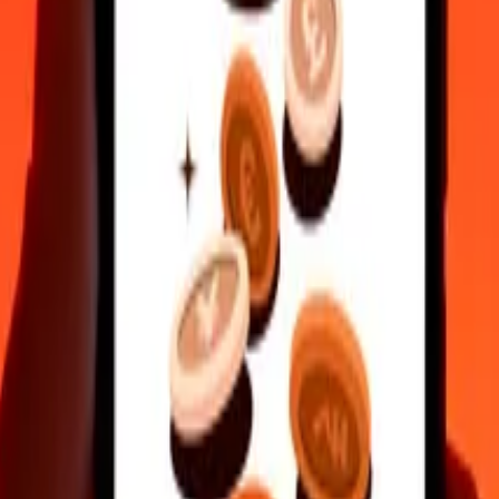
ente
cias seguras.