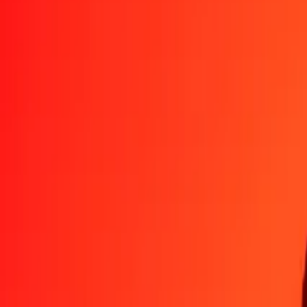
Por qué elegir Ria Money Transfer para enviar dinero internacionalm
Más de 35 años de experiencia confiable
Entrega rápida y conveniente
Envía dinero en pocos toques a más de 190 países con Ria.
Transferencias seguras en todo el mundo
Confía en nosotros: hemos realizado más de mil millones de transferen
Ayuda de personas reales
Contacta a nuestro equipo de soporte 24/7 cuando lo necesites.
4,8 ★ en App Store