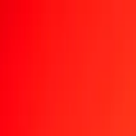
Rastrear una transferencia
Ubicaciones
Conviértete en agente
Ayuda
Descargar la app
Iniciar sesión
Registrarse
1,00 peso chileno a platino hoy
Convierte CLP a XPT al tipo de cambio actual
Cantidad
CLP
Convertido a
XPT