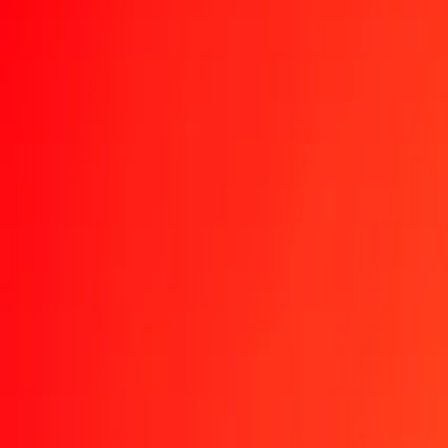
1,00 CLP = 0,00000062 XPT
peso chileno a XPT — Actualizado el 9 ago. 2026 0:00 UTC
Enviar dinero
Usamos el tipo de cambio interbancario solo como referencia.
Inic
Tipos de cambio CLP a XPT hoy
Convertir peso chileno a XPT
Convertir XPT a peso chileno
CLP
XPT
1
CLP
0,00000
XPT
5
CLP
0,00000
XPT
25
CLP
0,00002
XPT
50
CLP
0,00003
XPT
100
CLP
0,00006
XPT
500
CLP
0,00031
XPT
1000
CLP
0,00062
XPT
10.000
CLP
0,00625
XPT
Convertir peso chileno a XPT