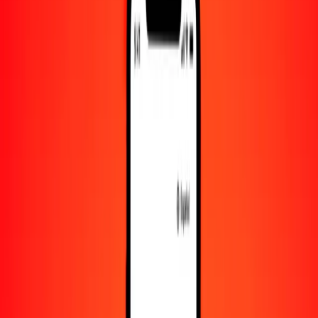
10.000
BND
39.760,28861
BRL
Convertir dólar bruneano a real brasileño
BND
BRL
1
BND
3,97603
BRL
5
BND
19,88014
BRL
25
BND
99,40072
BRL
50
BND
198,80144
BRL
100
BND
397,60289
BRL
500
BND
1988,01443
BRL
1000
BND
3976,02886
BRL
10.000
BND
39.760,28861
BRL
Convertir real brasileño a dólar bruneano
BRL
BND
1
BRL
0,25151
BND
5
BRL
1,25754
BND
25
BRL
6,28768
BND
50
BRL
12,57536
BND
100
BRL
25,15072
BND
500
BRL
125,75361
BND