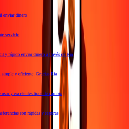
 enviar dinero
 servicio
 y rápido enviar dinero a través de Ria
imple y eficiente. Gracias Ria
usar y excelentes tipos de cambio
ferencias son rápidas y seguras