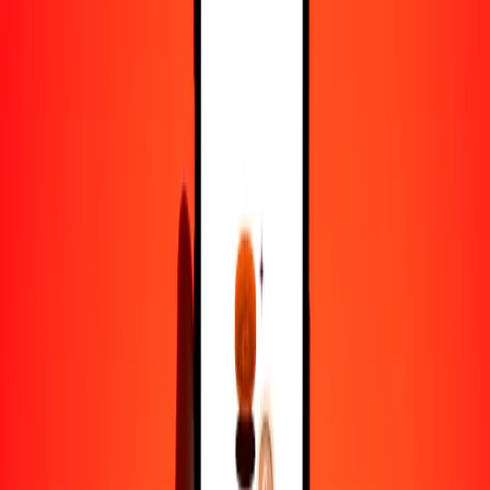
1000
BRL
251,50723
BND
10.000
BRL
2515,07229
BND
Por qué elegir Ria Money Transfer para enviar dinero
internacionalmente
Más de 35 años de experiencia confiable
Entrega rápida y conveniente
Envía dinero en pocos toques a más de 190 países con Ria.
Transferencias seguras en todo el mundo
Confía en nosotros: hemos realizado más de mil millones de
transferencias seguras.
Ayuda de personas reales
Contacta a nuestro equipo de soporte 24/7 cuando lo necesites.