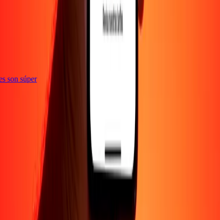
ones son súper
EMPRESA
Acerca de
Blog
Empleos
Promociones
Seguridad
Enviar dinero en
línea
Transferencia internacional de dinero
Corporativo
Conviértete en
agente
Conviértete en promotor
SOPORTE
Política de privacidad
Aviso de cookies
Términos y
condiciones
Conciencia sobre fraude
Centro de ayuda
Declaración de