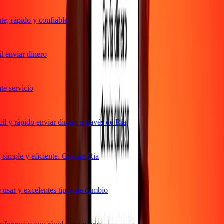
, rápido y confiable
 enviar dinero
 servicio
 y rápido enviar dinero a través de Ria
imple y eficiente. Gracias Ria
usar y excelentes tipos de cambio