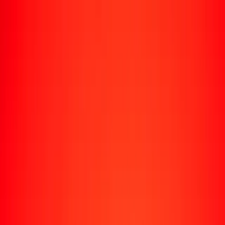
Rastrear una transferencia
Ubicaciones
Conviértete en agente
Ayuda
Descargar la app
Iniciar sesión
Registrarse
1,00 dólar bruneano a real brasileño hoy
Convierte BND a BRL al tipo de cambio actual
Cantidad
BND
Convertido a
BRL