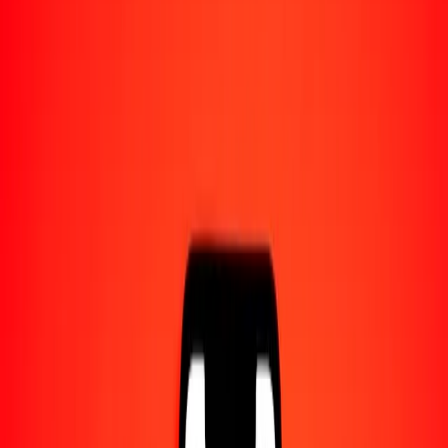
1,00 BND = 3,97602886 BRL
dólar bruneano a real brasileño — Actualizado el 10 ago. 2026 0:00
UTC
Enviar dinero
Usamos el tipo de cambio interbancario solo como referencia.
Inicia sesión para ver los tipos de envío reales.
Tipos de cambio BND a BRL hoy
Convertir dólar bruneano a real brasileño
Convertir real brasileño a dólar bruneano
BND
BRL
1
BND
3,97603
BRL
5
BND
19,88014
BRL
25
BND
99,40072
BRL
50
BND
198,80144
BRL
100
BND
397,60289
BRL
500
BND
1988,01443
BRL
1000
BND
3976,02886
BRL